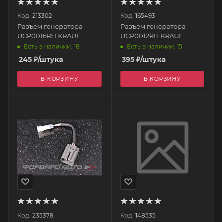
Код:
213302
Код:
165493
Разъем генератора
Разъем генератора
UCP0016RH KRAUF
UCP0012RH KRAUF
Есть в наличии: 18
Есть в наличии: 15
245
₽
/штука
395
₽
/штука
В КОРЗИНУ
В КОРЗИНУ
Код:
235378
Код:
148535