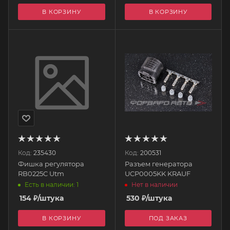
В КОРЗИНУ
В КОРЗИНУ
Код:
235430
Код:
200531
Фишка регулятора
Разъем генератора
RB0225C Utm
UCP0005KK KRAUF
Есть в наличии: 1
Нет в наличии
154
₽
/штука
530
₽
/штука
В КОРЗИНУ
ПОД ЗАКАЗ