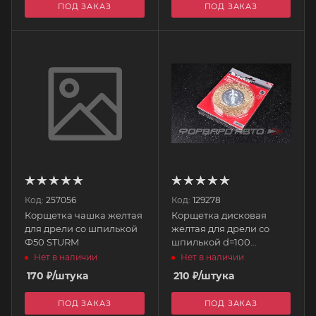
ПОД ЗАКАЗ
ПОД ЗАКАЗ
Код:
257056
Код:
129278
Корщетка чашка желтая
Корщетка дисковая
для дрели со шпилькой
желтая для дрели со
Ф50 STURM
шпилькой d=100
74450/38510 MATRIX
Нет в наличии
Нет в наличии
170
₽
/штука
210
₽
/штука
ПОД ЗАКАЗ
ПОД ЗАКАЗ