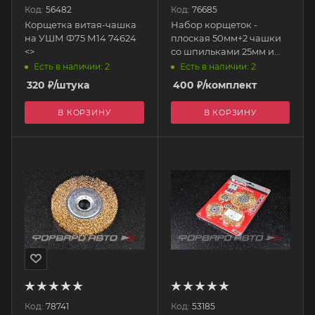
Код:
56482
Код:
76685
Корщетка витая-чашка
Набор корщеток -
на УШМ Ф75 М14 74624
плоская 50мм+2 чашки
<>
со шпильками 25мм и
50мм (1шт) 74486 MATRIX
Есть в наличии: 2
Есть в наличии: 2
320
₽
/штука
400
₽
/комплект
В КОРЗИНУ
В КОРЗИНУ
Код:
78741
Код:
53185