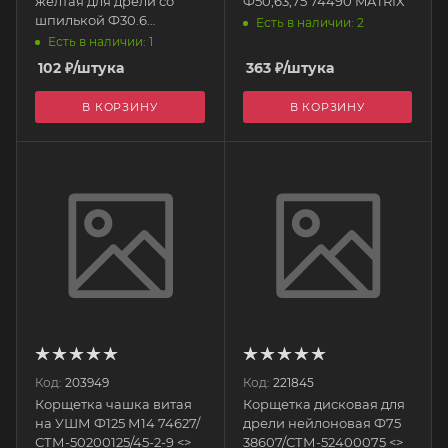
желтая для дрели со
Ф50,63,75 74490 MATRIX
шпилькой Ф30.6
Есть в наличии: 2
2235403000000
Есть в наличии: 1
ИНТЕРСКОЛ
102
₽
/штука
363
₽
/штука
В КОРЗИНУ
В КОРЗИНУ
Код:
203949
Код:
221845
Корщетка чашка витая
Корщетка дисковая для
на УШМ Ф125 М14 74627/
дрели нейлоновая Ф75
СТМ-50200125/45-2-9 <>
38607/СТМ-52400075 <>