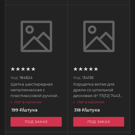
Код:
184824
Код:
134136
Щетка шестирядная
Корщетка витая для
металлическая с
дрели со шпилькой
пластмассовой ручкой
дисковая d= 75(12) 74430
748685 SPARTA
MATRIX
Нет в наличии
Нет в наличии
199
₽
/штука
318
₽
/штука
ПОД ЗАКАЗ
ПОД ЗАКАЗ