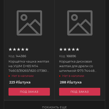
Код:
144386
Код:
166696
Корщётка чашка желтая
Корщетка дисковая
на УШМ D=65 М14
желтая для дрели со
74603/39265/1820.073800
шпилькой Ф75 74448
<>
Elitech
Нет в наличии
Нет в наличии
225
₽
/штука
288
₽
/штука
ПОД ЗАКАЗ
ПОД ЗАКАЗ
ПОКАЗАТЬ ЕЩЕ