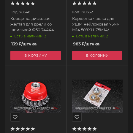
Код:
78346
Код:
170632
Корщетка дисковая
Корщетка чашка для
желтая для дрели со
УШМ нейлоновая 75мм
шпилькой Ф50 74444
М14 509XH-75M14/
MATRIX
СТМ-52700075 <>
Есть в наличии: 3
Есть в наличии: 2
139
₽
/штука
983
₽
/штука
В КОРЗИНУ
В КОРЗИНУ