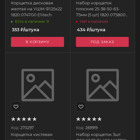
Корщетка дисковая
Набор корщеток
желтая на УШМ Ф125х22
плоские 25-38-50-63-
1820.074700 Elitech
75мм (5 шт) 1820.075800
MATRIX
Есть в наличии: 9
Нет в наличии
353
₽
/штука
434
₽
/штука
В КОРЗИНУ
ПОД ЗАКАЗ
Код:
270297
Код:
269919
Корщетка кистевая
Набор корщеток 3шт