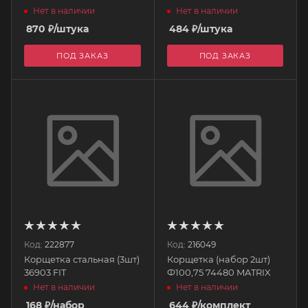
Нет в наличии
Нет в наличии
870
₽
/штука
484
₽
/штука
ПОД ЗАКАЗ
ПОД ЗАКАЗ
Код:
222877
Код:
216049
Корщетка стальная (3шт)
Корщетка (набор 2шт)
36903 FIT
Ф100,75 74480 MATRIX
Нет в наличии
Нет в наличии
168
₽
/набор
644
₽
/комплект