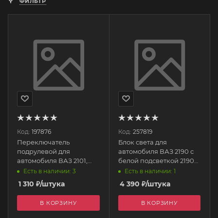
ФИЛЬТР
Код:
197876
Код:
257819
Переключатель
Блок света для
подрулевой для
автомобиля ВАЗ 2190 с
автомобиля ВАЗ 2101,
белой подсветкой 21900-
2102, 2103, 2106, (3 пол.) в
3709820-00 АВАР
Есть в наличии: 3
Есть в наличии: 1
сборе 21011-3709310
1 310
₽
/штука
4 390
₽
/штука
МЗАТЭ
В КОРЗИНУ
В КОРЗИНУ