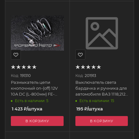
Код:
191310
Код:
201913
Размыкатель цепи
Выключатель света
кнопочный on-(off) 12V
бардачка и ручника для
10A DC (L-800мм) FE-
автомобиля ВАЗ 1118,2123
B1905 RACING ELECTRIC
концевик 79.3710 АВАР
Есть в наличии: 5
Есть в наличии: 15
1 423
₽
/штука
195
₽
/штука
В КОРЗИНУ
В КОРЗИНУ