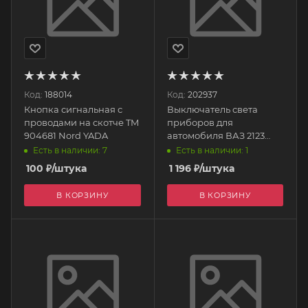
Код:
188014
Код:
202937
Кнопка сигнальная с
Выключатель света
проводами на скотче TM
приборов для
904681 Nord YADA
автомобиля ВАЗ 2123
(реостат) 87.3710
Есть в наличии: 7
Есть в наличии: 1
Тольятти
100
₽
/штука
1 196
₽
/штука
В КОРЗИНУ
В КОРЗИНУ