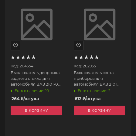
Код:
204354
Код:
202935
Выключатель дворника
Выключатель света
заднего стекла для
приборов для
автомобиля ВАЗ 2101-06
автомобиля ВАЗ 2101
(клавиша) П150-07.28
(реостат) 621.3710
Есть в наличии: 10
Есть в наличии: 2
Зубова Поляна
Тольятти
264
₽
/штука
612
₽
/штука
В КОРЗИНУ
В КОРЗИНУ