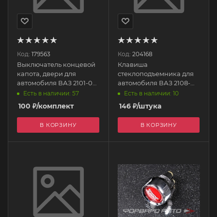
Код:
179563
Код:
204168
Выключатель концевой
Клавиша
капота, двери для
стеклоподъемника для
автомобиля ВАЗ 2101-09,
автомобиля ВАЗ 2108-
ВК407-01 с прокладкой
099, 2123 без рамки, люк,
Есть в наличии: 57
Есть в наличии: 10
(Ремкомплект кнопки
антенна 00513/92.3709
100
₽
/комплект
146
₽
/штука
света (концевика) ТК
Тольятти
0105 РЗИ
В КОРЗИНУ
В КОРЗИНУ