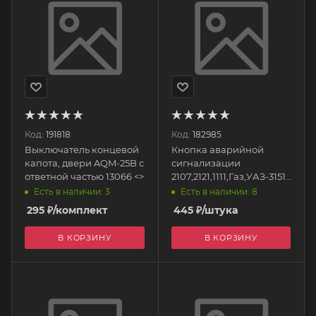
Код:
191818
Код:
182985
Выключатель концевой
Кнопка аварийной
капота, двери AQM-25B с
сигнализации
ответной частью 13066 <>
2107,2121,1111,Газ,УАЗ-31512
12В,6 конт. 245.3710-02
Есть в наличии: 3
Есть в наличии: 8
АВАР
295
₽
/комплект
445
₽
/штука
В КОРЗИНУ
В КОРЗИНУ