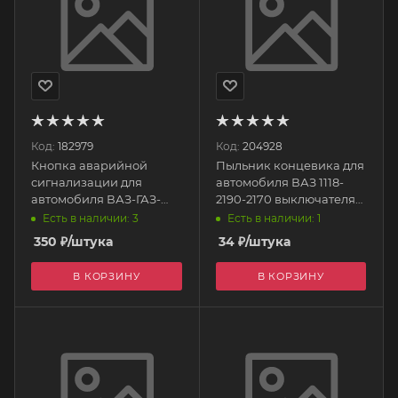
Код:
182979
Код:
204928
Кнопка аварийной
Пыльник концевика для
сигнализации для
автомобиля ВАЗ 1118-
автомобиля ВАЗ-ГАЗ-
2190-2170 выключателя
ПАЗ 12v (6 вых) 249.3710-
дверного света 1119-
Есть в наличии: 3
Есть в наличии: 1
01 АвтоАрматура
3710206 РТИ
350
₽
/штука
34
₽
/штука
В КОРЗИНУ
В КОРЗИНУ