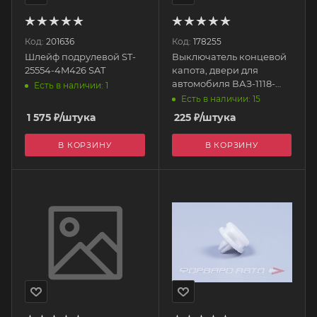
Код:
201636
Код:
178255
Шлейф подрулевой ST-
Выключатель концевой
25554-4M426 SAT
капота, двери для
автомобиля ВАЗ-1118-
Есть в наличии: 1
2170 в сб.с проводом и
Есть в наличии: 15
колодкой 12в 79.3710СБК
1 575
₽
/штука
225
₽
/штука
АВТОЭЛЕКТРИКА
В КОРЗИНУ
В КОРЗИНУ