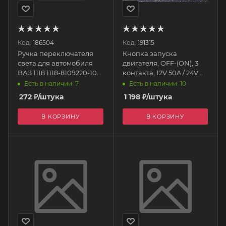
Код:
186504
Код:
191315
Ручка переключателя
Кнопка запуска
света для автомобиля
двигателя, OFF-(ON), 3
ВАЗ 1118 1118-8109220-10
контакта, 12V 50A / 24V
ПЛАСТИК
25A DC, IP40 FE-R1202R
Есть в наличии: 7
Есть в наличии: 10
RACING ELECTRIC
272
₽
/штука
1 198
₽
/штука
В КОРЗИНУ
В КОРЗИНУ