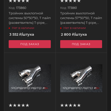
Код:
173860
Код:
173861
Тройник выхлопной
Тройник выхлопной
системы 50*50*50, Т пайп
системы 57*50*50, Т пайп
(разветвитель) T-pipe,
(разветвитель) T-pipe,
нерж. t5151 FORTLUFT
нерж. t5751 FORTLUFT
Нет в наличии
Нет в наличии
3 552
₽
/штука
2 800
₽
/штука
ПОД ЗАКАЗ
ПОД ЗАКАЗ