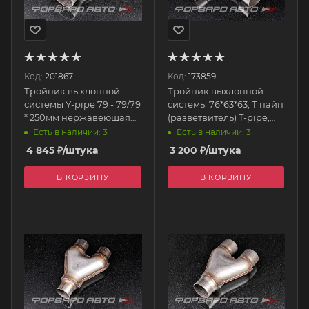
Код:
201867
Код:
173859
Тройник выхлопной
Тройник выхлопной
системы Y-pipe 79 - 79/79
системы 76*63*63, Т пайп
* 250мм нержавеющая
(разветвитель) T-pipe,
сталь EPEXY2210Y
нерж. t7663 FORTLUFT
Есть в наличии: 3
Есть в наличии: 3
EPMAN
4 845
₽
/штука
3 200
₽
/штука
В КОРЗИНУ
В КОРЗИНУ