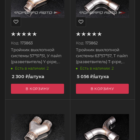
Код:
173863
Код:
173862
Тройник выхлопной
Тройник выхлопной
системы 57*51*51, У пайп
системы 63*57*57, Т пайп
(разветвитель) Y-pipe,
(разветвитель) T-pipe,
нерж. Y5751 FORTLUFT
нерж. t6357 FORTLUFT
Есть в наличии: 2
Есть в наличии: 2
2 300
₽
/штука
5 056
₽
/штука
В КОРЗИНУ
В КОРЗИНУ