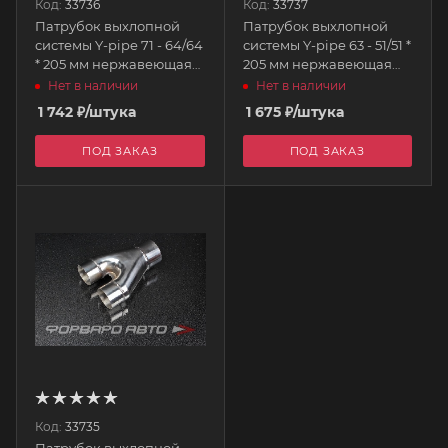
Код:
33736
Код:
33737
Патрубок выхлопной
Патрубок выхлопной
системы Y-pipe 71 - 64/64
системы Y-pipe 63 - 51/51 *
* 205 мм нержавеющая
205 мм нержавеющая
сталь AUTOBAHN88
сталь AUTOBAHN88
Нет в наличии
Нет в наличии
1 742
₽
/штука
1 675
₽
/штука
ПОД ЗАКАЗ
ПОД ЗАКАЗ
Код:
33735
Патрубок выхлопной