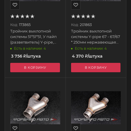
Код:
173865
Код:
201863
Тройник выхлопной
Тройник выхлопной
системы 51*51*51, У пайп
системы Y-pipe 67 - 67/67
(разветвитель) Y-pipe,
* 250мм нержавеющая
нерж. Y5151 FORTLUFT
сталь EPEXY2210Y
Есть в наличии: 4
Есть в наличии: 4
EPMAN
3 756
₽
/штука
4 370
₽
/штука
В КОРЗИНУ
В КОРЗИНУ