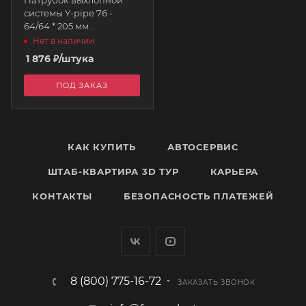
системы Y-pipe 76 -
64/64 * 205 мм
нержавеющая сталь
Нет в наличии
AUTOBAHN88
1 876
₽
/штука
ПОД ЗАКАЗ
КАК КУПИТЬ
АВТОСЕРВИС
ШТАБ-КВАРТИРА 3D ТУР
КАРЬЕРА
КОНТАКТЫ
БЕЗОПАСНОСТЬ ПЛАТЕЖЕЙ
8 (800) 775-16-72
ЗАКАЗАТЬ ЗВОНОК