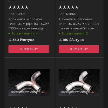
Код:
193926
Код:
173864
Тройник выхлопной
Тройник выхлопной
системы Y-pipe 80 - 67/67
системы 63*57*57, У пайп
* 250мм нержавеющая
(разветвитель) Y-pipe,
сталь EPEXY2210Y
нерж. Y6357 FORTLUFT
Есть в наличии: 4
Есть в наличии: 2
EPMAN
4 560
₽
/штука
4 810
₽
/штука
В КОРЗИНУ
В КОРЗИНУ