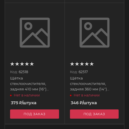
Код:
62518
Код:
62517
Щётка
Щётка
стеклоочистителя,
стеклоочистителя,
задняя 410 мм (16")
задняя 360 мм (14")
PHANTOM
PHANTOM
Нет в наличии
Нет в наличии
375
₽
/штука
346
₽
/штука
ПОД ЗАКАЗ
ПОД ЗАКАЗ