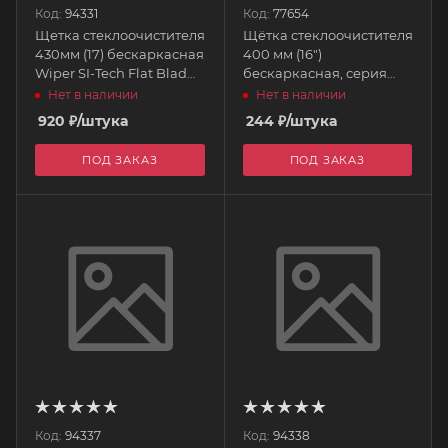
Код:
94331
Код:
77654
Щетка стеклоочистителя
Щётка стеклоочистителя
430мм (17) бескаркасная
400 мм (16")
Wiper SI-Tech Flat Blad
бескаркасная, серия
PIAA
SuperFlat 91340 REKZIT
Нет в наличии
Нет в наличии
920
₽
/штука
244
₽
/штука
ПОД ЗАКАЗ
ПОД ЗАКАЗ
Код:
94337
Код:
94338