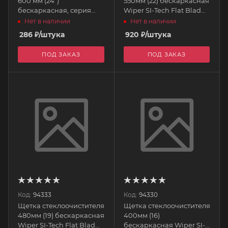
600 мм (24")
550мм (22) бескаркасная
бескаркасная, серия
Wiper SI-Tech Flat Blad
SuperFlat 91360 REKZIT
PIAA
Нет в наличии
Нет в наличии
286
₽
/штука
920
₽
/штука
ПОД ЗАКАЗ
ПОД ЗАКАЗ
Код:
94333
Код:
94330
Щетка стеклоочистителя
Щетка стеклоочистителя
480мм (19) бескаркасная
400мм (16)
Wiper SI-Tech Flat Blad
бескаркасная Wiper SI-