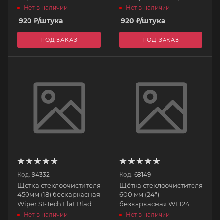
PIAA
Tech Flat Blad PIAA
Нет в наличии
Нет в наличии
920
₽
/штука
920
₽
/штука
ПОД ЗАКАЗ
ПОД ЗАКАЗ
Код:
94332
Код:
68149
Щетка стеклоочистителя
Щётка стеклоочистителя
450мм (18) бескаркасная
600 мм (24")
Wiper SI-Tech Flat Blad
безкаркасная WF124
PIAA
TOYO GUARD
Нет в наличии
Нет в наличии