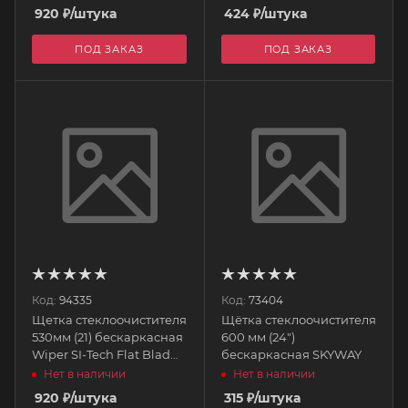
920
₽
/штука
424
₽
/штука
ПОД ЗАКАЗ
ПОД ЗАКАЗ
Код:
94335
Код:
73404
Щетка стеклоочистителя
Щётка стеклоочистителя
530мм (21) бескаркасная
600 мм (24")
Wiper SI-Tech Flat Blad
бескаркасная SKYWAY
PIAA
Нет в наличии
Нет в наличии
920
₽
/штука
315
₽
/штука