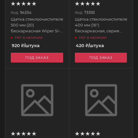
Код:
94334
Код:
73393
Щетка стеклоочистителя
Щётка стеклоочистителя
500 мм (20)
400 мм (16")
бескаркасная Wiper SI-
бескаркасная, серия
Tech Flat Blad PIAA
FRAMELESS GOODYEAR
Нет в наличии
Нет в наличии
920
₽
/штука
420
₽
/штука
ПОД ЗАКАЗ
ПОД ЗАКАЗ