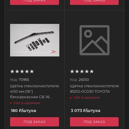
ПОД ЗАКАЗ
ПОД ЗАКАЗ
Код:
70965
Код:
26550
Щётка стеклоочистителя
Щётка стеклоочистителя
400 мм (16")
85212-0C030 TOYOTA
бескаркасная CB-16
Нет в наличии
CLINGO
Нет в наличии
180
₽
/штука
3 073
₽
/штука
ПОД ЗАКАЗ
ПОД ЗАКАЗ