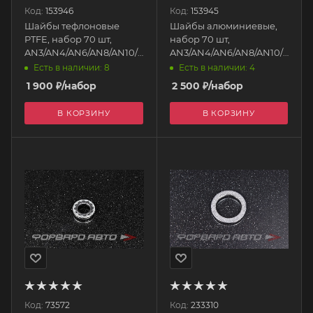
Код:
153946
Код:
153945
Шайбы тефлоновые
Шайбы алюминиевые,
PTFE, набор 70 шт,
набор 70 шт,
AN3/AN4/AN6/AN8/AN10/AN12/AN16
AN3/AN4/AN6/AN8/AN10/AN12/
AB88
AB88
Есть в наличии: 8
Есть в наличии: 4
1 900
₽
/набор
2 500
₽
/набор
В КОРЗИНУ
В КОРЗИНУ
Код:
73572
Код:
233310