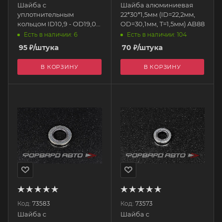
Шайба с
Шайба алюминиевая
уплотнительным
22*30*1,5мм (ID=22,2мм,
кольцом ID10,9 - OD19,0
OD=30,1мм, T=1,5мм) AB88
AB88
Есть в наличии: 6
Есть в наличии: 104
95
₽
/штука
70
₽
/штука
В КОРЗИНУ
В КОРЗИНУ
Код:
73583
Код:
73573
Шайба с
Шайба с