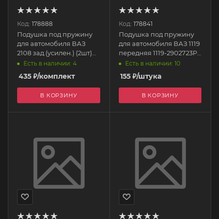
Код:
178888
Код:
178841
Подушка под пружину
Подушка под пружину
для автомобиля ВАЗ
для автомобиля ВАЗ 1119
2108 зад.(усилен.) (2шт)
передняя 1119-2902723Р
10299 БМРТ
БРТ
Есть в наличии: 4
Есть в наличии: 10
435
₽
/комплект
155
₽
/штука
В КОРЗИНУ
В КОРЗИНУ