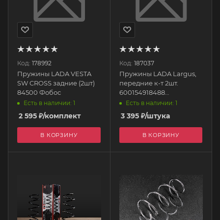
Код:
178992
Код:
187037
Пружины LADA VESTA
Пружины LADA Largus,
SW CROSS задние (2шт)
передние к-т 2шт.
84500 Фобос
600154918488
Avtostandart
Есть в наличии: 1
Есть в наличии: 1
2 595
₽
/комплект
3 395
₽
/штука
В КОРЗИНУ
В КОРЗИНУ