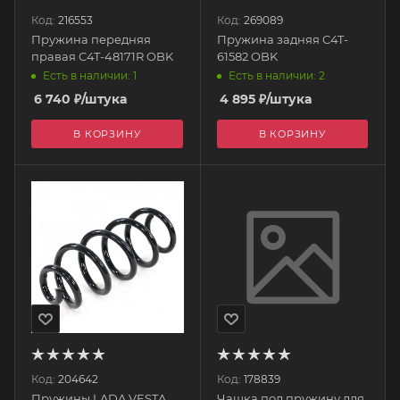
Код:
216553
Код:
269089
Пружина передняя
Пружина задняя C4T-
правая C4T-48171R OBK
61582 OBK
Есть в наличии: 1
Есть в наличии: 2
6 740
₽
/штука
4 895
₽
/штука
В КОРЗИНУ
В КОРЗИНУ
Код:
204642
Код:
178839
Пружины LADA VESTA
Чашка под пружину для