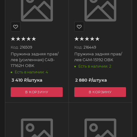
Код:
216509
Код:
216449
Пружина задняя прав/
Пружина задняя прав/
лев (усиленная) C4B-
лев C4M-15192 OBK
17162H OBK
Есть в наличии: 2
Есть в наличии: 4
3 410
₽
/штука
2 880
₽
/штука
В КОРЗИНУ
В КОРЗИНУ