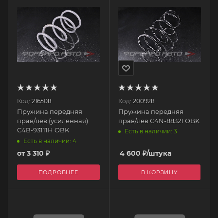
Код:
216508
Код:
200928
Пружина передняя
Пружина передняя
прав/лев (усиленная)
прав/лев C4N-88321 OBK
C4B-93111H OBK
Есть в наличии: 3
Есть в наличии: 4
от
3 310 ₽
4 600
₽
/штука
ПОДРОБНЕЕ
В КОРЗИНУ