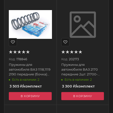
Код:
178846
Код:
202173
Пружины для
Пружины для
автомобиля ВАЗ 1118,1119
автомобиля ВАЗ 2170
2190 передние (бочка)
передние 2шт. 21700-
11190-2902712-88
2902712-88
Есть в наличии: 2
Есть в наличии: 2
Avtostandart
АВТОСТАНДАРТ
3 505
₽
/комплект
3 300
₽
/комплект
В КОРЗИНУ
В КОРЗИНУ