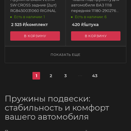
SW CROSS задние (2шт)
автомобиля ВАЗ 1118
RG8450031060 RIGINAL
передняя 11180-2902760-
01 АвтоВАЗ
Есть в наличии: 1
Есть в наличии: 6
2 525
₽
/комплект
420
₽
/штука
В КОРЗИНУ
В КОРЗИНУ
ПОКАЗАТЬ ЕЩЕ
1
2
3
43
Пружины подвески:
стабильность и комфорт
вашего автомобиля