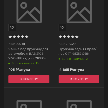
Код:
200161
Код:
214329
Чашка под пружину для
Пружина задняя прав/
автомобиля ВАЗ 2108-
лев C4T-48352 OBK
2170-1118 задняя 21080-
Есть в наличии: 2
2915608 Тольятти
Есть в наличии: 15
105
₽
/штука
4 865
₽
/штука
В КОРЗИНУ
В КОРЗИНУ