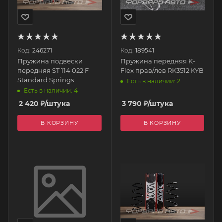
Код:
246271
Код:
189541
Пружина подвески
Пружина передняя K-
передняя ST 114 022 F
Flex прав/лев RK3512 KYB
Standard Springs
Есть в наличии: 2
Есть в наличии: 4
2 420
₽
/штука
3 790
₽
/штука
В КОРЗИНУ
В КОРЗИНУ