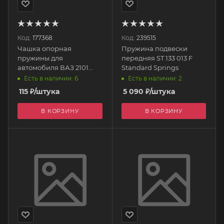
Код:
177368
Код:
239515
Чашка опорная
Пружина подвески
пружины для
передняя ST 133 013 F
автомобиля ВАЗ 2101
Standard Springs
перед. верх. 21010-
Есть в наличии: 6
Есть в наличии: 2
2904193-00 АвтоВАЗ
115
₽
/штука
5 090
₽
/штука
В КОРЗИНУ
В КОРЗИНУ