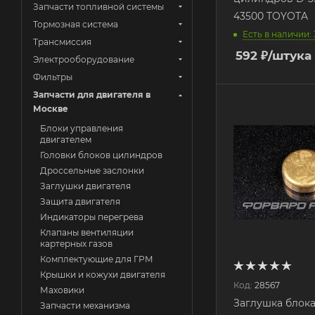
Запчасти топливной системы
43500 TOYOTA
Тормозная система
Есть в наличии: 
Трансмиссия
592
₽
/штука
Электрооборудование
Фильтры
Запчасти для двигателя в
Москве
Блоки управления
двигателем
Головки блоков цилиндров
Дроссельные заслонки
Заглушки двигателя
Защита двигателя
Индикаторы перегрева
Клапаны вентиляции
картерных газов
Комплектующие для ГРМ
Крышки и кожухи двигателя
Код:
28567
Маховики
Заглушка блока
Запчасти механизма