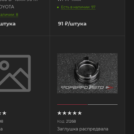
TOYOTA
Есть в наличии: 97
наличии: 8
/штука
91
₽
/штука
98
Код:
21268
ка
Заглушка распредвала