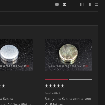
5
Код:
28577
а блока
Заглушка блока двигателя
ов D-40мм 96411-
WPM-41мм