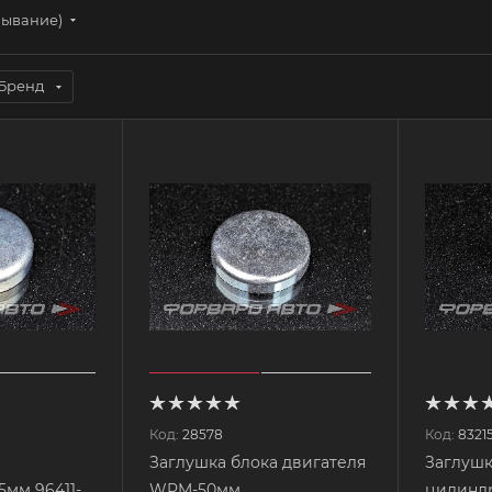
бывание)
Бренд
Код:
28578
Код:
8321
а
Заглушка блока двигателя
Заглушк
мм 96411-
WPM-50мм
цилиндр