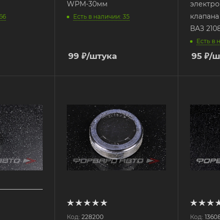
WPM-30мм
электро
клапана
66
Есть в наличии: 35
Есть в 
99
₽
/штука
95
₽
/ш
Код:
228200
Код:
1360