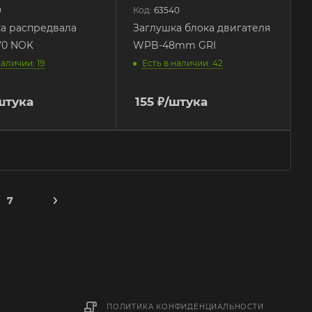
0
Код:
63540
а распредвала
Заглушка блока двигателя
V0 NOK
WPB-48mm GRI
наличии: 19
Есть в наличии: 42
штука
155
₽
/штука
7
ПОЛИТИКА КОНФИДЕНЦИАЛЬНОСТИ