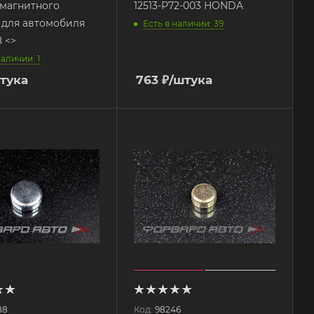
магнитного
12513-P72-003 HONDA
 для автомобиля
Есть в наличии: 39
ВАЗ 2108 <>
наличии: 1
тука
763
₽
/штука
88
Код:
98246