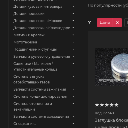
По популярности (у
Детали кузова и интерьера
Детали подвески
Детали подвески в Москве
Цена
Детали подвески в Краснодаре
Метизы и крепеж
Мототехника
Подшипники и ступицы
Запчасти рулевого управления
Сальники / Манжеты /
Уплотнительные кольца
Система выпуска
отработавших газов
Запчасти системы зажигания
Система кондиционирования
Система отопления и
вентиляции
Код:
63348
Запчасти системы охлаждения
Заглушка блок
Спецтехника
цилиндров D-35