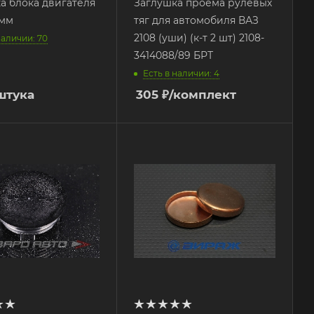
а блока двигателя
Заглушка проема рулевых
мм
тяг для автомобиля ВАЗ
2108 (уши) (к-т 2 шт) 2108-
наличии: 70
3414088/89 БРТ
Есть в наличии: 4
штука
305
₽
/комплект