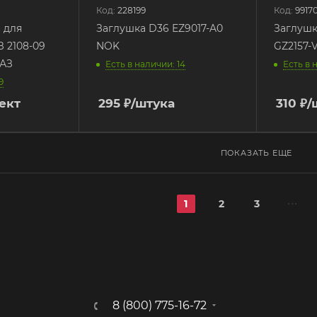
Код:
228199
Код:
9917
 для
Заглушка D36 EZ9017-A0
Заглушк
 2108-09
NOK
GZ2157-
ВАЗ
Есть в наличии: 14
Есть в 
9
ект
295
₽
/штука
310
₽
/
ПОКАЗАТЬ ЕЩЕ
1
2
3
8 (800) 775-16-72