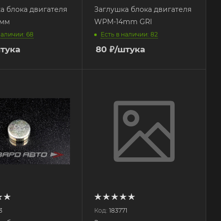
а блока двигателя
Заглушка блока двигателя
мм
WPM-14mm GRI
наличии: 68
Есть в наличии: 82
тука
80
₽
/штука
3
Код:
183771