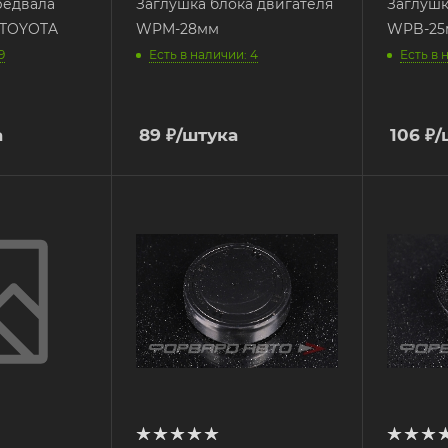
редвала
Заглушка блока двигателя
Заглушк
0 TOYOTA
WPM-28мм
WPB-25
9
Есть в наличии: 4
Есть в 
а
89
₽
/штука
106
₽
/