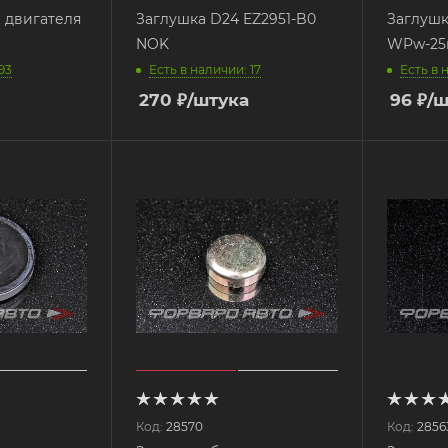
 двигателя
Заглушка D24 EZ2951-B0
Заглушк
NOK
WPw-25
93
Есть в наличии: 17
Есть в 
270
₽
/штука
96
₽
/ш
Код:
28570
Код:
2856