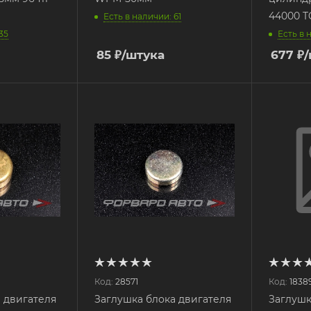
44000 
Есть в наличии: 61
35
Есть в 
85
₽
/штука
677
₽
Код:
28571
Код:
1838
 двигателя
Заглушка блока двигателя
Заглуш