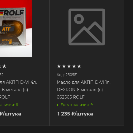
52
Код:
250951
ля АКПП D-VI 4л,
Масло для АКПП D-VI 1л,
6 металл (с)
DEXRON-6 металл (с)
ROLF
662565 ROLF
наличии: 6
Есть в наличии: 9
₽
/штука
1 235
₽
/штука