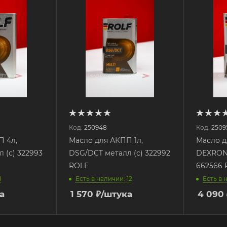
Код:
250948
Код:
2509
П 4л,
Масло для АКПП 1л,
Масло д
 (с) 322993
DSG/DCT металл (с) 322992
DEXRON-
ROLF
662566 
1
Есть в наличии: 12
Есть в 
а
1 570
₽
/штука
4 090