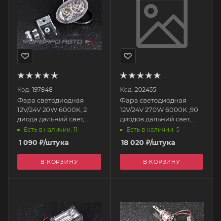
Код:
197848
Код:
202455
Фара светодиодная
Фара светодиодная
12V/24V 20W 6000K, 2
12V/24V 270W 6000K ,90
диода дальний свет,
диодов дальний свет,
95*60*70 мм овальная
1050*75*60 мм
Есть в наличии: 11
Есть в наличии: 5
S07201050 SKYWAY
прямоугольная
1 090
₽
/штука
18 020
₽
/штука
S08401002 SKYWAY
В КОРЗИНУ
В КОРЗИНУ