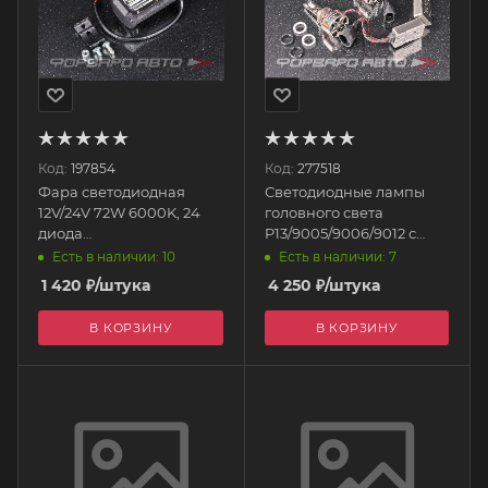
Код:
197854
Код:
277518
Фара светодиодная
Светодиодные лампы
12V/24V 72W 6000K, 24
головного света
диода
P13/9005/9006/9012 с
ближний,130*75*60 мм
вентилятором 12V 100W
Есть в наличии: 10
Есть в наличии: 7
прямоугольная
11000Lm 5500K P13/HB3
1 420
₽
/штука
4 250
₽
/штука
S07201055 SKYWAY
12V AOZOOM
В КОРЗИНУ
В КОРЗИНУ