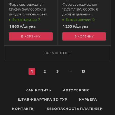
Фара светодиодная
Фара светодиодная
12V/24V 54W 6000K,18
12V/24V 18W 6000K, 6
диодов ближний свет
диодов дальний,
130*75*60мм
95*70*65 мм
Есть в наличии: 7
Есть в наличии: 10
прямоугольная
прямоугольная
1 860
₽
/штука
1 250
₽
/штука
S07201066 SKYWAY
S07201032 SKYWAY
В КОРЗИНУ
В КОРЗИНУ
ПОКАЗАТЬ ЕЩЕ
1
2
3
13
КАК КУПИТЬ
АВТОСЕРВИС
ШТАБ-КВАРТИРА 3D ТУР
КАРЬЕРА
КОНТАКТЫ
БЕЗОПАСНОСТЬ ПЛАТЕЖЕЙ