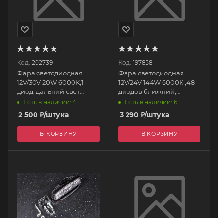
Код:
202739
Код:
197858
Фара светодиодная
Фара светодиодная
12V/30V 20W 6000K,1
12V/24V 144W 6000K ,48
диод, дальний свет
диодов ближний,
98*98*80мм круглая
240*70*60 мм
Есть в наличии: 4
Есть в наличии: 6
S07201113 SKYWAY
прямоугольная
2 500
₽
/штука
3 290
₽
/штука
S07201056 SKYWAY
В КОРЗИНУ
В КОРЗИНУ