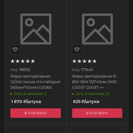
Код:
186152
Код:
177445
Фара светодиодная
Фара светодиодная 9-
12/24V линза H4+габарит
85V 18W 155*45мм SMD
(165мм*110мм) G0060
G0037 G0037 <>
Есть в наличии: 3
Есть в наличии: 12
1 670
₽
/штука
625
₽
/штука
В КОРЗИНУ
В КОРЗИНУ