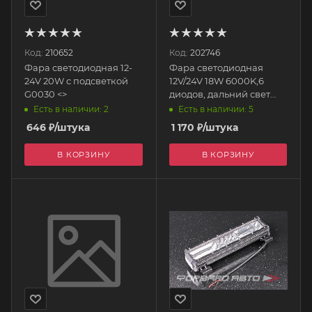
Код:
210652
Код:
202746
Фара светодиодная 12-
Фара светодиодная
24V 20W с подсветкой
12V/24V 18W 6000K,6
G0030 <>
диодов, дальний свет
224*40*45мм
Есть в наличии: 2
Есть в наличии: 5
прямоугольная
646
₽
/штука
1 170
₽
/штука
S07201125 SKYWAY
В КОРЗИНУ
В КОРЗИНУ