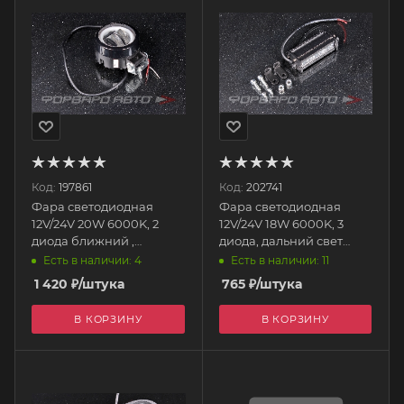
Код:
197861
Код:
202741
Фара светодиодная
Фара светодиодная
12V/24V 20W 6000K, 2
12V/24V 18W 6000K, 3
диода ближний ,
диода, дальний свет
75*75(90)*55 мм круглая
105*30*50мм
Есть в наличии: 4
Есть в наличии: 11
S07201078 SKYWAY
прямоугольная
1 420
₽
/штука
765
₽
/штука
S07201076 SKYWAY
В КОРЗИНУ
В КОРЗИНУ