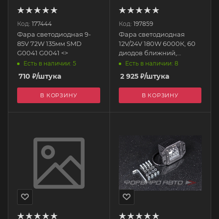
Код:
177444
Код:
197859
Фара светодиодная 9-
Фара светодиодная
85V 72W 135мм SMD
12V/24V 180W 6000К, 60
G0041 G0041 <>
диодов ближний,
310*75*60 мм
Есть в наличии: 5
Есть в наличии: 8
прямоугольная
710
₽
/штука
2 925
₽
/штука
S07201057 SKYWAY
В КОРЗИНУ
В КОРЗИНУ