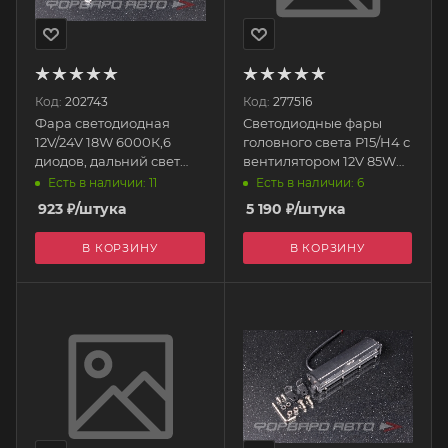
Код:
202743
Код:
277516
Фара светодиодная
Светодиодные фары
12V/24V 18W 6000К,6
головного света P15/H4 с
диодов, дальний свет
вентилятором 12V 85W
155*40*45мм
10000Lm 5500K P15/H4
Есть в наличии: 11
Есть в наличии: 6
прямоугольная
12V AOZOOM
923
₽
/штука
5 190
₽
/штука
S07201007 SKYWAY
В КОРЗИНУ
В КОРЗИНУ