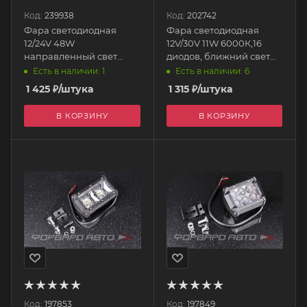
Код:
239938
Код:
202742
Фара светодиодная
Фара светодиодная
12/24V 48W
12V/30V 11W 6000К,16
направленный свет
диодов, ближний свет
110*65*125ММ
120*90*50мм
Есть в наличии: 1
Есть в наличии: 6
прямоугольная
1 425
₽
/штука
1 315
₽
/штука
S07201115 SKYWAY
В КОРЗИНУ
В КОРЗИНУ
Код:
197853
Код:
197849