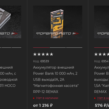
Код:
69539
Код:
6954
нешний
Аккумулятор внешний
Аккуму
00 мАч, с
Power Bank 10 000 мАч, 2
Power B
проводной
USB выхода1A, 2А
выходы:
 J11 HOCO
"Магнитофонная кассета"
1,5А "Ка
RPP-12 REMAX
REMAX
Нет в 
Нет в наличии
от
1 216 ₽
576
₽
/