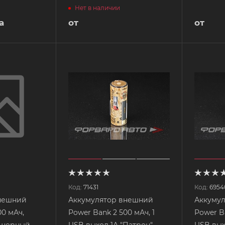
Нет в наличии
а
от
от
Код:
71431
Код:
6954
нешний
Аккумулятор внешний
Аккуму
00 мАч,
Power Bank 2 500 мАч, 1
Power Ba
s черный
USB выход 1А "Патрон"
USB вых