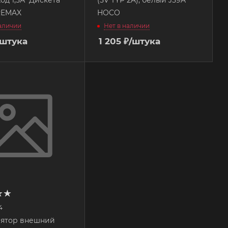
REMAX
HOCO
наличии
Нет в наличии
/штука
1 205
₽
/штука
4
лятор внешний