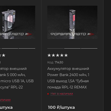
1
Код:
71430
лятор внешний
Аккумулятор внешний
ank 5 000 мАч,
Power Bank 2400 мАч, 1
 micro USB 1А, USB
USB выход 1,5А "Губная
псула" RPL-22
помада RPL-12 REMAX
Нет в наличии
наличии
штука
100
₽
/штука