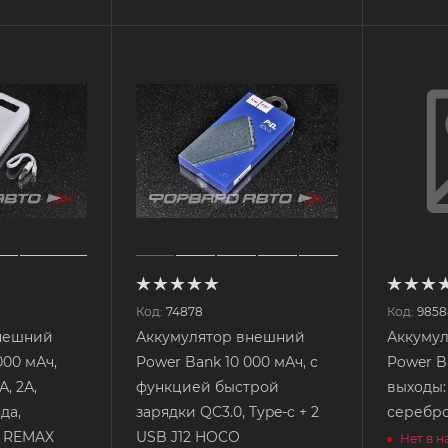
Код:
74878
Код:
9858
нешний
Аккумулятор внешний
Аккуму
000 мАч,
Power Bank 10 000 мАч, с
Power B
А, 2А,
функцией быстрой
выходы: 
да,
зарядки QC3.0, Type-c + 2
серебро
2 REMAX
USB J12 HOCO
Нет в 