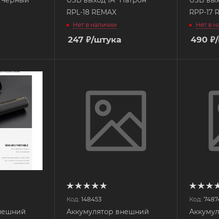
RPL-18 REMAX
RPP-17 
Нет в наличии
Нет в 
247
₽
/штука
490
₽
Код:
148453
Код:
7487
нешний
Аккумулятор внешний
Аккуму