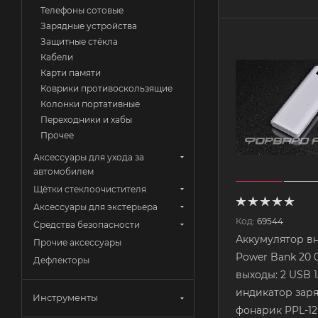
Телефоны сотовые
Зарядные устройства
Защитные стёкла
Кабели
Карти памяти
Коврики противоскользящие
Колонки портативные
Переходники и хабы
Прочее
Аксессуары для ухода за
автомобилем
Щётки стеклоочистителя
Аксессуары для экстерьера
Код:
69544
Средства безопасности
Аккумулятор в
Прочие аксессуары
Power Bank 20 
Дефлекторы
выходы: 2 USB 1
индикатор заря
Инструменты
фонарик PPL-1