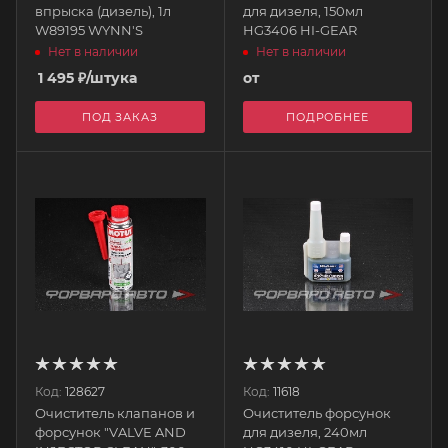
впрыска (дизель), 1л
для дизеля, 150мл
W89195 WYNN'S
HG3406 HI-GEAR
Нет в наличии
Нет в наличии
1 495
₽
/штука
от
ПОД ЗАКАЗ
ПОДРОБНЕЕ
Код:
128627
Код:
11618
Очиститель клапанов и
Очиститель форсунок
форсунок "VALVE AND
для дизеля, 240мл