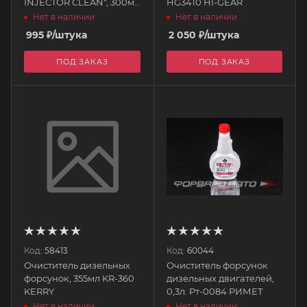
INJECTOR CLEAN", 300мл
HG3410 HI-GEAR
108123 MOTUL
Нет в наличии
Нет в наличии
995
₽
/штука
2 050
₽
/штука
ПОД ЗАКАЗ
ПОД ЗАКАЗ
Код:
58413
Код:
60044
Очиститель дизельных
Очиститель форсунок
форсунок, 355мл KR-360
дизельных двигателей,
KERRY
0,3л. Рт-0084 РИМЕТ
Нет в наличии
Нет в наличии