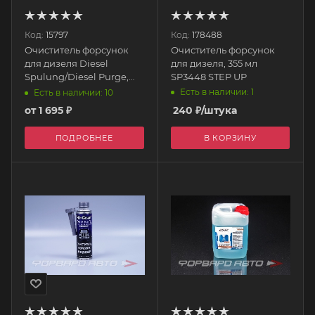
Код:
15797
Код:
178488
Очиститель форсунок
Очиститель форсунок
для дизеля Diesel
для дизеля, 355 мл
Spulung/Diesel Purge,
SP3448 STEP UP
500мл 1912 LIQUI MOLY
Есть в наличии: 1
Есть в наличии: 10
от
1 695 ₽
240
₽
/штука
ПОДРОБНЕЕ
В КОРЗИНУ