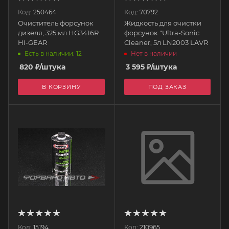
Код:
250464
Код:
70792
Очиститель форсунок
Жидкость для очистки
дизеля, 325 мл HG3416R
форсунок "Ultra-Sonic
HI-GEAR
Cleaner, 5л LN2003 LAVR
Есть в наличии: 12
Нет в наличии
820
₽
/штука
3 595
₽
/штука
В КОРЗИНУ
ПОД ЗАКАЗ
Код:
15194
Код:
210965