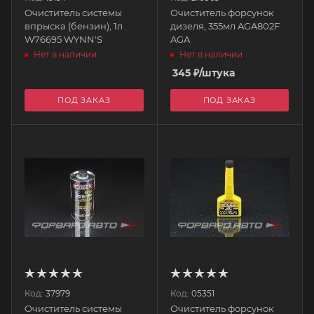
Очиститель системы
Очиститель форсунок
впрыска (бензин), 1л
дизеля, 355мл AGA802F
W76695 WYNN'S
AGA
Нет в наличии
Нет в наличии
345
₽
/штука
ПОД ЗАКАЗ
ПОД ЗАКАЗ
Код:
37979
Код:
05351
Очиститель системы
Очиститель форсунок