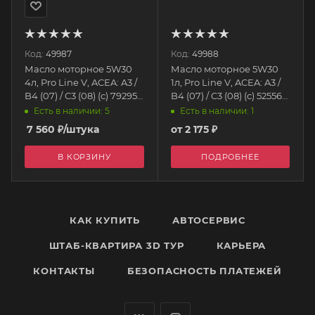
Код:
49987
Код:
49988
Масло моторное 5W30
Масло моторное 5W30
4л, Pro Line V, ACEA: A3 /
1л, Pro Line V, ACEA: A3 /
B4 (07) / C3 (08) (с) 79295
B4 (07) / C3 (08) (с) 52556
AIMOL
AIMOL
Есть в наличии: 5
Есть в наличии: 1
7 560
₽
/штука
от
2 175 ₽
В КОРЗИНУ
ПОДРОБНЕЕ
КАК КУПИТЬ
АВТОСЕРВИС
ШТАБ-КВАРТИРА 3D ТУР
КАРЬЕРА
КОНТАКТЫ
БЕЗОПАСНОСТЬ ПЛАТЕЖЕЙ