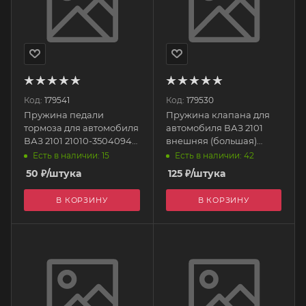
Код:
179541
Код:
179530
Пружина педали
Пружина клапана для
тормоза для автомобиля
автомобиля ВАЗ 2101
ВАЗ 2101 21010-3504094-
внешняя (большая)
008 БелЗАН
21010-1007020-008
Есть в наличии: 15
Есть в наличии: 42
БелЗАН
50
₽
/штука
125
₽
/штука
В КОРЗИНУ
В КОРЗИНУ