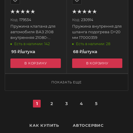
Код:
179534
Код:
230914
Пружина клапана для
Пружина внутрення для
автомобиля ВАЗ 2108
шланга подогрева D=20
внутренняя 21080-
мм 17000359
1007021-008 БелЗАН
Есть в наличии: 142
Есть в наличии: 28
95
₽
/штука
68
₽
/штука
В КОРЗИНУ
В КОРЗИНУ
ПОКАЗАТЬ ЕЩЕ
1
2
3
4
5
КАК КУПИТЬ
АВТОСЕРВИС