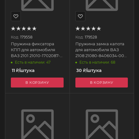
Код:
179558
Код:
179528
Пружина фиксатора
Пружина замка капота
КПП для автомобиля
для автомобиля ВАЗ
ВАЗ 2101 21010-1702087-
2108 21080-8406034-008
008 БелЗАН
БелЗАН
Есть в наличии: 47
Есть в наличии: 68
11
₽
/штука
30
₽
/штука
В КОРЗИНУ
В КОРЗИНУ