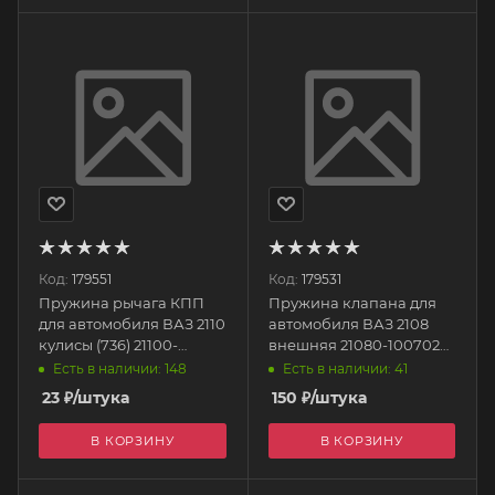
Код:
179551
Код:
179531
Пружина рычага КПП
Пружина клапана для
для автомобиля ВАЗ 2110
автомобиля ВАЗ 2108
кулисы (736) 21100-
внешняя 21080-1007020-
1703086-008 БелЗАН
008 БелЗАН
Есть в наличии: 148
Есть в наличии: 41
23
₽
/штука
150
₽
/штука
В КОРЗИНУ
В КОРЗИНУ