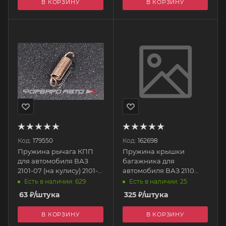
В КОРЗИНУ
В КОРЗИНУ
Код:
179550
Код:
162698
Пружина рычага КПП
Пружина крышки
для автомобиля ВАЗ
багажника для
2101-07 (на кулису) 2101-
автомобиля ВАЗ 2110
1702130 БелЗАН
21100-5605128-008
Есть в наличии: 629
Есть в наличии: 25
БелЗАН
63
₽
/штука
325
₽
/штука
В КОРЗИНУ
В КОРЗИНУ