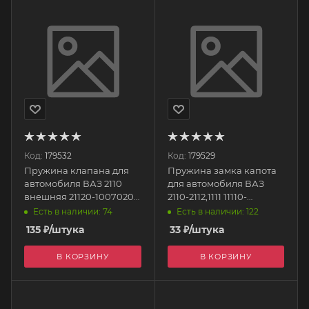
Код:
179532
Код:
179529
Пружина клапана для
Пружина замка капота
автомобиля ВАЗ 2110
для автомобиля ВАЗ
внешняя 21120-1007020-
2110-2112,1111 11110-
008 БелЗАН
8406034-108 БелЗАН
Есть в наличии: 74
Есть в наличии: 122
135
₽
/штука
33
₽
/штука
В КОРЗИНУ
В КОРЗИНУ