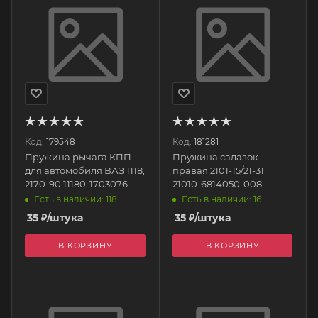
Код:
179548
Код:
181281
Пружина рычага КПП
Пружина салазок
для автомобиля ВАЗ 1118,
правая 2101-15/21-31
2170-90 11180-1703076-
21010-6814050-008
008 БелЗАН
БелЗАН
Есть в наличии: 118
Есть в наличии: 16
35
₽
/штука
35
₽
/штука
В КОРЗИНУ
В КОРЗИНУ