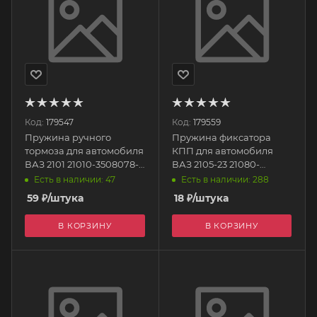
Код:
179547
Код:
179559
Пружина ручного
Пружина фиксатора
тормоза для автомобиля
КПП для автомобиля
ВАЗ 2101 21010-3508078-
ВАЗ 2105-23 21080-
008 БелЗАН
1702087-008 БелЗАН
Есть в наличии: 47
Есть в наличии: 288
59
₽
/штука
18
₽
/штука
В КОРЗИНУ
В КОРЗИНУ