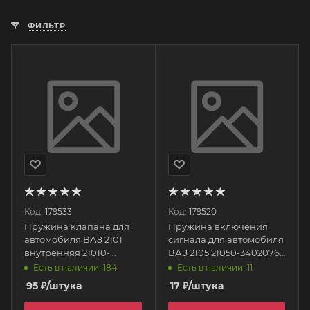
ФИЛЬТР
Код:
179533
Код:
179520
Пружина клапана для
Пружина включения
автомобиля ВАЗ 2101
сигнала для автомобиля
внутренняя 21010-
ВАЗ 2105 21050-3402076-
1007021-008 БелЗАН
008 БелЗАН
Есть в наличии: 184
Есть в наличии: 11
95
₽
/штука
17
₽
/штука