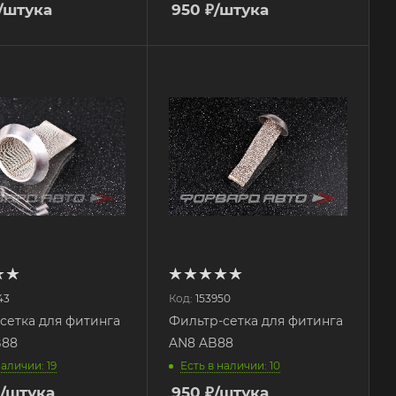
/штука
950
₽
/штука
43
Код:
153950
сетка для фитинга
Фильтр-сетка для фитинга
 AB88
AN8 AB88
наличии: 19
Есть в наличии: 10
/штука
950
₽
/штука