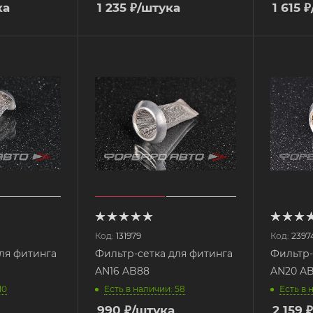
ка
1 235
₽
/штука
1 615
₽
Код:
131979
Код:
2397
ля фитинга
Фильтр-сетка для фитинга
Фильтр-
AN16 AB88
AN20
10
Есть в наличии: 58
Есть в 
990
₽
/штука
2 159
₽