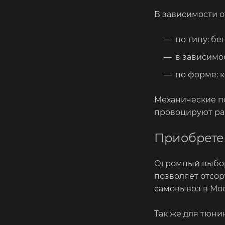
В зависимости 
по типу: б
в зависимо
по форме: 
Механические п
провоцируют ра
Приобрете
Огромный выбор
позволяет отсор
самовывоз в Мос
Так же для тюн