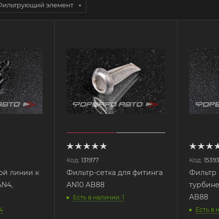
Фильтрующий элемент
Код:
131977
Код:
1539
ой линии к
Фильтр-сетка для фитинга
Фильтр 
AN4,
AN10 AB88
турбине
AB88
Есть в наличии: 1
4
Есть в 