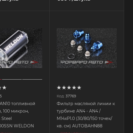
5
Код:
37769
AN10 топливной
Фильтр масляной линии к
, 100 микрон,
турбине AN4 - AN4 /
 Steel
M14xP1.0 (30/80/150 точек/
00SSN WELDON
кв. см) AUTOBAHN88