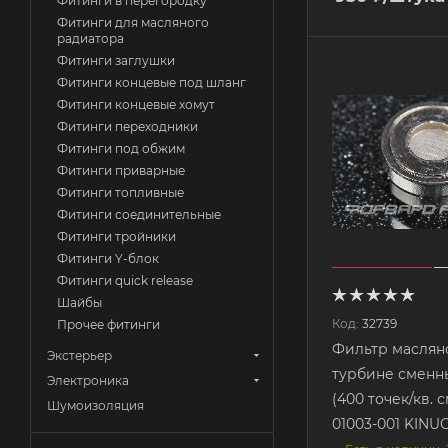
Фитинги в перегородку
Фитинги для масляного
радиатора
Фитинги заглушки
Фитинги концевые под шланг
Фитинги концевые хомут
Фитинги переходники
Фитинги под обжим
Фитинги приварные
Фитинги топливные
Фитинги соединительные
Фитинги тройники
Фитинги Y-блок
Фитинги quick release
Шайбы
Код:
32739
Прочее фитинги
Фильтр маслян
Экстерьер
турбине сменн
Электроника
(400 точек/кв. с
Шумоизоляция
01003-001 KIN