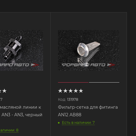
37
Код:
131978
масляной линии к
Фильтр-сетка для фитинга
 AN3 - AN3, черный
AN12 AB88
Есть в наличии: 7
наличии: 8