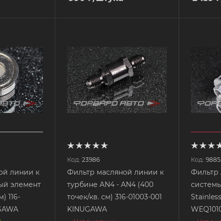
Код:
23986
Код:
9885
ой линии к
Фильтр масляной линии к
Фильтр 
ый элемент
турбине AN4 - AN4 (400
системы
м) 116-
точек/кв. см) 316-01003-001
Stainless
UGAWA
KINUGAWA
WEQ101