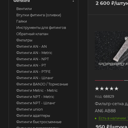
Фитинги
2 600
₽
/шту
Вентили
Втулки фитинга (оливки)
Гайки
Инструменты для фитингов
Обратный клапан
Фильтры
Фитинги AN - AN
Фитинги AN - Metric
Фитинги AN - NPT
Фитинги AN - PT
Фитинги AN - PTFE
Фитинги AN - Шланг
Фитинги BANJO / Тормозные
Фитинги Metric - Metric
Код:
68829
Фитинги NPT - Metric
Фитинги NPT - Шланг
Фильтр-сетка д
Фитинги union
AN6 AB88
Фитинги адаптеры
Есть в наличии: 
Фитинги быстросъемные
950
₽
/штука