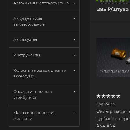
Есть в наличии: 
Автохимия и автокосметика
285
₽
/штука
Аккумуляторы
автомобильные
Аксессуары
Инструменты
Колесный крепеж, диски и
аксессуары
Одежда и гоночная
атрибутика
Код:
24133
Фильтр маслян
Масла и технические
жидкости
турбине с пер
AN4-AN4