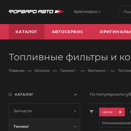
Красноярск
КАТАЛОГ
АВТОСЕРВИС
ОРИГИНАЛЬ
Топливные фильтры и к
—
—
—
—
Главная
Каталог
Тюнинг
Фитинги
Топли
По популярности (у
КАТАЛОГ
Запчасти
Цена
Минимальное 
Тюнинг