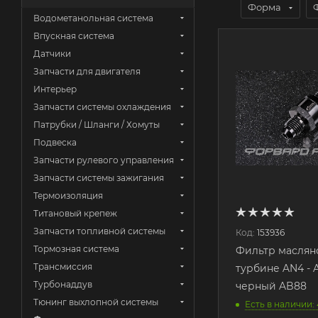
Форма
Водометанольная система
Впускная система
Датчики
Запчасти для двигателя
Интерьер
Запчасти системы охлаждения
Патрубки / Шланги / Хомуты
Подвеска
Запчасти рулевого управления
Запчасти системы зажигания
Термоизоляция
Титановый крепеж
Запчасти топливной системы
Код:
153936
Тормозная система
Фильтр маслян
Трансмиссия
турбине AN4 - 
Турбонаддув
черный AB88
Тюнинг выхлопной системы
Есть в наличии: 