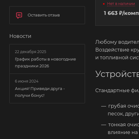
Нет в наличии
1 663
₽
/комп
Оставить отзыв
Новости
Любому водител
Воздействие кру
22 декабря 2025
и топливной сис
График работы в новогодние
праздники 2026
Устройст
6 июня 2024
Акция! Приведи друга -
Стандартные фил
получи бонус!
грубая очи
песок, друг
тонкая очи
влияние на