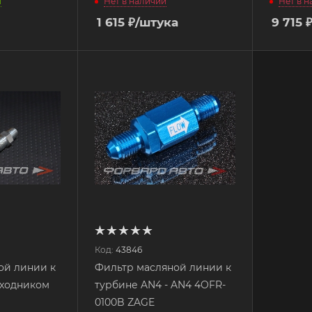
1
Нет в наличии
Нет в 
1 615
₽
/штука
9 715
Код:
43846
ой линии к
Фильтр масляной линии к
еходником
турбине AN4 - AN4 4OFR-
0100B ZAGE