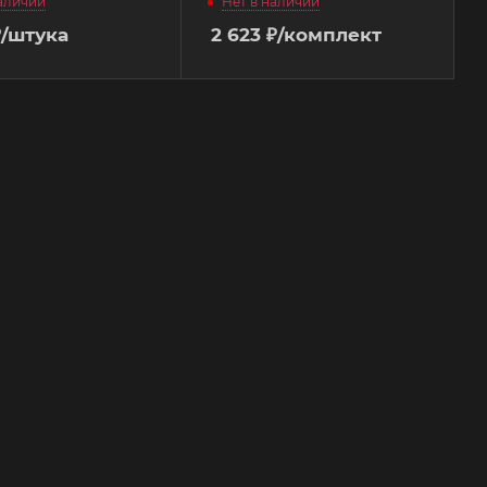
наличии
Нет в наличии
₽
/штука
2 623
₽
/комплект