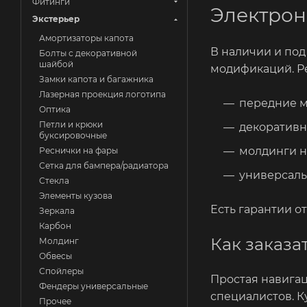
Фитинги
Электрон
Экстерьер
Амортизаторы капота
В наличии и под
Болты с декоративной
шайбой
модификаций. Р
Замки капота и багажника
Лазерная проекция логотипа
передние м
Оптика
Петли и крюки
декоративн
буксировочные
молдинги н
Реснички на фары
Сетка для бампера/радиатора
универсаль
Стекла
Элементы кузова
Есть гарантии о
Зеркала
Карбон
Как заказа
Молдинг
Обвесы
Спойлеры
Простая навигац
Фендеры универсальные
специалистов. К
Прочее