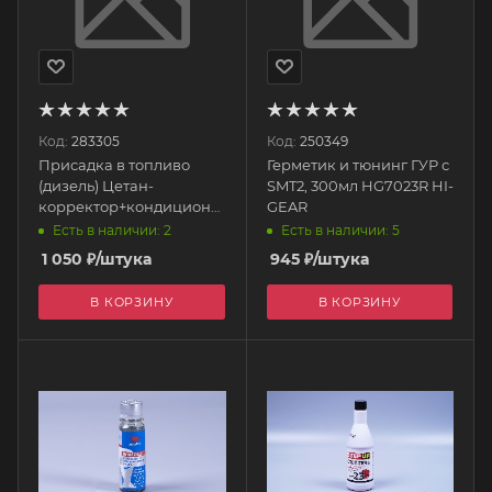
Код:
283305
Код:
250349
Присадка в топливо
Герметик и тюнинг ГУР с
(дизель) Цетан-
SMT2, 300мл HG7023R HI-
корректор+кондиционер
GEAR
(на 70-90 л) HG3435 HI-
Есть в наличии: 2
Есть в наличии: 5
GEAR
1 050
₽
/штука
945
₽
/штука
В КОРЗИНУ
В КОРЗИНУ