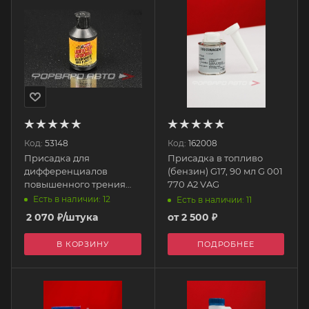
Код:
53148
Код:
162008
Присадка для
Присадка в топливо
дифференциалов
(бензин) G17, 90 мл G 001
повышенного трения
770 A2 VAG
(LSD) 120 мл 80301
Есть в наличии: 12
Есть в наличии: 11
REDLINE
2 070
₽
/штука
от
2 500 ₽
В КОРЗИНУ
ПОДРОБНЕЕ