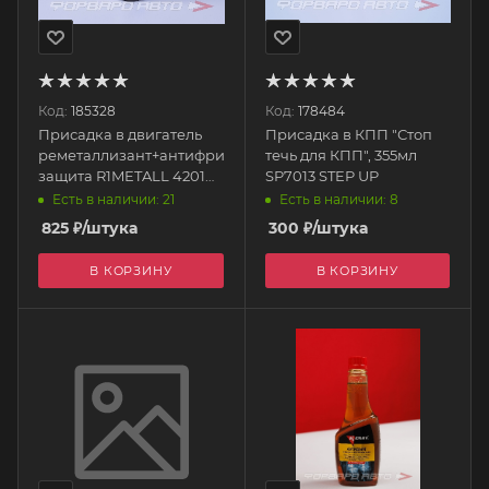
Код:
185328
Код:
178484
Присадка в двигатель
Присадка в КПП "Стоп
реметаллизант+антифрикционная
течь для КПП", 355мл
защита R1METALL 4201
SP7013 STEP UP
VMPAUTO
Есть в наличии: 21
Есть в наличии: 8
825
₽
/штука
300
₽
/штука
В КОРЗИНУ
В КОРЗИНУ