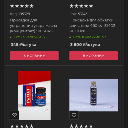
Код:
185329
Код:
53145
Присадка для
Присадка для обкатки
устранения угара масла
двигателя 460 мл 81403
(концентрат) "RESURS
REDLINE
Next", 75гр 4305
Есть в наличии: 6
Есть в наличии: 57
VMPAUTO
345
₽
/штука
3 800
₽
/штука
В КОРЗИНУ
В КОРЗИНУ