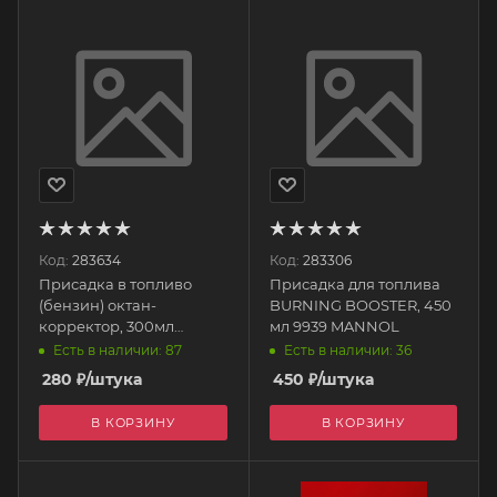
Код:
283634
Код:
283306
Присадка в топливо
Присадка для топлива
(бензин) октан-
BURNING BOOSTER, 450
корректор, 300мл
мл 9939 MANNOL
RW3010 RUNWAY
Есть в наличии: 87
Есть в наличии: 36
280
₽
/штука
450
₽
/штука
В КОРЗИНУ
В КОРЗИНУ