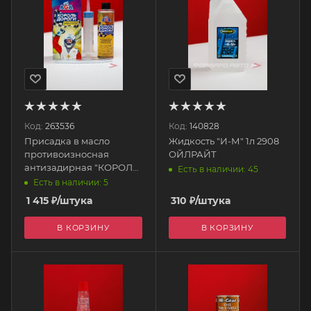
Код:
263536
Код:
140828
Присадка в масло
Жидкость "И-М" 1л 2908
противоизносная
ОЙЛРАЙТ
антизадирная "КОРОЛЬ
Есть в наличии: 45
ДОРОГИ", 240 мл KR352
Есть в наличии: 5
AGA
1 415
₽
/штука
310
₽
/штука
В КОРЗИНУ
В КОРЗИНУ