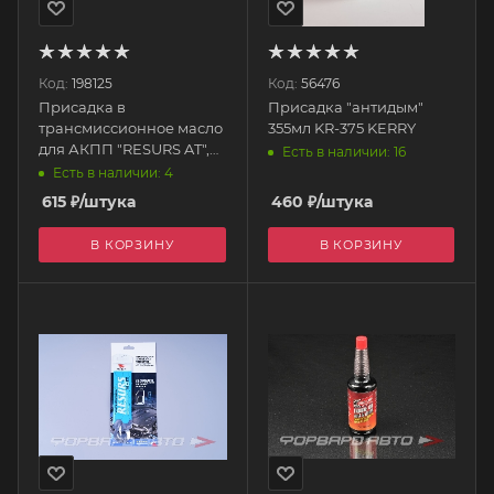
Код:
198125
Код:
56476
Присадка в
Присадка "антидым"
трансмиссионное масло
355мл KR-375 KERRY
для АКПП "RESURS AT",
Есть в наличии: 16
50гр 4701 VMPAUTO
Есть в наличии: 4
615
₽
/штука
460
₽
/штука
В КОРЗИНУ
В КОРЗИНУ