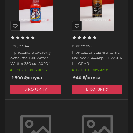
Код:
53144
Код:
95768
Присадка в систему
Присадка в двигатель с
охлаждения Water
износом, 444гр HG2250R
Wetter 350 мл 80204
HI-GEAR
REDLINE
Есть в наличии: 17
Есть в наличии: 8
2 500
₽
/штука
940
₽
/штука
В КОРЗИНУ
В КОРЗИНУ