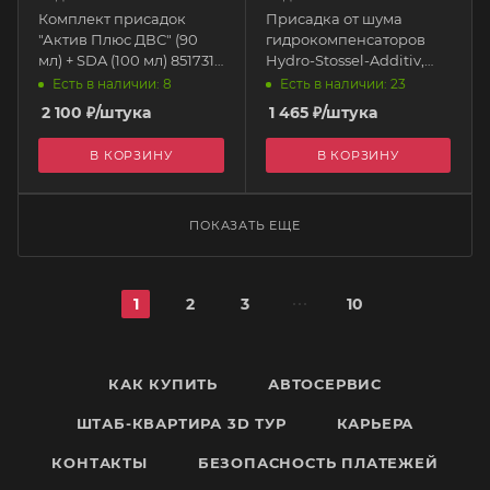
Комплект присадок
Присадка от шума
"Актив Плюс ДВС" (90
гидрокомпенсаторов
мл) + SDA (100 мл) 851731
Hydro-Stossel-Additiv,
Suprotec
300мл 8354 LIQUI MOLY
Есть в наличии: 8
Есть в наличии: 23
2 100
₽
/штука
1 465
₽
/штука
В КОРЗИНУ
В КОРЗИНУ
ПОКАЗАТЬ ЕЩЕ
1
2
3
10
КАК КУПИТЬ
АВТОСЕРВИС
ШТАБ-КВАРТИРА 3D ТУР
КАРЬЕРА
КОНТАКТЫ
БЕЗОПАСНОСТЬ ПЛАТЕЖЕЙ