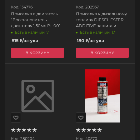
Код:
154776
Код:
202967
Присадка в двигатель
Присадка к дизельному
"Восстановитель
топливу DIESEL ESTER
двигателя", 50мл Рт-0010
ADDITIVE защита и
РИМЕТ
очистка, 100 мл 993001
Есть в наличии: 7
Есть в наличии: 17
MANNOL
515
₽
/штука
180
₽
/штука
В КОРЗИНУ
В КОРЗИНУ
Код:
280204
Код:
40570