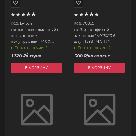
Код:
134634
Код:
70865
Напильник алмазный с
Набор надфилей
напылением,
алмазных 140*50*3 6
полукруглый, P400,
штук 15831 MATRIX
200мм 33392-200-400
Есть в наличии: 2
Есть в наличии: 2
ЗУБР
1 320
₽
/штука
380
₽
/комплект
В КОРЗИНУ
В КОРЗИНУ