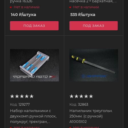
ручка 16326
насечка 2 = Бархатная, с
чехлом, 100мм, 6шт
Нет в наличии
Нет в наличии
Эксперт ЗУБР
140
₽
/штука
535
₽
/штука
ПОД ЗАКАЗ
ПОД ЗАКАЗ
Код:
129277
Код:
32863
Набор напильники с
Напильник треугольн.
двухкомп.ручкой плоск,
250мм. (с ручкой)
полукруг, трехгран,
А1005102
квадрат, кругл, 250мм
Нет в наличии
Нет в наличии