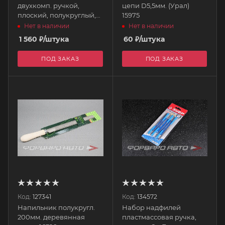
двухкомп. ручкой,
цепи D5,5мм. (Урал)
плоский, полукруглый,
15975
трехгранный,
Нет в наличии
Нет в наличии
квадратный, кр ЗУБР
1 560
₽
/штука
60
₽
/штука
ПОД ЗАКАЗ
ПОД ЗАКАЗ
Код:
127341
Код:
134572
Напильник полукругл.
Набор надфилей
200мм. деревянная
пластмассовая ручка,