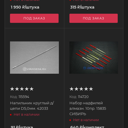
Эксперт ЗУБР
1 950
₽
/штука
315
₽
/штука
ПОД ЗАКАЗ
ПОД ЗАКАЗ
Код:
115594
Код:
114720
Напильник круглый д/
Набор надфилей
цепи D5,0мм. 42033
алмазн. 10пр. 15835
СИБИРЬ
Нет в наличии
Нет в наличии
91
₽
/штука
640
₽
/комплект