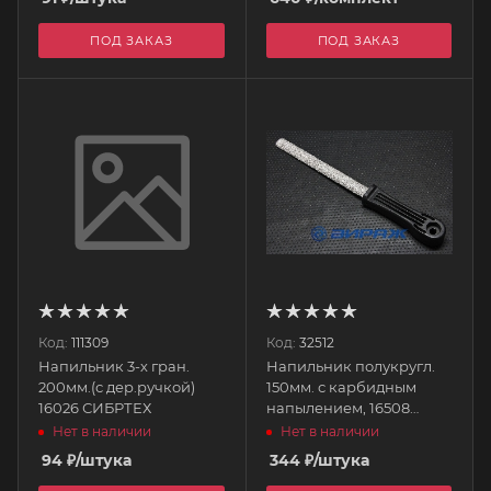
ПОД ЗАКАЗ
ПОД ЗАКАЗ
Код:
111309
Код:
32512
Напильник 3-х гран.
Напильник полукругл.
200мм.(с дер.ручкой)
150мм. с карбидным
16026 СИБРТЕХ
напылением, 16508
MATRIX
Нет в наличии
Нет в наличии
94
₽
/штука
344
₽
/штука