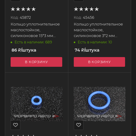
Код:
45872
Код:
45456
Кольцо уплотнительное
Кольцо уплотнительное
маслостойкое,
маслостойкое,
силиконовое 15*3 мм
силиконовое 3*2 мм
AUTOBAHN88
AUTOBAHN88
Есть в наличии: 689
Есть в наличии: 10
86
₽
/штука
74
₽
/штука
В КОРЗИНУ
В КОРЗИНУ