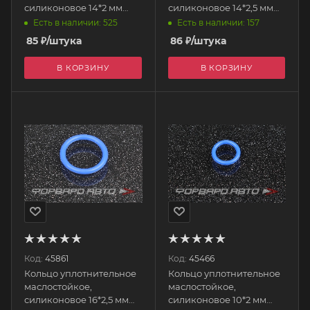
силиконовое 14*2 мм
силиконовое 14*2,5 мм
AUTOBAHN88
AUTOBAHN88
Есть в наличии: 525
Есть в наличии: 157
85
₽
/штука
86
₽
/штука
В КОРЗИНУ
В КОРЗИНУ
Код:
45861
Код:
45466
Кольцо уплотнительное
Кольцо уплотнительное
маслостойкое,
маслостойкое,
силиконовое 16*2,5 мм
силиконовое 10*2 мм