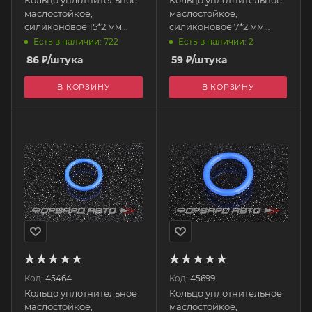
маслостойкое,
маслостойкое,
силиконовое 15*2 мм
силиконовое 7*2 мм
AUTOBAHN88
AUTOBAHN88
Есть в наличии: 722
Есть в наличии: 2
86
₽
/штука
59
₽
/штука
В КОРЗИНУ
В КОРЗИНУ
Код:
45464
Код:
45699
Кольцо уплотнительное
Кольцо уплотнительное
маслостойкое,
маслостойкое,