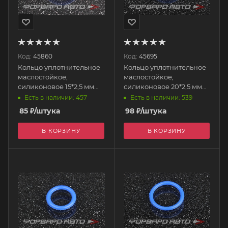
Код:
45860
Код:
45695
Кольцо уплотнительное
Кольцо уплотнительное
маслостойкое,
маслостойкое,
силиконовое 15*2,5 мм
силиконовое 20*2,5 мм
AUTOBAHN88
AUTOBAHN88
Есть в наличии: 457
Есть в наличии: 539
85
₽
/штука
98
₽
/штука
В КОРЗИНУ
В КОРЗИНУ