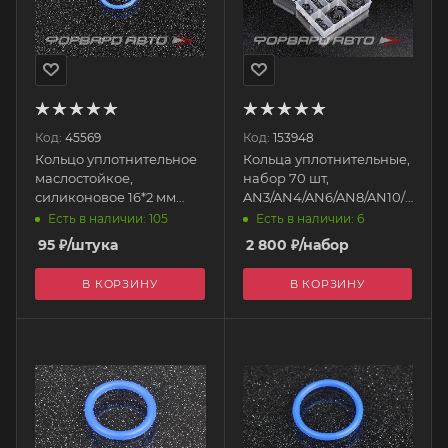
Код:
45569
Код:
153948
Кольцо уплотнительное
Кольца уплотнительные,
маслостойкое,
набор 70 шт,
силиконовое 16*2 мм
AN3/AN4/AN6/AN8/AN10/AN12/
AUTOBAHN88
AB88
Есть в наличии: 105
Есть в наличии: 6
95
₽
/штука
2 800
₽
/набор
В КОРЗИНУ
В КОРЗИНУ