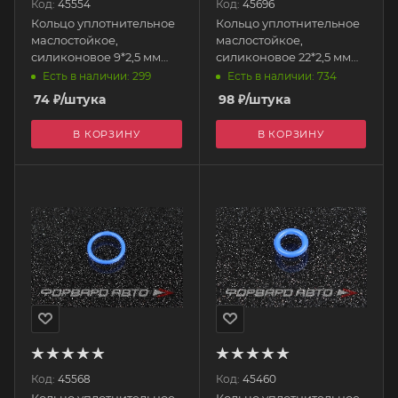
Код:
45554
Код:
45696
Кольцо уплотнительное
Кольцо уплотнительное
маслостойкое,
маслостойкое,
силиконовое 9*2,5 мм
силиконовое 22*2,5 мм
AUTOBAHN88
AUTOBAHN88
Есть в наличии: 299
Есть в наличии: 734
74
₽
/штука
98
₽
/штука
В КОРЗИНУ
В КОРЗИНУ
Код:
45568
Код:
45460
Кольцо уплотнительное
Кольцо уплотнительное