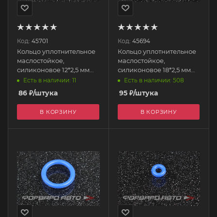
Код:
45701
Код:
45694
Кольцо уплотнительное
Кольцо уплотнительное
маслостойкое,
маслостойкое,
силиконовое 12*2,5 мм
силиконовое 18*2,5 мм
AUTOBAHN88
AUTOBAHN88
Есть в наличии: 11
Есть в наличии: 508
86
₽
/штука
95
₽
/штука
В КОРЗИНУ
В КОРЗИНУ