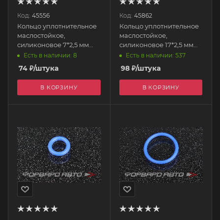
Код:
45556
Код:
45862
Кольцо уплотнительное
Кольцо уплотнительное
маслостойкое,
маслостойкое,
силиконовое 7*2,5 мм
силиконовое 17*2,5 мм
AUTOBAHN88
AUTOBAHN88
Есть в наличии: 8
Есть в наличии: 537
74
₽
/штука
98
₽
/штука
В КОРЗИНУ
В КОРЗИНУ