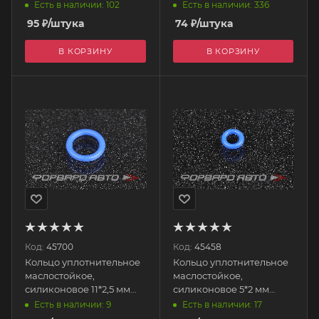
AUTOBAHN88
AUTOBAHN88
Есть в наличии: 102
Есть в наличии: 336
95
₽
/штука
74
₽
/штука
В КОРЗИНУ
В КОРЗИНУ
Код:
45700
Код:
45458
Кольцо уплотнительное
Кольцо уплотнительное
маслостойкое,
маслостойкое,
силиконовое 11*2,5 мм
силиконовое 5*2 мм
AUTOBAHN88
AUTOBAHN88
Есть в наличии: 9
Есть в наличии: 17