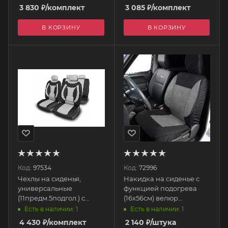
3D крой ARW-1102 BK/BL
(чёрные) S01301117
3 830
₽
/комплект
3 085
₽
/комплект
AUTOPROFI
SKYWAY
В КОРЗИНУ
В КОРЗИНУ
Код:
97534
Код:
72996
Чехлы на сиденья,
Накидка на сиденье с
универсальные
функцией подогрева
(11предм.5подгол.) с
(16х56см) велюр
поролоном, полиэстер
стеганый, +
Есть в наличии: 1
Есть в наличии: 1
"Protect Plus-5" черно/
терморегулятор (2
4 430
₽
/комплект
2 140
₽
/штука
серый S01301062 SKYWAY
режима,(2 шнура: