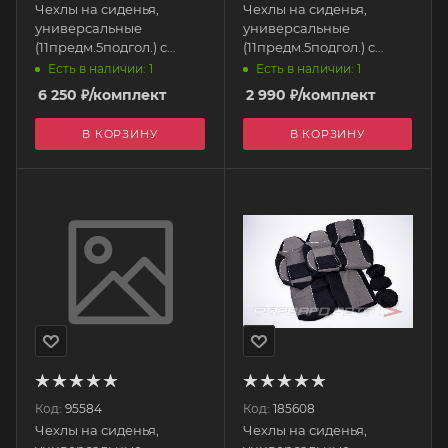
Чехлы на сиденья,
Чехлы на сиденья,
универсальные
универсальные
(11предм.5подгол.) с
(11предм.5подгол.) с
поролоном, экокожа
поролоном, экокожа
Есть в наличии: 1
Есть в наличии: 1
"Protect Plus- 9"(Drive-4)
"Prestige-5" черный
6 250
₽
/комплект
2 990
₽
/комплект
черный S01301017
S01301015 SKYWAY
SKYWAY
В КОРЗИНУ
В КОРЗИНУ
Код:
95584
Код:
185608
Чехлы на сиденья,
Чехлы на сиденья,