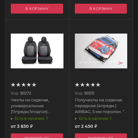
справа, слева) серый
В КОРЗИНУ
В КОРЗИНУ
S02202006 SKYWAY
Код:
161272
Код:
161315
Чехлы на сиденья,
Получехлы на сиденья
универсальные
передние (4предм.)
(11предм,5подгол)
AIRBAG, 5 мм поролон. "
AIRBAG с поролоном,
COMFORT COMBO" CMB-
Есть в наличии: 7
Есть в наличии: 1
"JACQARD" JAC-1102
0405 AUTOPROFI
от
3 830 ₽
от
2 450 ₽
AUTOPROFI