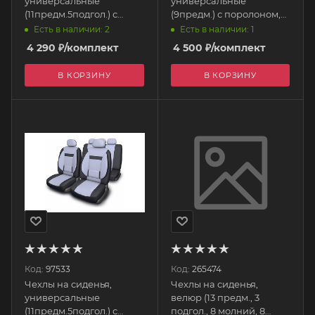
универсальные
универсальные
(11предм.5подгол.) с
(9предм.) с поролоном,
поролоном, полиэстер
полиэстер "Protect-1"
Есть в наличии: 2
Есть в наличии: 1
"Protect Plus-1" черно/
черно/серый S01301033
4 290
₽
/комплект
4 500
₽
/комплект
темно-серый S01301048
SKYWAY
SKYWAY
В КОРЗИНУ
В КОРЗИНУ
Код:
97533
Код:
265474
Чехлы на сиденья,
Чехлы на сиденья,
универсальные
велюр (13 предм., 3
(11предм.5подгол.) с
подгол., 8 молний, 8