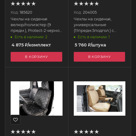
Код:
185620
Код:
204005
Чехлы на сиденья
Чехлы на сиденья,
велюр/полиэстер (9
универсальные
предм.), Protect-2 черно-
(11предм.5подгол.) с
синий (литой
поролоном, вельвет
Есть в наличии: 2
Есть в наличии: 1
подголовник) S01301095
"Protect Plus-10" серый
4 875
₽
/комплект
5 760
₽
/штука
SKYWAY
S01301075 SKYWAY
В КОРЗИНУ
В КОРЗИНУ