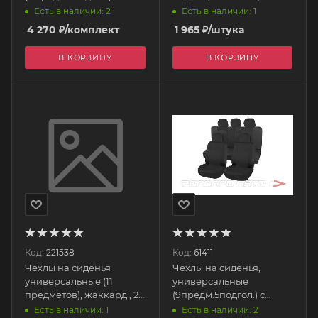
поролоном, полиэстер
торцев. клапанов,
Есть в наличии: 2
Есть в наличии: 1
"Protect Plus-1" черно/
задний ряд)
4 270
₽
/комплект
1 965
₽
/штука
серый S01301047
ТРАНСФОРМЕРЫ TRS-
SKYWAY
002 BK/D.GY AUTOPROFI
В КОРЗИНУ
В КОРЗИНУ
Код:
221538
Код:
61411
Чехлы на сиденья
Чехлы на сиденья,
универсальные (11
универсальные
предметов), жаккард , 2
(9предм.5подгол.) с
мм поролон, "ARROW",
поролоном, трикотаж
Есть в наличии: 1
Есть в наличии: 2