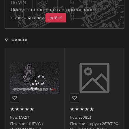
По VIN
Доступно только для авторизованных
пользователей
ВОЙТИ
ФИЛЬТР
Код:
173217
Код:
250853
Пыльник ШРУСа
Пыльник шруса 26*83*90
универсальный
BT-100 INTERPARTS