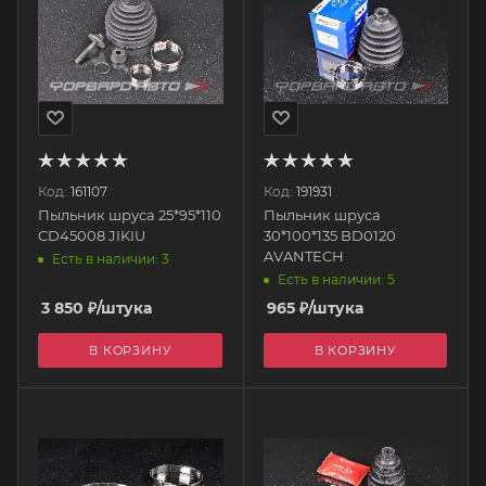
Код:
161107
Код:
191931
Пыльник шруса 25*95*110
Пыльник шруса
CD45008 JIKIU
30*100*135 BD0120
AVANTECH
Есть в наличии: 3
Есть в наличии: 5
3 850
₽
/штука
965
₽
/штука
В КОРЗИНУ
В КОРЗИНУ