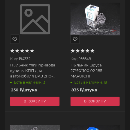
Код:
194332
Код:
166648
Пыльник тяги привода
Пыльник шруса
кулисы КПП для
27*90*100 02-185
автомобиля ВАЗ 2110-
MARUICHI
2190-1111 1111-1703200Р
Есть в наличии: 3
Есть в наличии: 18
БРТ
250
₽
/штука
835
₽
/штука
В КОРЗИНУ
В КОРЗИНУ