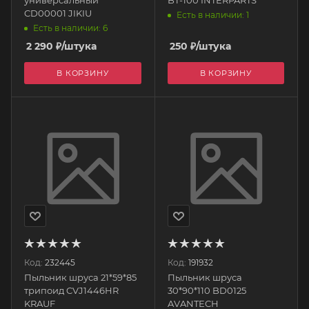
CD00001 JIKIU
Есть в наличии: 1
Есть в наличии: 6
2 290
₽
/штука
250
₽
/штука
В КОРЗИНУ
В КОРЗИНУ
Код:
232445
Код:
191932
Пыльник шруса 21*59*85
Пыльник шруса
трипоид CVJ1446HR
30*90*110 BD0125
KRAUF
AVANTECH