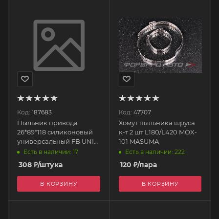
Код:
187683
Код:
47707
Пыльник привода
Хомут пыльника шруса
26*89*118 силиконовый
к-т 2 шт L180/L420 MOX-
универсальный FB UNI
101 MASUMA
110 C-1745 CARUM
Есть в наличии: 17
Есть в наличии: 222
308
₽
/штука
120
₽
/пара
В КОРЗИНУ
В КОРЗИНУ