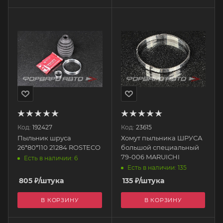
Код:
192427
Код:
23615
Пыльник шруса
Хомут пыльника ШРУСА
26*80*110 21284 ROSTECO
большой специальный
79-006 MARUICHI
Есть в наличии: 6
Есть в наличии: 135
805
₽
/штука
135
₽
/штука
В КОРЗИНУ
В КОРЗИНУ