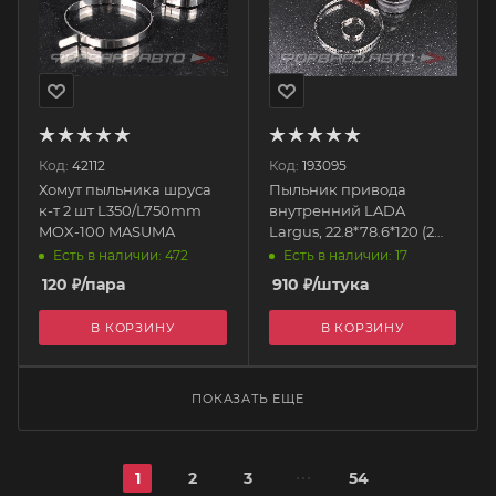
Код:
42112
Код:
193095
Хомут пыльника шруса
Пыльник привода
к-т 2 шт L350/L750mm
внутренний LADA
MOX-100 MASUMA
Largus, 22.8*78.6*120 (2
хом.+смазка) 20678
Есть в наличии: 472
Есть в наличии: 17
ROSTECO
120
₽
/пара
910
₽
/штука
В КОРЗИНУ
В КОРЗИНУ
ПОКАЗАТЬ ЕЩЕ
1
2
3
54