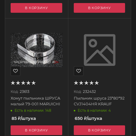
В КОРЗИНУ
В КОРЗИНУ
Код:
23613
Код:
232432
Хомут пыльника ШРУСА
Пыльник шруса 23*80*92
малый 79-001 MARUICHI
CVJ1404HR KRAUF
Есть в наличии: 148
Есть в наличии: 4
85
₽
/штука
650
₽
/штука
В КОРЗИНУ
В КОРЗИНУ