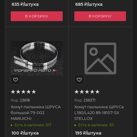
635
₽
/штука
685
₽
/штука
В КОРЗИНУ
В КОРЗИНУ
Код:
23618
Код:
236371
Хомут пыльника ШРУСА
Хомут пыльника ШРУСа
большой 79-002
L180/L420 89-18107-SX
MARUICHI
STELLOX
Есть в наличии: 107
Есть в наличии: 101
100
₽
/штука
195
₽
/штука