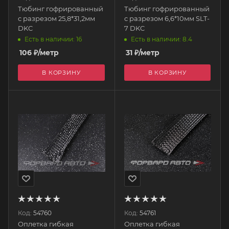
Тюбинг гофрированный
Тюбинг гофрированный
с разрезом 25,8*31,2мм
с разрезом 6,6*10мм SLT-
DKC
7 DKC
Есть в наличии: 16
Есть в наличии: 8.4
106
₽
/метр
31
₽
/метр
В КОРЗИНУ
В КОРЗИНУ
Код:
54760
Код:
54761
Оплетка гибкая
Оплетка гибкая