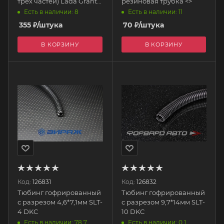
трех частей) Lada Granta,
резиновая трубка <>
Калина 2, Chevrolet Niva,
Есть в наличии: 8
Есть в наличии: 11
Datsun <>
355
₽
/штука
70
₽
/штука
В КОРЗИНУ
В КОРЗИНУ
Код:
126831
Код:
126832
Тюбинг гофрированный
Тюбинг гофрированный
с разрезом 4,6*7,1мм SLT-
с разрезом 9,7*14мм SLT-
4 DKC
10 DKC
Есть в наличии: 78.7
Есть в наличии: 0.1