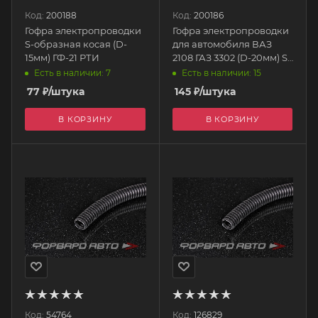
Код:
200188
Код:
200186
Гофра электропроводки
Гофра электропроводки
S-образная косая (D-
для автомобиля ВАЗ
15мм) ГФ-21 РТИ
2108 ГАЗ 3302 (D-20мм) S-
образная косая ГФ-19
Есть в наличии: 7
Есть в наличии: 15
РТИ
77
₽
/штука
145
₽
/штука
В КОРЗИНУ
В КОРЗИНУ
Код:
54764
Код:
126829