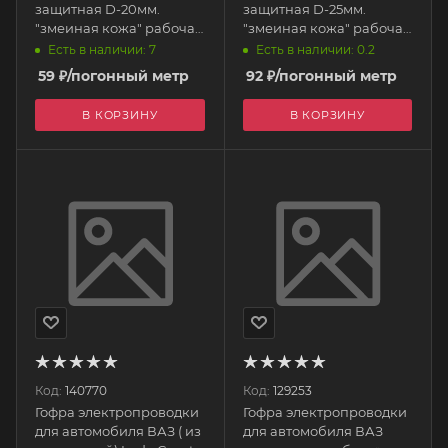
защитная D-20мм.
защитная D-25мм.
"змеиная кожа" рабочая
"змеиная кожа" рабочая
температура (-50°С-
температура (-50°С-
Есть в наличии: 7
Есть в наличии: 0.2
+160°С) CNYY
+160°С) CNYY
59
₽
/погонный метр
92
₽
/погонный метр
В КОРЗИНУ
В КОРЗИНУ
Код:
140770
Код:
129253
Гофра электропроводки
Гофра электропроводки
для автомобиля ВАЗ ( из
для автомобиля ВАЗ