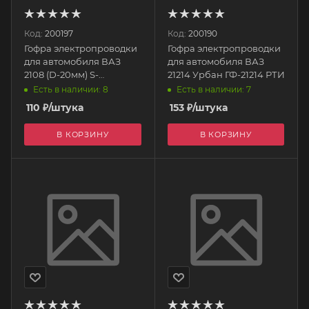
Код:
200197
Код:
200190
Гофра электропроводки
Гофра электропроводки
для автомобиля ВАЗ
для автомобиля ВАЗ
2108 (D-20мм) S-
21214 Урбан ГФ-21214 РТИ
образная косая задн.
Есть в наличии: 8
Есть в наличии: 7
дверь ГФ-9 РТИ
110
₽
/штука
153
₽
/штука
В КОРЗИНУ
В КОРЗИНУ