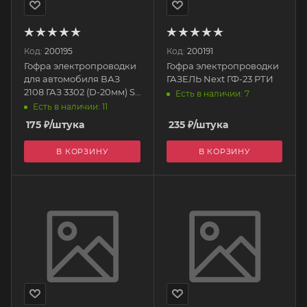
Код:
200195
Код:
200191
Гофра электропроводки
Гофра электропроводки
для автомобиля ВАЗ
ГАЗЕЛЬ Next ГФ-23 РТИ
2108 ГАЗ 3302 (D-20мм) S-
Есть в наличии: 7
образная перед. дверь.
Есть в наличии: 11
ГФ-4 РТИ
175
₽
/штука
235
₽
/штука
В КОРЗИНУ
В КОРЗИНУ