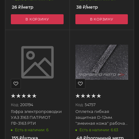
26
₽
/метр
38
₽
/метр
В КОРЗИНУ
В КОРЗИНУ
Код:
200194
Код:
54757
Гофра электропроводки
Оплетка гибкая
УАЗ 3163 ПАТРИОТ
защитная D-12мм.
ГФ-3163 РТИ
"змеиная кожа" рабочая
температура (-50°С-
Есть в наличии: 6
Есть в наличии: 6.63
+160°С) CNYY
155
₽
/штука
48
₽
/погонный метр