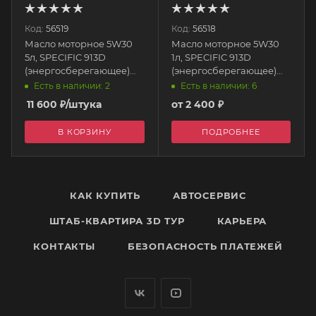
Код:
56519
Код:
56518
Масло моторное 5W30
Масло моторное 5W30
5л, SPECIFIC 913D
1л, SPECIFIC 913D
(энергосберегающее)
(энергосберегающее)
A5/B5 M2C 113205 MOTUL
A5/B5 M2C 113225 MOTUL
Есть в наличии: 2
Есть в наличии: 6
11 600
₽
/штука
от
2 400 ₽
В КОРЗИНУ
ПОДРОБНЕЕ
КАК КУПИТЬ
АВТОСЕРВИС
ШТАБ-КВАРТИРА 3D ТУР
КАРЬЕРА
КОНТАКТЫ
БЕЗОПАСНОСТЬ ПЛАТЕЖЕЙ