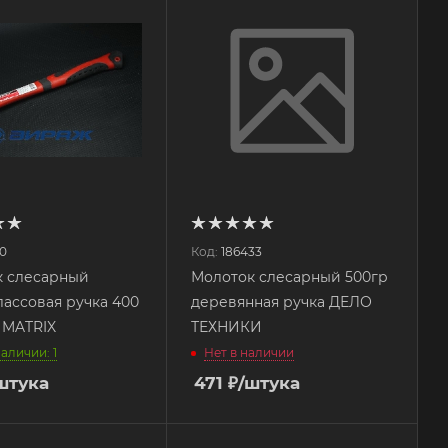
0
Код:
186433
к слесарный
Молоток слесарный 500гр
ассовая ручка 400
деревянная ручка ДЕЛО
2 MATRIX
ТЕХНИКИ
наличии: 1
Нет в наличии
штука
471
₽
/штука