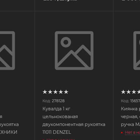
Код:
278128
Код:
1565
Кувалда 1 кг
Киянка 
я
цельнокованая
черная,
рукоятка
двукомпонентная рукоятка
руч
ТЕХНИКИ
11011 DENZEL
Нет в 