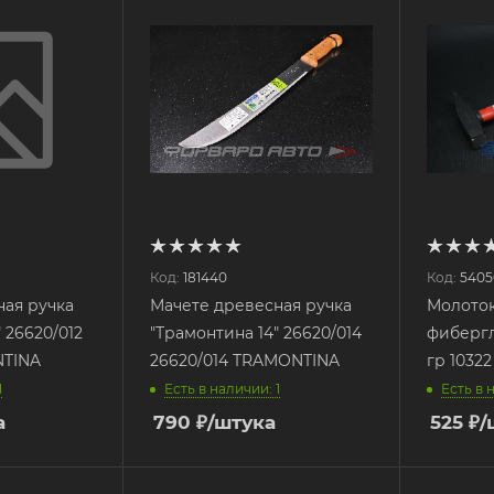
Код:
181440
Код:
5405
ная ручка
Мачете древесная ручка
Молото
 26620/012
"Трамонтина 14" 26620/014
фибергл
NTINA
26620/014 TRAMONTINA
гр 1032
1
Есть в наличии: 1
Есть в 
а
790
₽
/штука
525
₽
/