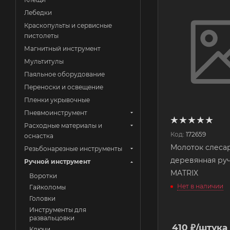
Лебедки
Краскопульты и сервисные
пистолеты
Магнитный инструмент
Мультитулы
Паяльное оборудование
Переноски и освещение
Пленки укрывочные
Пневмоинструмент
Расходные материалы и
Код:
172659
оснастка
Молоток слеса
Резьбонарезные инструменты
деревянная руч
Ручной инструмент
MATRIX
Воротки
Нет в наличии
Гайколомы
Головки
Инструменты для
развальцовки
410
₽
/штука
Ключи