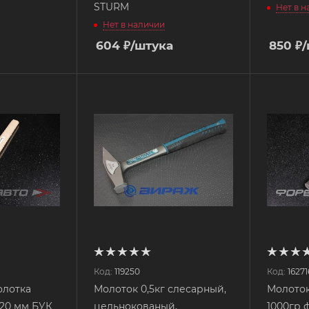
STURM
Нет в 
Нет в наличии
604
₽
/штука
850
₽
Код:
119250
Код:
16271
олотка
Молоток 0,5кг слесарный,
Молото
20 мм БУК
цельнокованый,
1000гр 