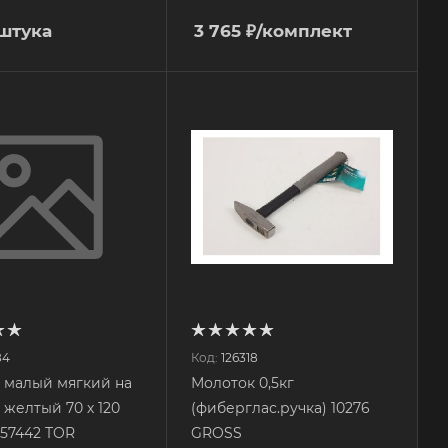
/штука
3 765
₽
/комплект
84
Код:
126318
 малый мягкий на
Молоток 0,5кг
 желтый 70 х 120
(фиберглас.ручка) 10276
57442 TOR
GROSS