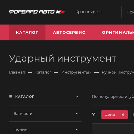
Красноярск
КАТАЛОГ
АВТОСЕРВИС
ОРИГИНАЛЬ
Ударный инструмент
—
—
—
Главная
Каталог
Инструменты
Ручной инстру
По популярности (у
КАТАЛОГ
Запчасти
Цена
Тюнинг