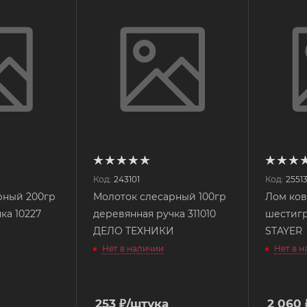
Код:
243101
Код:
2551
рный 200гр
Молоток слесарный 100гр
Лом ков
ка 10227
деревянная ручка 311010
шестигр
ДЕЛО ТЕХНИКИ
STAYER
Нет в наличии
Нет в 
253
₽
/штука
2 060