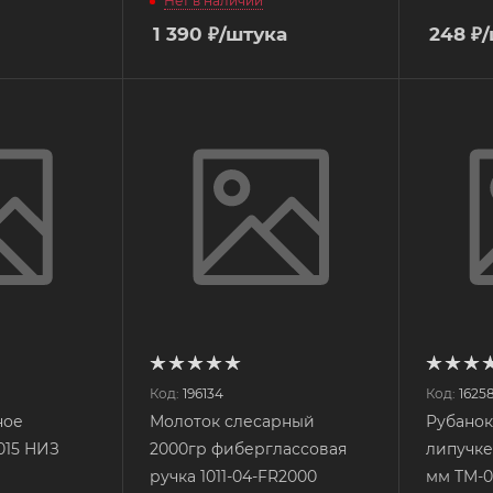
Нет в наличии
1 390
₽
/штука
248
₽
Код:
196134
Код:
1625
ное
Молоток слесарный
Рубанок
015 НИЗ
2000гр фиберглассовая
липучке
ручка 1011-04-FR2000
мм TM-0