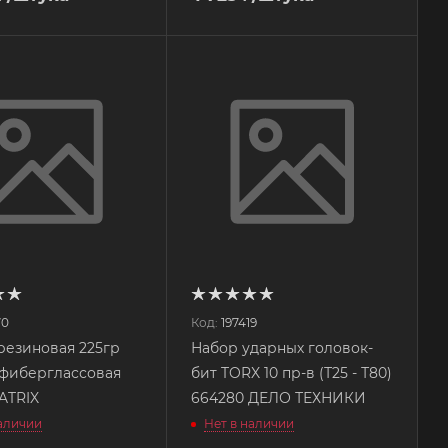
70
Код:
197419
резиновая 225гр
Набор ударных головок-
 фиберглассовая
бит TORX 10 пр-в (Т25 - Т80)
ка MATRIX
664280 ДЕЛО ТЕХНИКИ
наличии
Нет в наличии