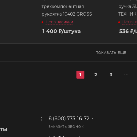
трехкомпонентная
ручка 3
рукоятка 10402 GROSS
ТЕХНИК
Нет в наличии
Нет в 
1 400
₽
/штука
536
₽
/
ПОКАЗАТЬ ЕЩЕ
1
2
3
8 (800) 775-16-72
ЗАКАЗАТЬ ЗВОНОК
КТЫ