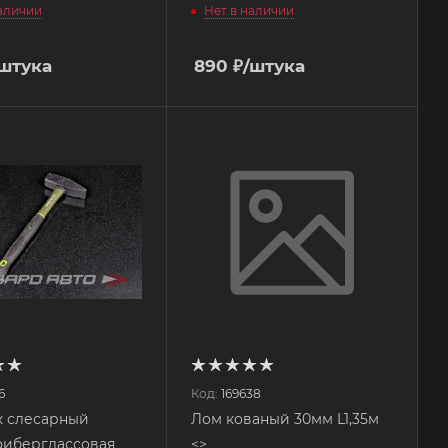
наличии
Нет в наличии
/штука
890
₽
/штука
6
Код:
169638
к слесарный
Лом кованый 30мм L1,35м
фиберглассовая
<>