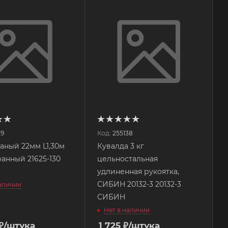
39
Код:
255138
аный 22мм L1,30м
Кувалда 3 кг
анный 21625-130
цельностальная
удлиненная рукоятка,
СИБИН 20132-3 20132-3
наличии
СИБИН
Нет в наличии
₽
/штука
1 725
₽
/штука