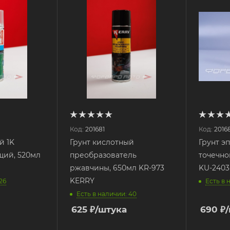
Код:
201681
Код:
2016
й 1K
Грунт кислотный
Грунт э
ий, 520мл
преобразователь
точечно
ржавчины, 650мл KR-973
KU-240
KERRY
26
Есть в 
Есть в наличии: 40
625
₽
/штука
690
₽