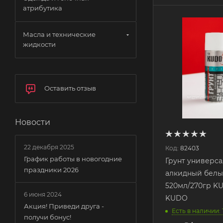
атрибутика
Масла и технические
жидкости
Оставить отзыв
Новости
22 декабря 2025
Код:
82403
График работы в новогодние
Грунт универс
праздники 2026
алкидный белы
520мл/270гр KU
6 июня 2024
KUDO
Акция! Приведи друга -
Есть в наличии: 
получи бонус!