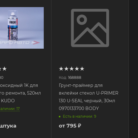
80
Код:
168888
поксидный 1K для
Грунт-праймер для
го ремонта, 520мл
вклейки стекол U-PRIMER
3 KUDO
130 U-SEAL черный, 30мл
0970133700 BODY
наличии: 17
Есть в наличии: 9
/штука
от
795 ₽