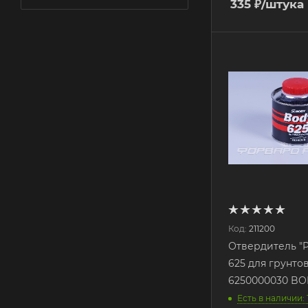
335
₽
/штука
Код:
211200
Отвердитель "
625 для грунто
6250000030 B
Есть в наличии: 