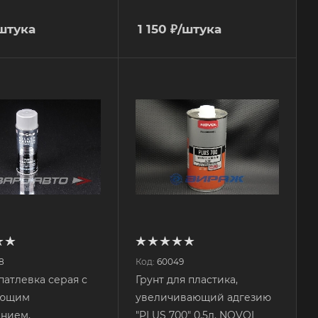
штука
1 150
₽
/штука
8
Код:
60049
патлевка серая с
Грунт для пластика,
ующим
увеличивающий адгезию
нием,
"PLUS 700" 0,5л. NOVOL