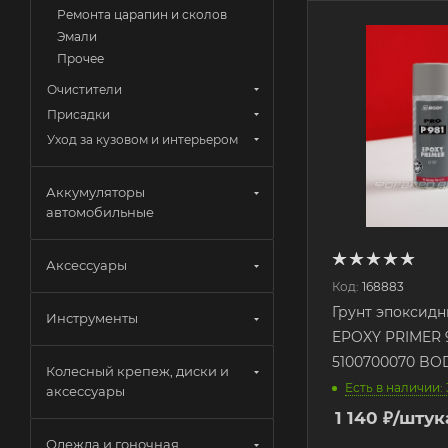
Ремонта царапин и сколов
Эмали
Прочее
Очистители
Присадки
Уход за кузовом и интерьером
Аккумуляторы
автомобильные
Аксессуары
Код:
168883
Грунт эпоксидн
Инструменты
EPOXY PRIMER 9
5100700070 BO
Колесный крепеж, диски и
Есть в наличии: 
аксессуары
1 140
₽
/штук
Одежда и гоночная