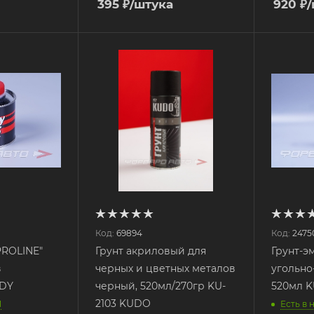
395
₽
/штука
920
₽
Код:
69894
Код:
2475
PROLINE"
Грунт акриловый для
Грунт-э
в
черных и цветных металов
угольно
ODY
черный, 520мл/270гр KU-
520мл K
2103 KUDO
1
Есть в 