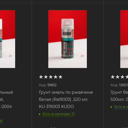
Код:
99612
Код:
13651
альный
Грунт-эмаль по ржавчине
Грунт б
й,
белая (Ral9003) ,520 мл.
500мл. 
-2004
KU-319003 KUDO
Есть в 
Есть в наличии: 21
15