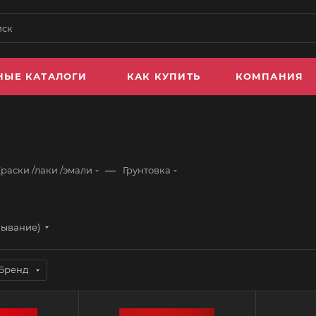
НЫЕ КАТАЛОГИ
КАК КУПИТЬ
КОМПАНИЯ
—
раски /лаки /эмали
Грунтовка
бывание)
Бренд