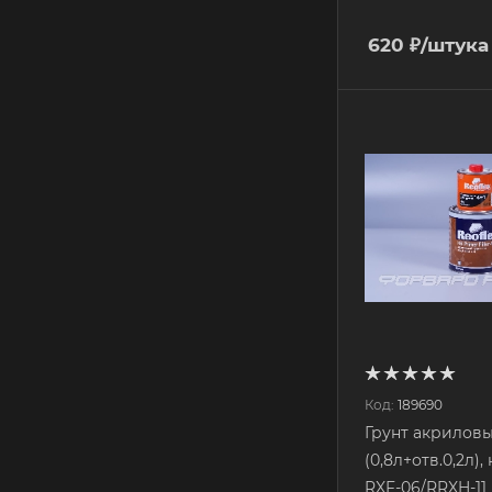
620
₽
/штука
Код:
189690
Грунт акриловы
(0,8л+отв.0,2л), красный
RXF-06/RRXH-11