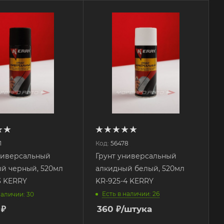
1
Код:
56478
ниверсальный
Грунт универсальный
й черный, 520мл
алкидный белый, 520мл
3 KERRY
KR-925-4 KERRY
Есть в наличии: 26
наличии: 30
 ₽
360
₽
/штука