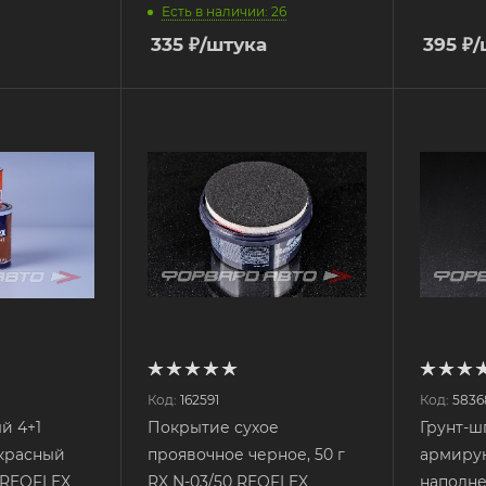
Есть в наличии: 26
335
₽
/штука
395
₽
/
Код:
162591
Код:
5836
й 4+1
Покрытие сухое
Грунт-ш
проявочное черное, 50 г
армир
 REOFLEX
RX N-03/50 REOFLEX
наполне