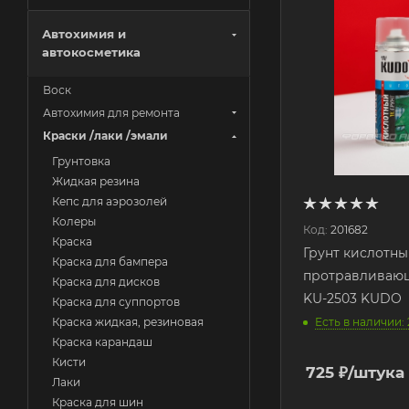
Автохимия и
автокосметика
Воск
Автохимия для ремонта
Краски /лаки /эмали
Грунтовка
Жидкая резина
Кепс для аэрозолей
Колеры
Код:
201682
Краска
Грунт кислотны
Краска для бампера
протравливающ
Краска для дисков
KU-2503 KUDO
Краска для суппортов
Есть в наличии: 
Краска жидкая, резиновая
Краска карандаш
Кисти
725
₽
/штука
Лаки
Краска для шин