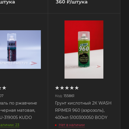
/штука
360
₽
/штука
07
Код:
155861
маль по ржавчине
Грунт кислотный 2К WASH
-черная матовая,
RPIMER 960 (аэрозоль),
U-319005 KUDO
400мл 5100300050 BODY
наличии: 23
Нет в наличии