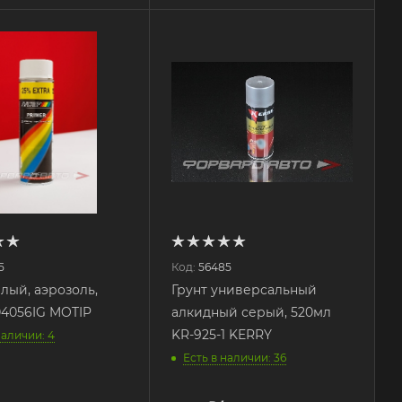
5
Код:
56485
елый, аэрозоль,
Грунт универсальный
04056IG MOTIP
алкидный серый, 520мл
KR-925-1 KERRY
наличии: 4
Есть в наличии: 36