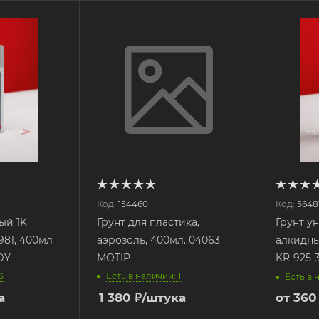
Код:
154460
Код:
5648
ый 1K
Грунт для пластика,
Грунт у
81, 400мл
аэрозоль, 400мл. 04063
алкидны
DY
MOTIP
KR-925-
3
Есть в наличии: 1
Есть в 
а
1 380
₽
/штука
от
360