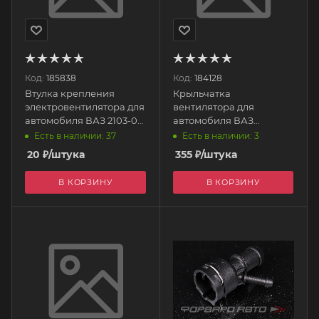
Код:
185838
Код:
184128
Втулка крепления
Крыльчатка
электровентилятора для
вентилятора для
автомобиля ВАЗ 2103-07-
автомобиля ВАЗ
ГАЗ, резина(348) 2103-
2109,10,70 (8- лопостей)
Есть в наличии: 37
Есть в наличии: 3
1308030 Автолайн
ПЛАСТИК
20
₽
/штука
355
₽
/штука
В КОРЗИНУ
В КОРЗИНУ