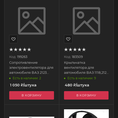
Код:
199263
Код:
183509
Сопротивление
Крыльчатка
электровентилятора для
вентилятора для
автомобиля ВАЗ 2123
автомобиля ВАЗ 1118,2123
(РЕЗИСТОР)
(6- лопостей) 2123-
Есть в наличии: 2
Есть в наличии: 9
21230130050000 Тольятти
1300025-01 ПЛАСТИК
1 050
₽
/штука
480
₽
/штука
В КОРЗИНУ
В КОРЗИНУ