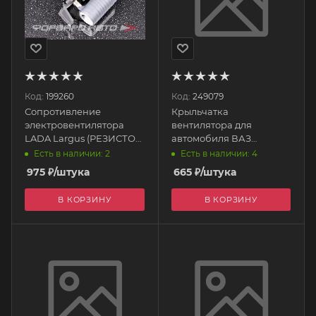
Код:
199260
Код:
249079
Сопротивление
Крыльчатка
электровентилятора
вентилятора для
LADA Largus (РЕЗИСТОР)
автомобиля ВАЗ
LFR 0966 LUZAR
1118,2192,2170 (10-
Есть в наличии: 2
Есть в наличии: 4
лопастей) 11183-1308010-
975
₽
/штука
665
₽
/штука
63 ПЛАСТИК
В КОРЗИНУ
В КОРЗИНУ