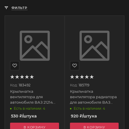
ФИЛЬТР
Код:
183492
Код:
185719
Крыльчатка
Крыльчатка
вентилятора для
вентилятора радиатора
автомобиля ВАЗ 21214
для автомобиля ВАЗ
(12- лопостей) 21214-
2190, 2192, DATSUN
Есть в наличии: 4
Есть в наличии: 4
1309016 ПЛАСТИК
(кондиционера) 2192-
530
₽
/штука
920
₽
/штука
1308010-63 АвтоВАЗ
В КОРЗИНУ
В КОРЗИНУ