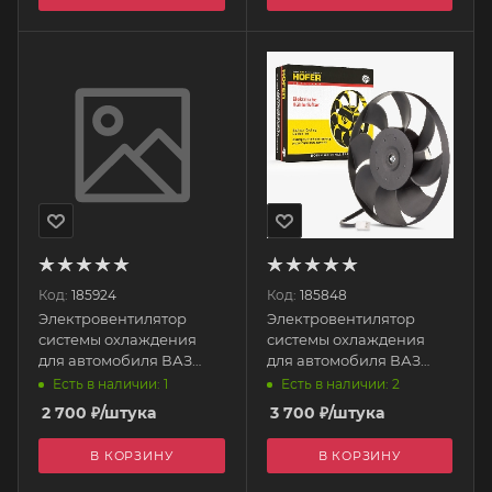
Код:
185924
Код:
185848
Электровентилятор
Электровентилятор
системы охлаждения
системы охлаждения
для автомобиля ВАЗ
для автомобиля ВАЗ
2103-09 70.3730 ПРАМО
21214 HF 626 403 HOFER
Есть в наличии: 1
Есть в наличии: 2
2 700
₽
/штука
3 700
₽
/штука
В КОРЗИНУ
В КОРЗИНУ