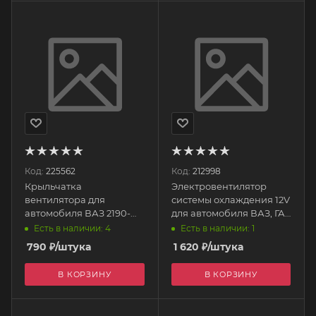
Код:
225562
Код:
212998
Крыльчатка
Электровентилятор
вентилятора для
системы охлаждения 12V
автомобиля ВАЗ 2190-
для автомобиля ВАЗ, ГАЗ
2192-2195, (7- лопастей)
универсальный С
Есть в наличии: 4
Есть в наличии: 1
2190-1308010 ПЛАСТИК
диффузором
790
₽
/штука
1 620
₽
/штука
В КОРЗИНУ
В КОРЗИНУ