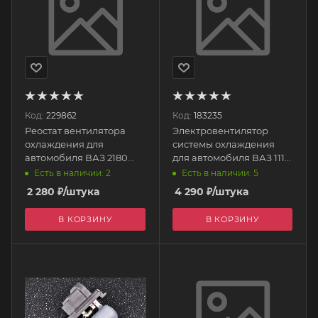
Код:
229862
Код:
183235
Реостат вентилятора
Электровентилятор
охлаждения для
системы охлаждения
автомобиля ВАЗ 2180
для автомобиля ВАЗ 1118
VESTA, X-ray, LOGAN,
в сборе с кожухом (без
Есть в наличии: 2
Есть в наличии: 5
Daster
резистора) "ВЕНТО"
2 280
₽
/штука
4 290
₽
/штука
11180-1300025-11 АвтоВАЗ
В КОРЗИНУ
В КОРЗИНУ