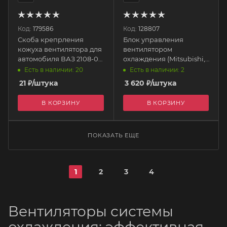
Код:
179586
Код:
128807
Скоба крепрления
Блок управления
кожуха вентилятора для
вентилятором
автомобиля ВАЗ 2108-09
охлаждения (Mitsubishi,
21080-1302082 РЗИ
Nissan, Mazda)
Есть в наличии: 20
Есть в наличии: 2
QF25A00068 QUATTRO
21
₽
/штука
3 620
₽
/штука
FRENI
В КОРЗИНУ
В КОРЗИНУ
ПОКАЗАТЬ ЕЩЕ
1
2
3
4
Вентиляторы системы