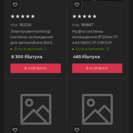
Код:
183236
Код:
189887
Электровентилятор
Муфта системы
системы охлаждения
охлаждения 8*20мм 111
для автомобиля ВАЗ
445 0600 JP GROUP
21214 в сборе с кожухом
Есть в наличии: 2
Есть в наличии: 12
21214-1300024-41
8 300
₽
/штука
465
₽
/штука
АвтоВАЗ
В КОРЗИНУ
В КОРЗИНУ