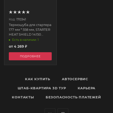
Код:
170341
Термошуба для стартера
177 мм * 558 мм, STARTER
HEAT SHIELD 14150
THERMO-TEC
Есть в наличии: 1
от
4 269 ₽
ПОДРОБНЕЕ
КАК КУПИТЬ
АВТОСЕРВИС
ШТАБ-КВАРТИРА 3D ТУР
КАРЬЕРА
КОНТАКТЫ
БЕЗОПАСНОСТЬ ПЛАТЕЖЕЙ