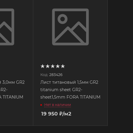
Код:
283426
й 3,0мм GR2
Лист титановый 1,5мм GR2
GR2-
titanium sheet GR2-
 TITANIUM
sheet1,5mm FORA TITANIUM
Нет в наличии
19 950
₽
/м2