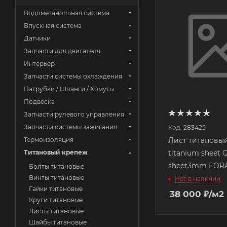
Водометанольная система
Впускная система
Датчики
Запчасти для двигателя
Интерьер
Запчасти системы охлаждения
Патрубки / Шланги / Хомуты
Подвеска
Запчасти рулевого управления
Запчасти системы зажигания
Код:
283425
Лист титановы
Термоизоляция
titanium sheet 
Титановый крепеж
sheet3mm FORA
Болты титановые
Винты титановые
Нет в наличии
Гайки титановые
38 000
₽
/м2
Круги титановые
Листы титановые
Шайбы титановые