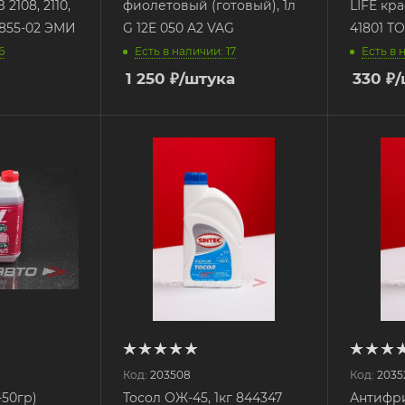
2108, 2110,
фиолетовый (готовый), 1л
LIFE кра
3855-02 ЭМИ
G 12E 050 A2 VAG
41801 T
6
Есть в наличии: 17
Есть в 
1 250
₽
/штука
330
₽
/
Код:
203508
Код:
2035
-50гр)
Тосол ОЖ-45, 1кг 844347
Антифри