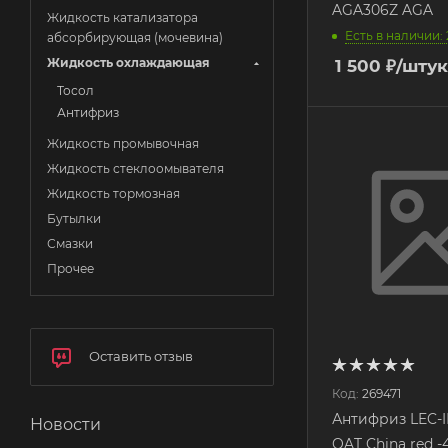
AGA306Z AGA
Жидкость катализатора
Есть в наличии: 
абсорбирующая (мочевина)
Жидкость охлаждающая
1 500
₽
/штук
Тосол
Антифриз
Жидкость промывочная
Жидкость стеклоомывателя
Жидкость тормозная
Бутылки
Смазки
Прочее
Оставить отзыв
Код:
269471
Антифриз LEC-I
Новости
OAT China red -4