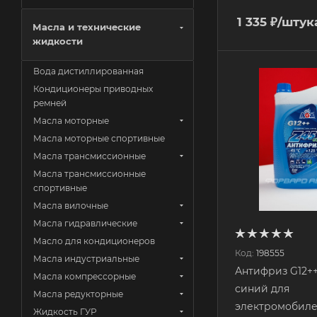
1 335
₽
/штук
Масла и технические
жидкости
Вода дистиллированная
Кондиционеры приводных
ремней
Масла моторные
Масла моторные спортивные
Масла трансмиссионные
Масла трансмиссионные
спортивные
Масла вилочные
Масла гидравлические
Масло для кондиционеров
Код:
198555
Масла индустриальные
Антифриз G12++
Масла компрессорные
синий для
Масла редукторные
электромобилей
Жидкость ГУР