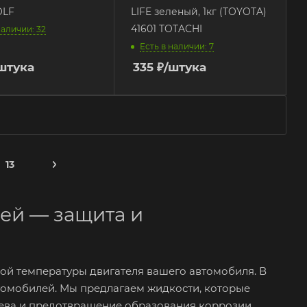
OLF
LIFE зеленый, 1кг (TOYOTA)
41601 TOTACHI
наличии: 32
Есть в наличии: 7
штука
335
₽
/штука
13
ей — защита и
й температуры двигателя вашего автомобиля. В
томобилей. Мы предлагаем жидкости, которые
рева и предотвращение образования коррозии.