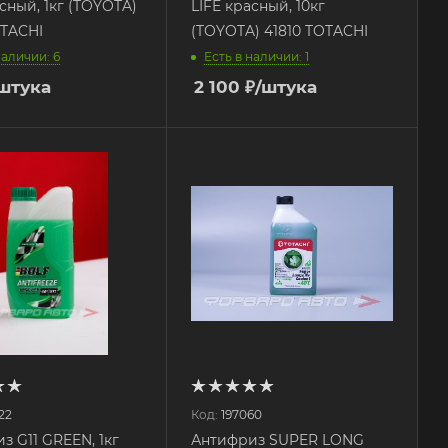
сный, 1кг (TOYOTA)
LIFE красный, 10кг
OTACHI
(TOYOTA) 41810 TOTACHI
наличии: 6
Есть в наличии: 1
штука
2 100
₽
/штука
22
Код:
197060
з G11 GREEN, 1кг
Антифриз SUPER LONG