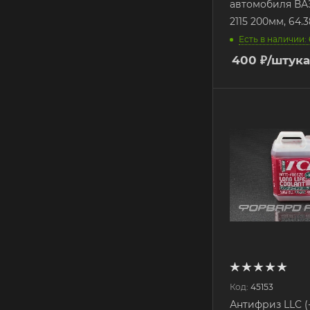
автомобиля ВАЗ 
2115 200мм, 64.
Есть в наличии: 
400
₽
/штука
Код:
45153
Антифриз LLC (