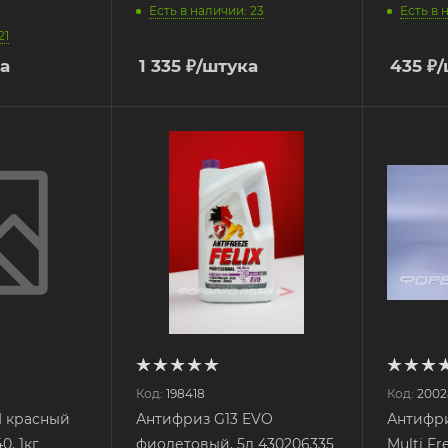
Есть в наличии: 23
Есть в 
21
а
1 335
₽
/штука
435
₽
/
Код:
198418
Код:
2002
I красный
Антифриз G13 EVO
Антифр
0, 1кг
фиолетовый, 5л 430206335
Multi Fr