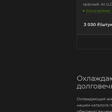
красный, 4л LLC
Есть в наличии: 
3 030
₽
/шту
Охлаждаю
долговеч
Охлаждающая жид
нашем каталоге 
обеспечат вашему