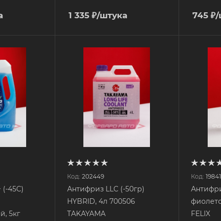
а
1 335
₽
/штука
745
₽
/
Код:
202449
Код:
1984
 (-45C)
Антифриз LLC (-50гр)
Антифри
HYBRID, 4л 700506
фиолето
, 5кг
TAKAYAMA
FELIX