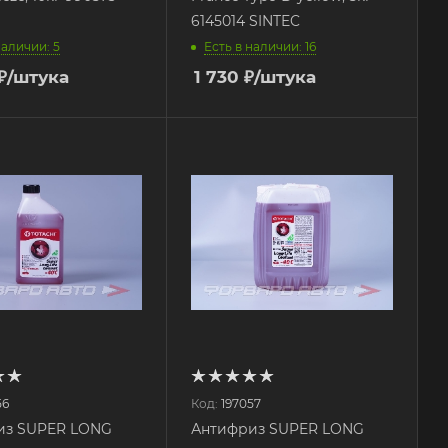
6145014 SINTEC
наличии: 5
Есть в наличии: 16
₽
/штука
1 730
₽
/штука
56
Код:
197057
из SUPER LONG
Антифриз SUPER LONG