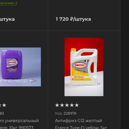
наличии: 2
штука
1 720
₽
/штука
83
Код:
228978
из универсальный
Антифриз G12 желтый
eeze, 10кг 990573
France Type-D yellow, 5кг