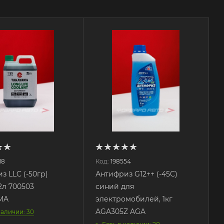
18
Код:
198554
з LLC (-50гр)
Антифриз G12++ (-45C)
2л 700503
синий для
MA
электромобилей, 1кг
AGA305Z AGA
наличии: 30