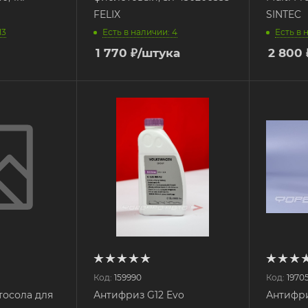
FELIX
SINTEC
13
Есть в наличии: 4
Есть в 
1 770
₽
/штука
2 800
Код:
159990
Код:
1970
тосола для
Антифриз G12 Evo
Антифр