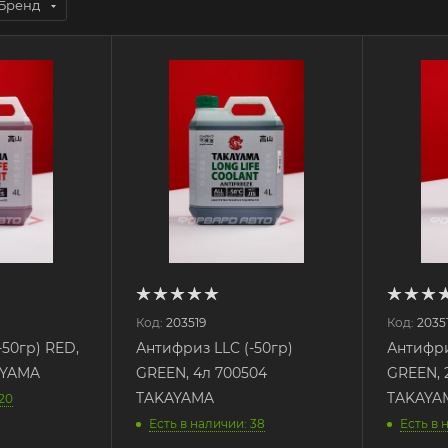
Бренд
Код:
203519
Код:
2035
-50гр) RED,
Антифриз LLC (-50гр)
Антифри
AYAMA
GREEN, 4л 700504
GREEN, 
TAKAYAMA
TAKAYA
 20
Есть в наличии: 38
Есть в 