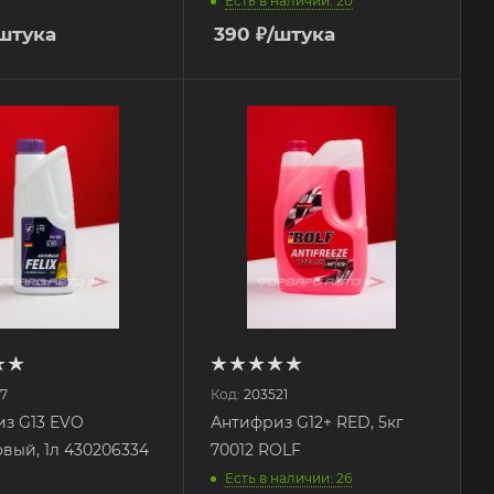
Есть в наличии: 20
штука
390
₽
/штука
17
Код:
203521
з G13 EVO
Антифриз G12+ RED, 5кг
вый, 1л 430206334
70012 ROLF
Есть в наличии: 26