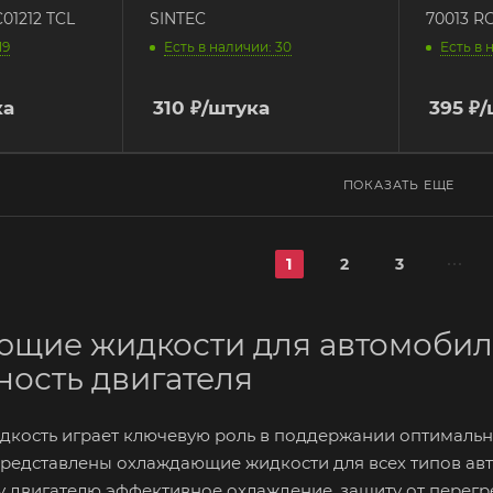
01212 TCL
SINTEC
70013 R
19
Есть в наличии: 30
Есть в 
ка
310
₽
/штука
395
₽
/
ПОКАЗАТЬ ЕЩЕ
1
2
3
щие жидкости для автомобил
ность двигателя
кость играет ключевую роль в поддержании оптимально
представлены охлаждающие жидкости для всех типов ав
 двигателю эффективное охлаждение, защиту от перег