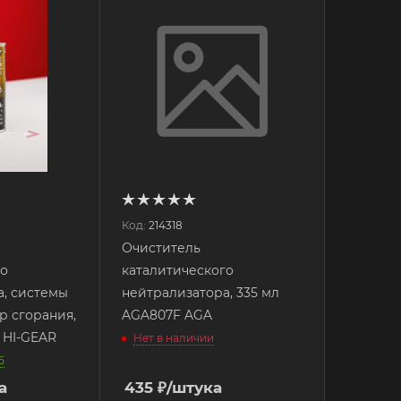
Код:
214318
Очиститель
го
каталитического
а, системы
нейтрализатора, 335 мл
р сгорания,
AGA807F AGA
 HI-GEAR
Нет в наличии
5
а
435
₽
/штука