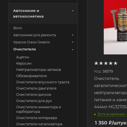
Автохимия и
автокосметика
Воск
Автохимия для ремонта
Краски /лаки /эмали
Очистители
Ацетон
Керосин
Нейтрализаторы запахов
Код:
58379
Обезжириватели
Очиститель
Очистители впускного тракта
каталитическо
Очистители двигателя
нейтрализатор
Очистители дисков
питания и каме
Очистители для рук
444мл HG3270S
Очистители инжектора и
карбюратора
Есть в наличии: 
Очистители интерьера
1 350
₽
/штук
Очистители катализатора