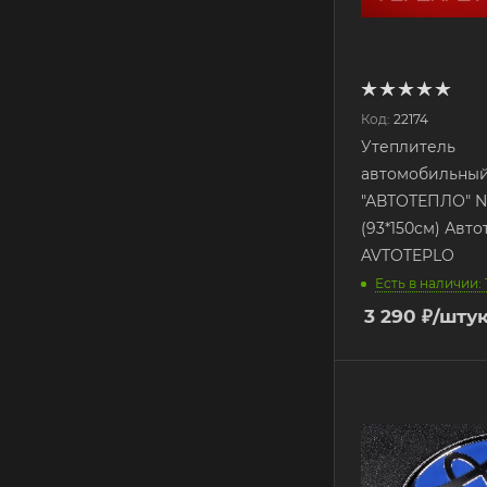
Код:
22174
Утеплитель
автомобильны
"АВТОТЕПЛО" 
(93*150см) Авт
AVTOTEPLO
Есть в наличии: 1
3 290
₽
/шту