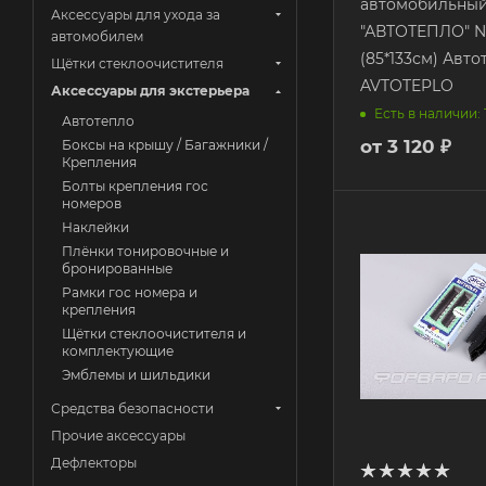
автомобильны
Аксессуары для ухода за
"АВТОТЕПЛО" 
автомобилем
(85*133см) Авт
Щётки стеклоочистителя
AVTOTEPLO
Аксессуары для экстерьера
Есть в наличии: 
Автотепло
от
3 120 ₽
Боксы на крышу / Багажники /
Крепления
Болты крепления гос
номеров
Наклейки
Плёнки тонировочные и
бронированные
Рамки гос номера и
крепления
Щётки стеклоочистителя и
комплектующие
Эмблемы и шильдики
Средства безопасности
Прочие аксессуары
Дефлекторы