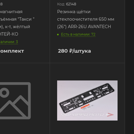
28
Код:
62148
магнитная
Резинка щётки
ъёмная "Такси "
стеклоочистителя 650 мм
), к-т, жёлтый
(26") ARR-26U AVANTECH
НТЕЙ-КО
Есть в наличии: 72
наличии: 3
комплект
280
₽
/штука