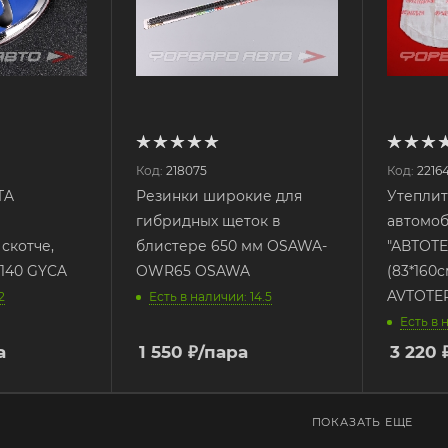
Код:
218075
Код:
2216
TA
Резинки широкие для
Утеплит
гибридных щеток в
автомо
скотче,
блистере 650 мм OSAWA-
"АВТОТ
o140 GYCA
OWR65 OSAWA
(83*160
AVTOTE
2
Есть в наличии: 14.5
Есть в 
а
1 550
₽
/пара
3 220
ПОКАЗАТЬ ЕЩЕ