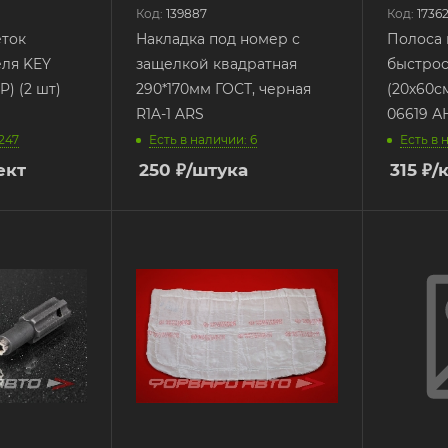
Код:
139887
Код:
1736
еток
Накладка под номер с
Полоса 
еля KEY
защелкой квадратная
быстрос
) (2 шт)
290*170мм ГОСТ, черная
(20х60см
R1A-1 ARS
06619 А
247
Есть в наличии: 6
Есть в 
ект
250
₽
/штука
315
₽
/