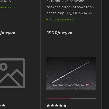
(силикон) RCS
антиблик на зеркало
заднего вида (отражатель
наличии: 55
света фар) 17_00135394 <>
Есть в наличии: 1
₽
/штука
155
₽
/штука