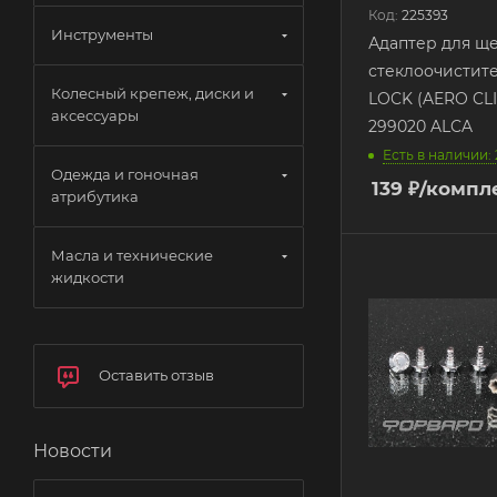
Код:
225393
Инструменты
Адаптер для щ
стеклоочистит
Колесный крепеж, диски и
LOCK (AERO CLIP
аксессуары
299020 ALCA
Есть в наличии: 
Одежда и гоночная
139
₽
/компл
атрибутика
Масла и технические
жидкости
Оставить отзыв
Новости