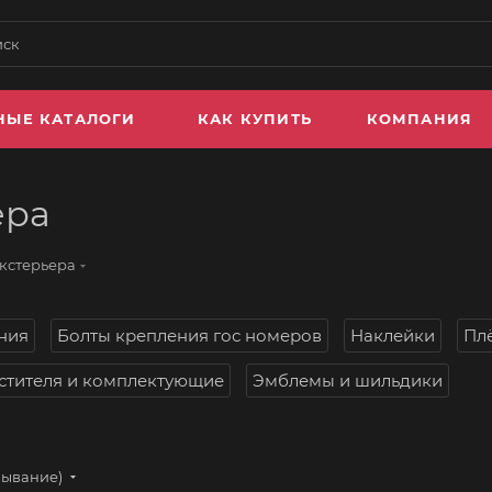
НЫЕ КАТАЛОГИ
КАК КУПИТЬ
КОМПАНИЯ
ера
экстерьера
ния
Болты крепления гос номеров
Наклейки
Пл
стителя и комплектующие
Эмблемы и шильдики
бывание)