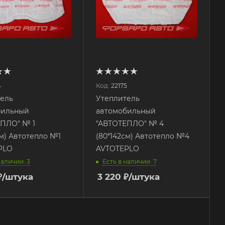
4
Код:
22175
ель
Утеплитель
бильный
автомобильный
ЕПЛО" № 1
"АВТОТЕПЛО" № 4
см) Автотепло №1
(80*142см) Автотепло №4
PLO
AVTOTEPLO
наличии: 3
Есть в наличии: 7
₽
/штука
3 220
₽
/штука