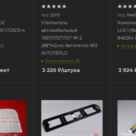
Код:
22172
Код:
1946
ГОС
Утеплитель
Комплек
10 C121610-4
автомобильный
LUX 1 (
"АВТОТЕПЛО" № 2
846264 
(88*142см) Автотепло №2
29
Есть в 
AVTOTEPLO
Есть в наличии: 18
ект
3 220
₽
/штука
3 924