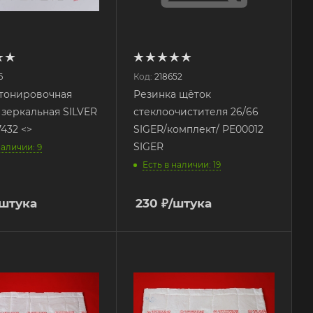
6
Код:
218652
тонировочная
Резинка щёток
 зеркальная SILVER
стеклоочистителя 26/66
7432 <>
SIGER/комплект/ PE00012
SIGER
наличии: 9
Есть в наличии: 19
/штука
230
₽
/штука