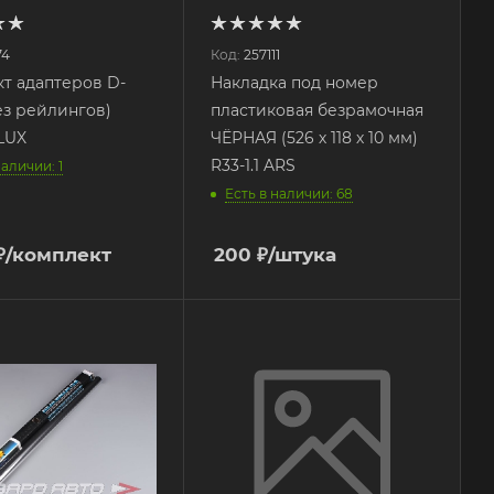
74
Код:
257111
т адаптеров D-
Накладка под номер
без рейлингов)
пластиковая безрамочная
LUX
ЧЁРНАЯ (526 х 118 х 10 мм)
R33-1.1 ARS
наличии: 1
Есть в наличии: 68
₽
/комплект
200
₽
/штука