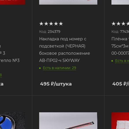
Код:
234379
Код:
7743
Накладка под номер с
Плёнка 
й
подсветкой (ЧЕРНАЯ)
75см*3м
№ 3
боковое расположение
00-0001
отепло №3
АВ-ПР02-ч SKYWAY
Есть в 
Есть в наличии: 29
1
ка
495
₽
/штука
405
₽