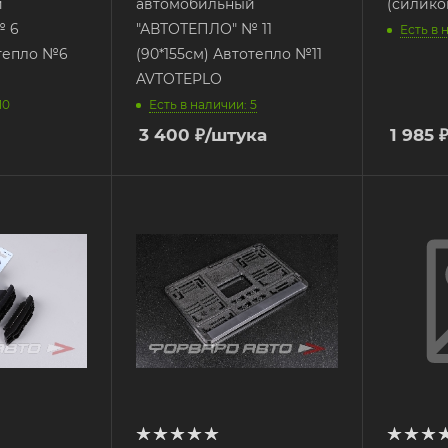
й
автомобильный
№ 6
"АВТОТЕПЛО" № 11
Есть в 
отепло №6
(90*155см) Автотепло №11
AVTOTEPLO
Есть в наличии: 5
10
3 400
₽
/штука
1 985