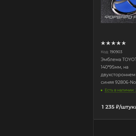
Код:
190903
Эмблема TOYO
140*95мм, на
двухстороннем 
синяя 92806-N
Есть в наличии: 
1 235
₽
/штук