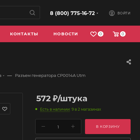
8 (800) 775-16-72
ВОЙТИ
КОНТАКТЫ
НОВОСТИ
0
0
—
а
Разъем генератора CP0014A Utm
572
₽
/штука
Есть в наличии
: 9
в 2 магазинах
В КОРЗИНУ