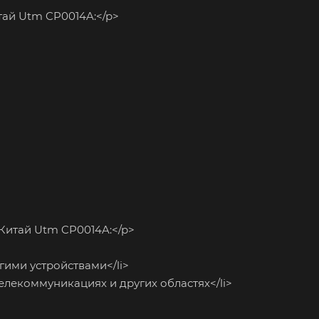
ай Utm CP0014A:</p>
итай Utm CP0014A:</p>
гими устройствами</li>
лекоммуникациях и других областях</li>