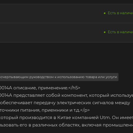
Есть в наличи
Есть в наличи
 исчерпывающим руководством к использованию товара или услуги.
014A описание, применение.</h5>
14A представляет собой компонент, который используе
 обеспечивает передачу электрических сигналов между
точники питания, приемники и т.д.</p>
который производится в Китае компанией Utm. Он имее
льзовать его в различных областях, включая промышленн