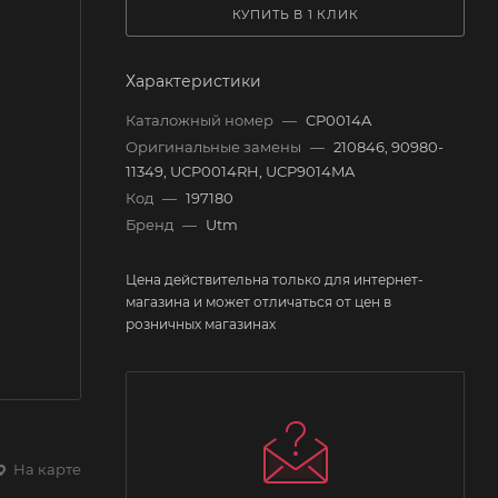
КУПИТЬ В 1 КЛИК
Характеристики
Каталожный номер
—
CP0014A
Оригинальные замены
—
210846, 90980-
11349, UCP0014RH, UCP9014MA
Код
—
197180
Бренд
—
Utm
Цена действительна только для интернет-
магазина и может отличаться от цен в
розничных магазинах
На карте