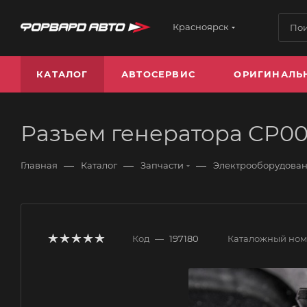
Красноярск
КАТАЛОГ
АВТОСЕРВИС
ОРИГИНАЛЬ
Разъем генератора CP0
—
—
—
Главная
Каталог
Запчасти
Электрооборудова
Код
—
197180
Каталожный но