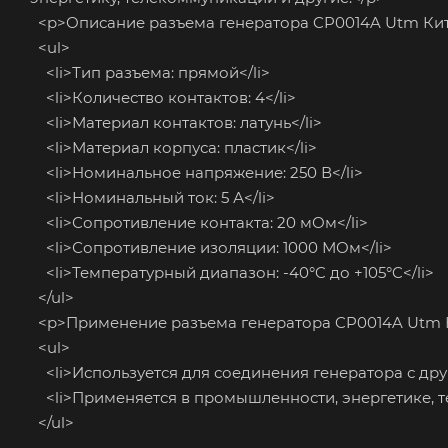
<p>Описание разъема генератора CP0014A Utm Кит
<ul>
<li>Тип разъема: прямой</li>
<li>Количество контактов: 4</li>
<li>Материал контактов: латунь</li>
<li>Материал корпуса: пластик</li>
<li>Номинальное напряжение: 250 В</li>
<li>Номинальный ток: 5 А</li>
<li>Сопротивление контакта: 20 мОм</li>
<li>Сопротивление изоляции: 1000 МОм</li>
<li>Температурный диапазон: -40°C до +105°C</li>
</ul>
<p>Применение разъема генератора CP0014A Utm К
<ul>
<li>Используется для соединения генератора с дру
<li>Применяется в промышленности, энергетике, те
</ul>