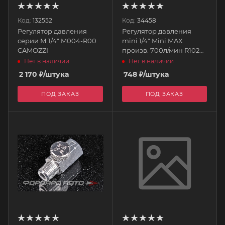
Код:
132552
Код:
34458
Регулятор давления
Регулятор давления
серии М 1/4" M004-R00
mini 1/4" Mini MAX
CAMOZZI
произв. 700л/мин R102G
THB
Нет в наличии
Нет в наличии
2 170
₽
/штука
748
₽
/штука
ПОД ЗАКАЗ
ПОД ЗАКАЗ