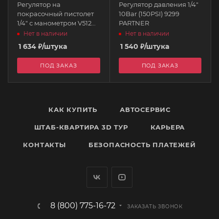
Регулятор на
Регулятор давления 1/4"
покрасочный пистолет
10Bar (150PSI) 9299
1/4" с манометром V512
PARTNER
THB
Нет в наличии
Нет в наличии
1 634
₽
/штука
1 540
₽
/штука
ПОД ЗАКАЗ
ПОД ЗАКАЗ
КАК КУПИТЬ
АВТОСЕРВИС
ШТАБ-КВАРТИРА 3D ТУР
КАРЬЕРА
КОНТАКТЫ
БЕЗОПАСНОСТЬ ПЛАТЕЖЕЙ
8 (800) 775-16-72
ЗАКАЗАТЬ ЗВОНОК