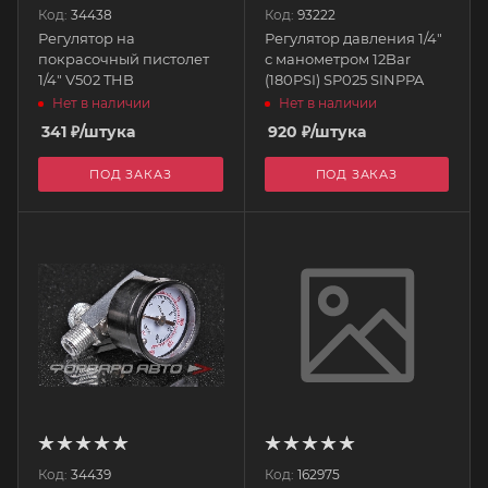
Код:
34438
Код:
93222
Регулятор на
Регулятор давления 1/4"
покрасочный пистолет
с манометром 12Bar
1/4" V502 THB
(180PSI) SP025 SINPPA
Нет в наличии
Нет в наличии
341
₽
/штука
920
₽
/штука
ПОД ЗАКАЗ
ПОД ЗАКАЗ
Код:
34439
Код:
162975