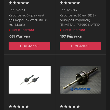
Код:
52970
Код:
126296
Хвостовик 6-гранный
Хвостовик 30мм, SDS-
для коронок от 30 до 83
plus (для коронок)
мм, Matrix
"BIMETAL" 72490 MATRIX
Нет в наличии
Нет в наличии
631
₽
/штука
167
₽
/штука
ПОД ЗАКАЗ
ПОД ЗАКАЗ