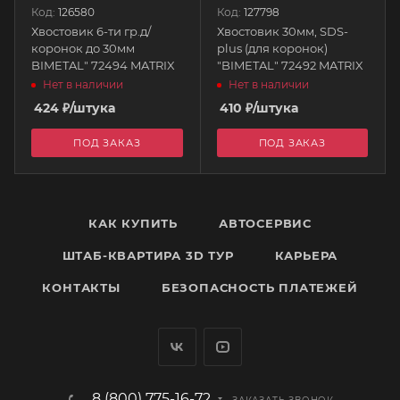
Код:
126580
Код:
127798
Хвостовик 6-ти гр.д/
Хвостовик 30мм, SDS-
коронок до 30мм
plus (для коронок)
BIMETAL" 72494 MATRIX
"BIMETAL" 72492 MATRIX
Нет в наличии
Нет в наличии
424
₽
/штука
410
₽
/штука
ПОД ЗАКАЗ
ПОД ЗАКАЗ
КАК КУПИТЬ
АВТОСЕРВИС
ШТАБ-КВАРТИРА 3D ТУР
КАРЬЕРА
КОНТАКТЫ
БЕЗОПАСНОСТЬ ПЛАТЕЖЕЙ
8 (800) 775-16-72