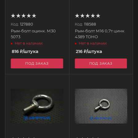
Код:
127880
Код:
118588
Рым-болт оцинк. М30
Рым-болт М16 0,7т цинк
5073
4389 TOHO
Нет в наличии
Нет в наличии
816
₽
/штука
216
₽
/штука
ПОД ЗАКАЗ
ПОД ЗАКАЗ