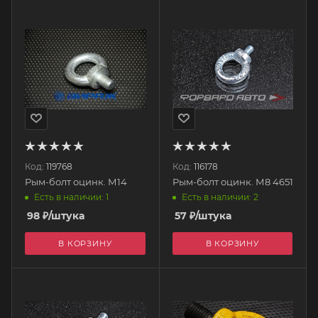
Код:
119768
Код:
116178
Рым-болт оцинк. М14
Рым-болт оцинк. М8 4651
Есть в наличии: 1
Есть в наличии: 2
98
₽
/штука
57
₽
/штука
В КОРЗИНУ
В КОРЗИНУ