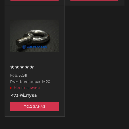
Код:
32311
Рым-болт нерж. М20
Нет в наличии
473
₽
/штука
ПОД ЗАКАЗ