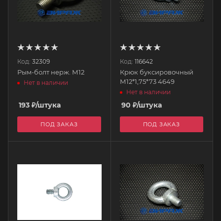
Код:
32309
Код:
116642
Рым-болт нерж. М12
Крюк буксировочный
М12*1,75*73 4649
Нет в наличии
Нет в наличии
193
₽
/штука
90
₽
/штука
ПОД ЗАКАЗ
ПОД ЗАКАЗ