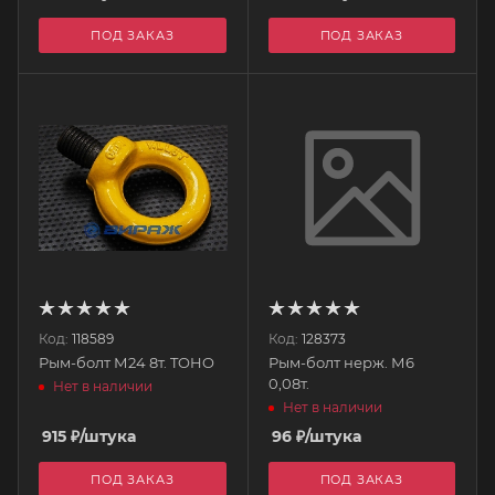
ПОД ЗАКАЗ
ПОД ЗАКАЗ
Код:
118589
Код:
128373
Рым-болт М24 8т. TOHO
Рым-болт нерж. М6
0,08т.
Нет в наличии
Нет в наличии
915
₽
/штука
96
₽
/штука
ПОД ЗАКАЗ
ПОД ЗАКАЗ