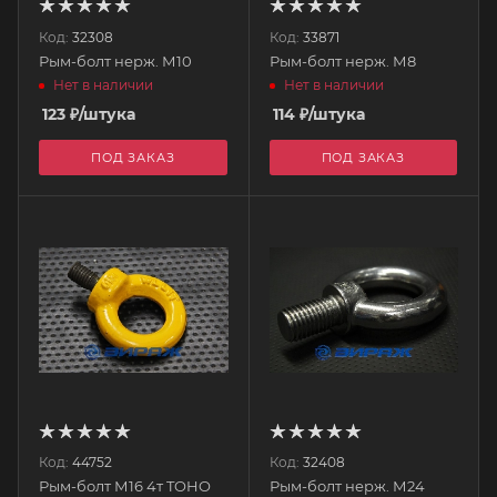
Код:
32308
Код:
33871
Рым-болт нерж. М10
Рым-болт нерж. М8
Нет в наличии
Нет в наличии
123
₽
/штука
114
₽
/штука
ПОД ЗАКАЗ
ПОД ЗАКАЗ
Код:
44752
Код:
32408
Рым-болт М16 4т TOHO
Рым-болт нерж. М24