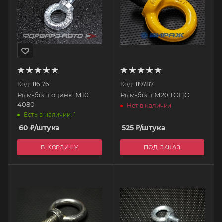
Код:
116176
Код:
119787
Рым-болт оцинк. М10
Рым-болт М20 TOHO
4080
Нет в наличии
Есть в наличии: 1
60
₽
/штука
525
₽
/штука
В КОРЗИНУ
ПОД ЗАКАЗ