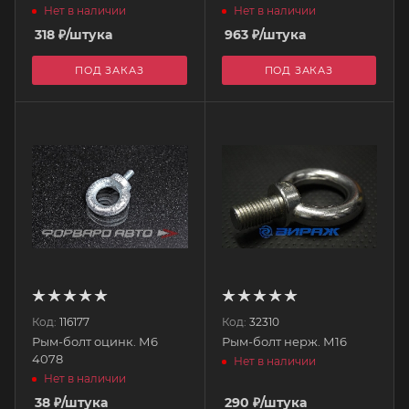
Нет в наличии
Нет в наличии
318
₽
/штука
963
₽
/штука
ПОД ЗАКАЗ
ПОД ЗАКАЗ
Код:
116177
Код:
32310
Рым-болт оцинк. М6
Рым-болт нерж. М16
4078
Нет в наличии
Нет в наличии
38
₽
/штука
290
₽
/штука