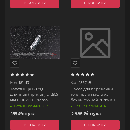
В КОРЗИНУ
В КОРЗИНУ
Код:
181413
Код:
183748
Тавотница М6*1,0
Насос для перекачки
длинная (прямая) L=29,5
топлива и масла из
мм 15007001 Pressol
бочки ручной 20л/мин
(для бочек 60-200-220л.)
Есть в наличии: 659
Есть в наличии: 4
R7403101 ARNEZI
155
₽
/штука
2 985
₽
/штука
В КОРЗИНУ
В КОРЗИНУ