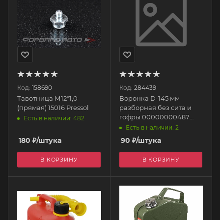
Код:
158690
Код:
284439
Тавотница М12*1,0
Воронка D-145 мм
(прямая) 15016 Pressol
разборная без сита и
гофры 00000000487
Есть в наличии: 482
Китай
Есть в наличии: 2
180
₽
/штука
90
₽
/штука
В КОРЗИНУ
В КОРЗИНУ