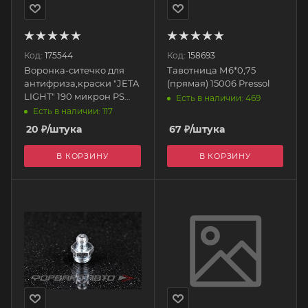
Код:
175544
Код:
158693
Воронка-ситечко для
Тавотница М6*0,75
антифриза,краски "JETA
(прямая) 15006 Pressol
LIGHT" 190 микрон PS
Есть в наличии: 469
596190 JETAPRO
Есть в наличии: 117
20
₽
/штука
67
₽
/штука
В КОРЗИНУ
В КОРЗИНУ