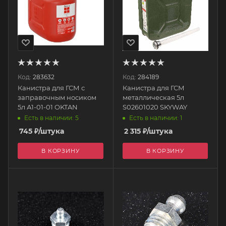
Код:
283632
Код:
284189
Канистра для ГСМ с
Канистра для ГСМ
заправочным носиком
металлическая 5л
5л А1-01-01 OKTAN
S02601020 SKYWAY
Есть в наличии: 5
Есть в наличии: 1
745
₽
/штука
2 315
₽
/штука
В КОРЗИНУ
В КОРЗИНУ