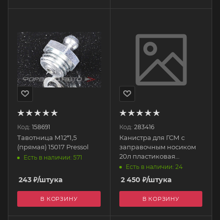
Код:
158691
Код:
283416
Тавотница М12*1,5
Канистра для ГСМ с
(прямая) 15017 Pressol
заправочным носиком
20л пластиковая
Есть в наличии: 571
красная 55299 3TON
Есть в наличии: 24
243
₽
/штука
2 450
₽
/штука
В КОРЗИНУ
В КОРЗИНУ