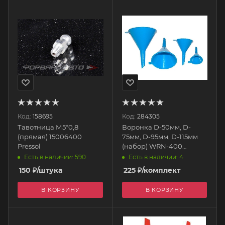
Код:
158695
Код:
284305
Тавотница М5*0,8
Воронка D-50мм, D-
(прямая) 15006400
75мм, D-95мм, D-115мм
Pressol
(набор) WRN-400
DOLLEX
Есть в наличии: 590
Есть в наличии: 4
150
₽
/штука
225
₽
/комплект
В КОРЗИНУ
В КОРЗИНУ