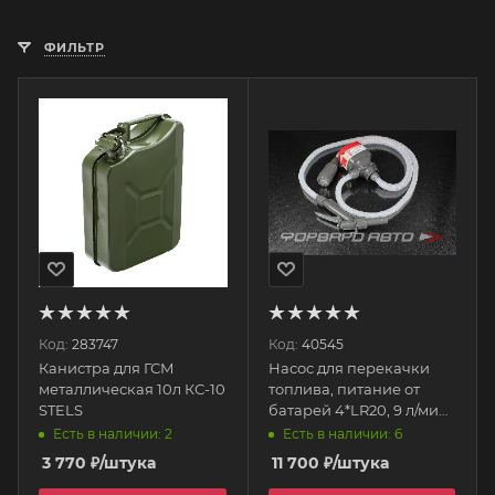
ФИЛЬТР
Код:
283747
Код:
40545
Канистра для ГСМ
Насос для перекачки
металлическая 10л КС-10
топлива, питание от
STELS
батарей 4*LR20, 9 л/мин.
FQ-25 KOSHIN
Есть в наличии: 2
Есть в наличии: 6
3 770
₽
/штука
11 700
₽
/штука