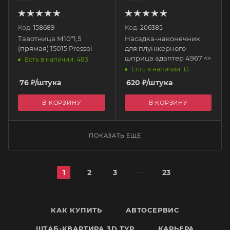
Код:
158689
Код:
206385
Тавотница М10*1,5
Насадка-наконечник
(прямая) 15015 Pressol
для плунжерного
шприца адаптер 4967 <>
Есть в наличии: 483
Есть в наличии: 13
76
₽
/штука
620
₽
/штука
В КОРЗИНУ
В КОРЗИНУ
ПОКАЗАТЬ ЕЩЕ
1
2
3
23
КАК КУПИТЬ
АВТОСЕРВИС
ШТАБ-КВАРТИРА 3D ТУР
КАРЬЕРА