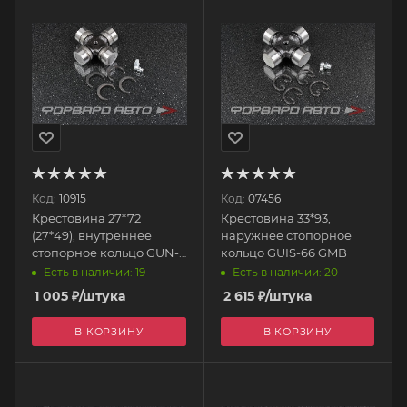
Код:
10915
Код:
07456
Крестовина 27*72
Крестовина 33*93,
(27*49), внутреннее
наружнее стопорное
стопорное кольцо GUN-
кольцо GUIS-66 GMB
46 GMB
Есть в наличии: 19
Есть в наличии: 20
1 005
₽
/штука
2 615
₽
/штука
В КОРЗИНУ
В КОРЗИНУ