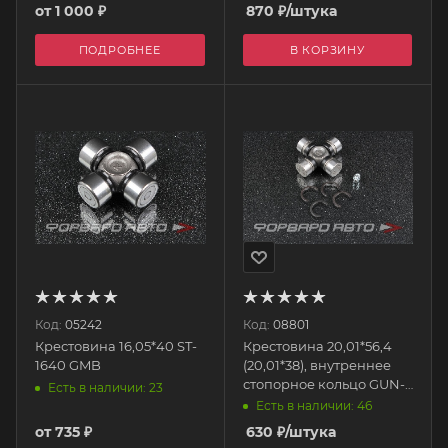
от
1 000 ₽
870
₽
/штука
ПОДРОБНЕЕ
В КОРЗИНУ
Код:
05242
Код:
08801
Крестовина 16,05*40 ST-
Крестовина 20,01*56,4
1640 GMB
(20,01*38), внутреннее
стопорное кольцо GUN-
Есть в наличии: 23
28 GMB
Есть в наличии: 46
от
735 ₽
630
₽
/штука