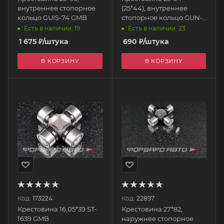
внутреннее стопорное
(25*44), внутреннее
кольцо GUIS-74 GMB
стопорное кольцо GUN-
27 GMB
Есть в наличии: 19
Есть в наличии: 23
1 675
₽
/штука
690
₽
/штука
В КОРЗИНУ
В КОРЗИНУ
Код:
173224
Код:
22897
Крестовина 16,05*39 ST-
Крестовина 27*82,
1639 GMB
наружнее стопорное