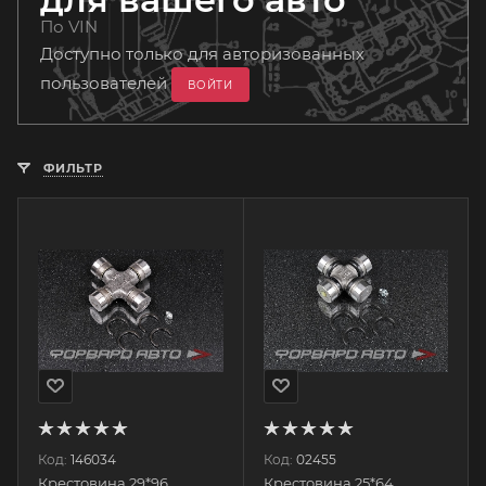
По VIN
Доступно только для авторизованных
пользователей
ВОЙТИ
ФИЛЬТР
Код:
146034
Код:
02455
Крестовина 29*96,
Крестовина 25*64