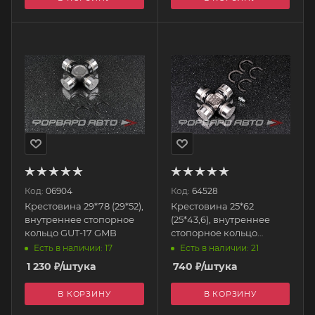
Код:
06904
Код:
64528
Крестовина 29*78 (29*52),
Крестовина 25*62
внутреннее стопорное
(25*43,6), внутреннее
кольцо GUT-17 GMB
стопорное кольцо
GUMZ-7 GMB
Есть в наличии: 17
Есть в наличии: 21
1 230
₽
/штука
740
₽
/штука
В КОРЗИНУ
В КОРЗИНУ