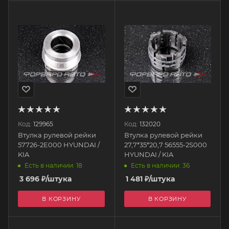
Код:
129965
Код:
132020
Втулка рулевой рейки
Втулка рулевой рейки
57726-2E000 HYUNDAI /
27,7*35*20,7 56555-2S000
KIA
HYUNDAI / KIA
Есть в наличии: 18
Есть в наличии: 36
3 696
₽
/штука
1 481
₽
/штука
В КОРЗИНУ
В КОРЗИНУ