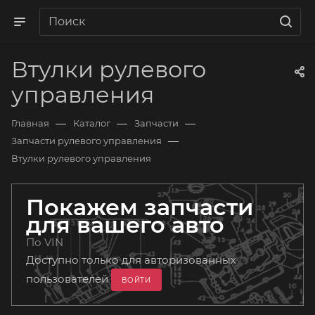
Втулки рулевого
управления
—
—
—
Главная
Каталог
Запчасти
—
Запчасти рулевого управления
Втулки рулевого управления
Покажем запчасти
для вашего авто
По VIN
Доступно только для авторизованных
пользователей
ВОЙТИ