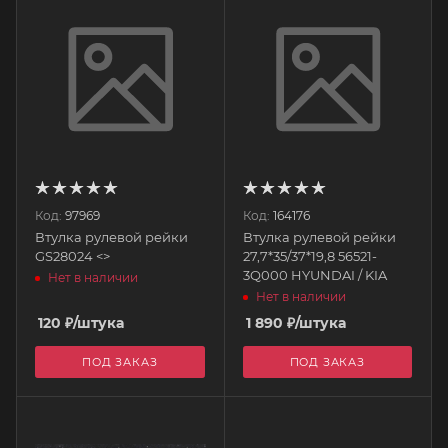
Код:
97969
Код:
164176
Втулка рулевой рейки
Втулка рулевой рейки
GS28024 <>
27,7*35/37*19,8 56521-
3Q000 HYUNDAI / KIA
Нет в наличии
Нет в наличии
120
₽
/штука
1 890
₽
/штука
ПОД ЗАКАЗ
ПОД ЗАКАЗ