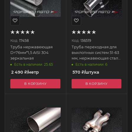
Код:
17458
Код:
136519
Труба нержавеющая
Труба переходная для
D=76мм*1,5 AISI 304
выхлопных систем 51-63
зеркальная
мм, нержавеющая сталь
EP-BJ51R63 EPMAN
Есть в наличии: 25.65
Есть в наличии: 6
2 490
₽
/метр
570
₽
/штука
В КОРЗИНУ
В КОРЗИНУ