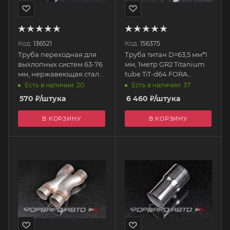
Код:
136521
Код:
156375
Труба переходная для
Труба титан D=63,5 мм*1
выхлопных систем 63-76
мм, 1метр GR2 Titanium
мм, нержавеющая сталь
tube TiT-d64 FORA
EP-BJ63R76 EPMAN
TITANIUM
Есть в наличии: 20
Есть в наличии: 37
570
₽
/штука
6 460
₽
/штука
В КОРЗИНУ
В КОРЗИНУ