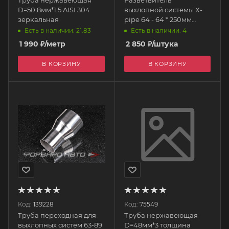
D=50,8мм*1,5 AISI 304
выхлопной системы X-
зеркальная
pipe 64 - 64 * 250мм
нержавеющая сталь
Есть в наличии: 21.83
Есть в наличии: 4
EPEXY2212X EPMAN
1 990
₽
/метр
2 850
₽
/штука
В КОРЗИНУ
В КОРЗИНУ
Код:
139228
Код:
75549
Труба переходная для
Труба нержавеющая
выхлопных систем 63-89
D=48мм*3 толщина