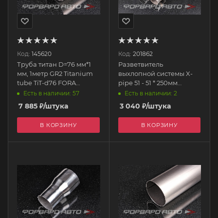
Код:
145620
Код:
201862
Труба титан D=76 мм*1
Разветвитель
мм, 1метр GR2 Titanium
выхлопной системы X-
tube TiT-d76 FORA
pipe 51 - 51 * 250мм
TITANIUM
нержавеющая сталь
Есть в наличии: 57
Есть в наличии: 2
EPEXY2212X EPMAN
7 885
₽
/штука
3 040
₽
/штука
В КОРЗИНУ
В КОРЗИНУ