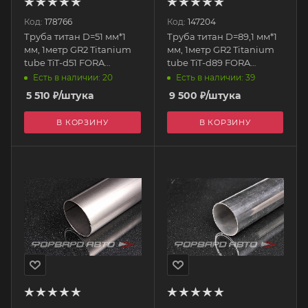
Код:
178766
Код:
147204
Труба титан D=51 мм*1
Труба титан D=89,1 мм*1
мм, 1метр GR2 Titanium
мм, 1метр GR2 Titanium
tube TiT-d51 FORA
tube TiT-d89 FORA
TITANIUM
TITANIUM
Есть в наличии: 20
Есть в наличии: 39
5 510
₽
/штука
9 500
₽
/штука
В КОРЗИНУ
В КОРЗИНУ