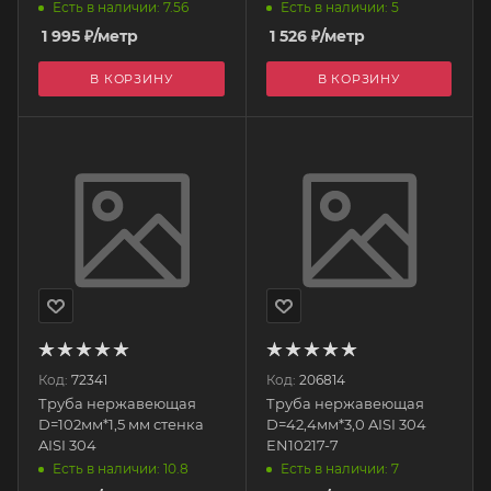
trea LAVITA
Есть в наличии: 7.56
Есть в наличии: 5
1 995
₽
/метр
1 526
₽
/метр
В КОРЗИНУ
В КОРЗИНУ
Код:
72341
Код:
206814
Труба нержавеющая
Труба нержавеющая
D=102мм*1,5 мм стенка
D=42,4мм*3,0 AISI 304
AISI 304
EN10217-7
Есть в наличии: 10.8
Есть в наличии: 7