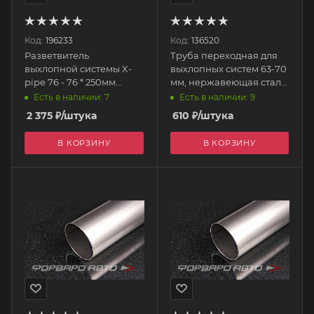
Код:
196233
Код:
136520
Разветвитель
Труба переходная для
выхлопной системы X-
выхлопных систем 63-70
pipe 76 - 76 * 250мм
мм, нержавеющая сталь
нержавеющая сталь
EP-BJ63R70 EPMAN
Есть в наличии: 7
Есть в наличии: 9
EPEXY2212X 3-3 EPMAN
2 375
₽
/штука
610
₽
/штука
В КОРЗИНУ
В КОРЗИНУ