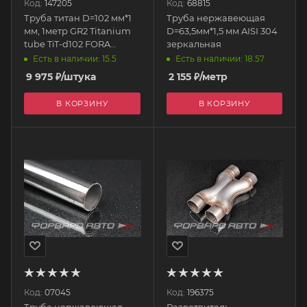
Код:
147205
Код:
68815
Труба титан D=102 мм*1
Труба нержавеющая
мм, 1метр GR2 Titanium
D=63,5мм*1,5 мм AISI 304
tube TiT-d102 FORA
зеркальная
TITANIUM
Есть в наличии: 15.5
Есть в наличии: 18.57
9 975
₽
/штука
2 155
₽
/метр
В КОРЗИНУ
В КОРЗИНУ
Код:
07045
Код:
196375
Труба нержавеющая
Разветвитель