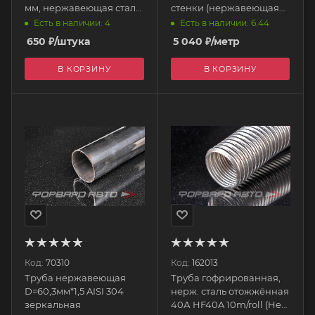
мм, нержавеющая сталь
стенки (нержавеющая
BJ63R89 EPMAN
сталь 12Х18Н10Т)
Есть в наличии: 4
Есть в наличии: 6.44
650
₽
/штука
5 040
₽
/метр
В КОРЗИНУ
В КОРЗИНУ
Код:
70310
Код:
162013
Труба нержавеющая
Труба гофрированная,
D=60,3мм*1,5 AISI 304
нерж. сталь отожжённая
зеркальная
40А HF40A 10m/roll (Heat