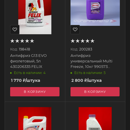
Код:
198418
Код:
200283
Антифриз G13 EVO
Антифриз
фиолетовый, 5л
универсальный Multi
430206335 FELIX
Freeze, 10кг 990573
SINTEC
Есть в наличии: 4
Есть в наличии: 5
1 770
₽
/штука
2 800
₽
/штука
В КОРЗИНУ
В КОРЗИНУ