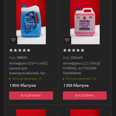
Код:
198555
Код:
202449
Антифриз G12++ (-45C)
Антифриз LLC (-50гр)
синий для
HYBRID, 4л 700506
электромобилей, 5кг
TAKAYAMA
AGA306Z AGA
Есть в наличии: 21
Есть в наличии: 23
1 500
₽
/штука
1 335
₽
/штука
В КОРЗИНУ
В КОРЗИНУ