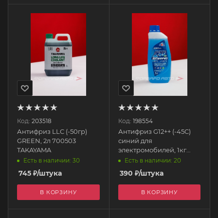
Код:
203518
Код:
198554
Антифриз LLC (-50гр)
Антифриз G12++ (-45C)
GREEN, 2л 700503
синий для
TAKAYAMA
электромобилей, 1кг
AGA305Z AGA
Есть в наличии: 30
Есть в наличии: 20
745
₽
/штука
390
₽
/штука
В КОРЗИНУ
В КОРЗИНУ