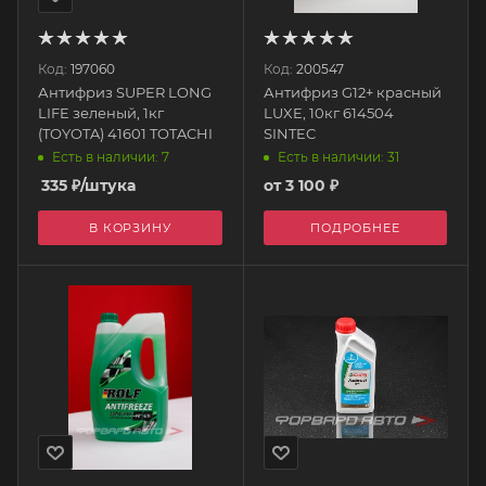
Код:
197060
Код:
200547
Антифриз SUPER LONG
Антифриз G12+ красный
LIFE зеленый, 1кг
LUXE, 10кг 614504
(TOYOTA) 41601 TOTACHI
SINTEC
Есть в наличии: 7
Есть в наличии: 31
335
₽
/штука
от
3 100 ₽
В КОРЗИНУ
ПОДРОБНЕЕ