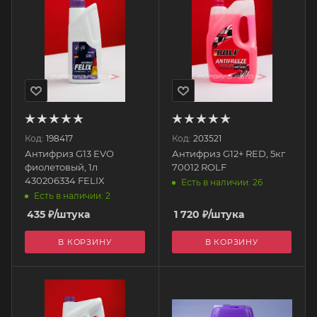
Код:
198417
Код:
203521
Антифриз G13 EVO
Антифриз G12+ RED, 5кг
фиолетовый, 1л
70012 ROLF
430206334 FELIX
Есть в наличии: 26
Есть в наличии: 2
435
₽
/штука
1 720
₽
/штука
В КОРЗИНУ
В КОРЗИНУ