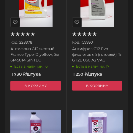
Код:
228978
Код:
159990
Антифриз G12 желтый
Антифриз G12 Evo
France Type-D yellow, 5кг
фиолетовый (готовый), 1л
6145014 SINTEC
G 12E 050 A2 VAG
Есть в наличии: 16
Есть в наличии: 17
1 730
₽
/штука
1 250
₽
/штука
В КОРЗИНУ
В КОРЗИНУ