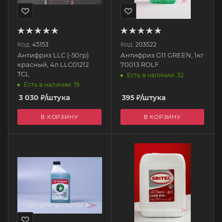
Код:
45153
Код:
203522
Антифриз LLC (-50гр)
Антифриз G11 GREEN, 1кг
красный, 4л LLC01212
70013 ROLF
TCL
Есть в наличии: 32
Есть в наличии: 19
3 030
₽
/штука
395
₽
/штука
В КОРЗИНУ
В КОРЗИНУ