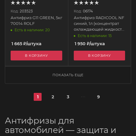
Код:
203523
Код:
06174
Антифриз G11 GREEN, 5кг
Антифриз RADICOOL NF
70014 ROLF
синий, 1л (концентрат
охлаждающей жидкости
Есть в наличии: 20
на основе
Есть в наличии: 15
моноэтиленгликоля)
1 665
₽
/штука
1 950
₽
/штука
15C2AF CASTROL
В КОРЗИНУ
В КОРЗИНУ
ПОКАЗАТЬ ЕЩЕ
1
2
3
9
Антифризы для
автомобилей — защита и