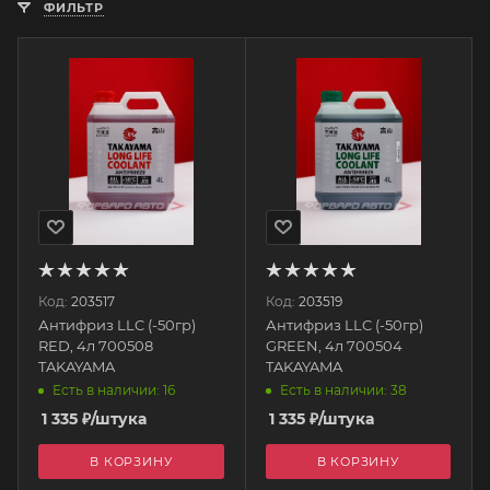
ФИЛЬТР
Код:
203517
Код:
203519
Антифриз LLC (-50гр)
Антифриз LLC (-50гр)
RED, 4л 700508
GREEN, 4л 700504
TAKAYAMA
TAKAYAMA
Есть в наличии: 16
Есть в наличии: 38
1 335
₽
/штука
1 335
₽
/штука
В КОРЗИНУ
В КОРЗИНУ