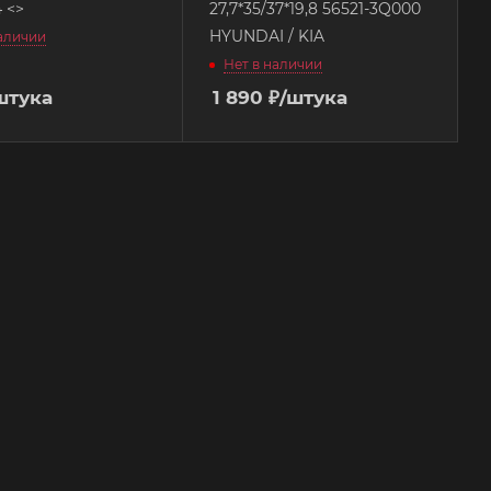
 <>
27,7*35/37*19,8 56521-3Q000
HYUNDAI / KIA
наличии
Нет в наличии
штука
1 890
₽
/штука