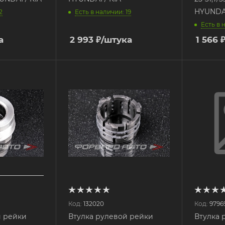
HYUNDAI
2
Есть в наличии: 19
Есть в 
а
2 993
₽
/штука
1 566
Код:
132020
Код:
9796
й рейки
Втулка рулевой рейки
Втулка 