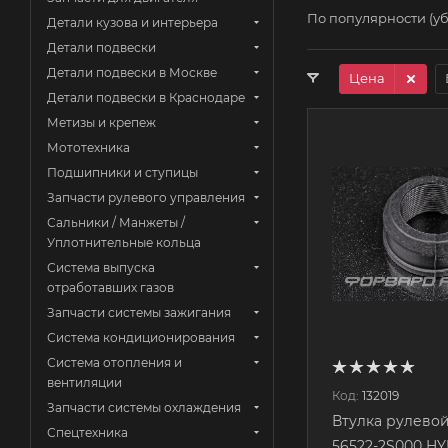
По популярности (у
Детали кузова и интерьера
Детали подвески
Детали подвески в Москве
Цена
Детали подвески в Краснодаре
Метизы и крепеж
Мототехника
Подшипники и ступицы
Запчасти рулевого управления
Сальники / Манжеты /
Уплотнительные кольца
Система выпуска
отработавших газов
Запчасти системы зажигания
Система кондиционирования
Система отопления и
вентиляции
Код:
132019
Запчасти системы охлаждения
Втулка рулево
Спецтехника
56522-2S000 HY