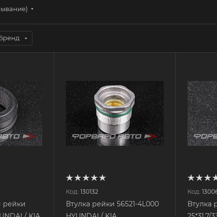
бывание)
Бренд
Код:
130132
Код:
1300
й рейки
Втулка рейки 56521-4L000
Втулка 
UNDAI / KIA
HYUNDAI / KIA
25*31,7/