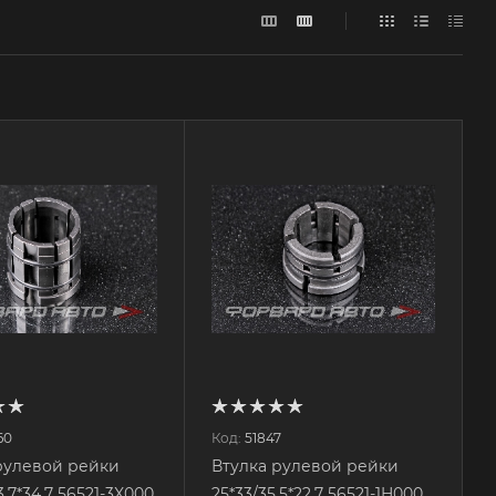
60
Код:
51847
рулевой рейки
Втулка рулевой рейки
33,7*34,7 56521-3X000
25*33/35,5*22,7 56521-1H000