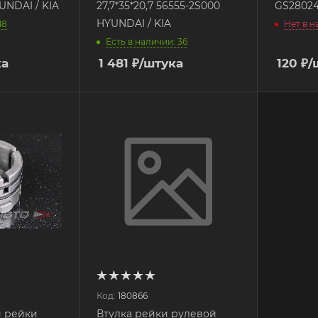
UNDAI / KIA
27,7*35*20,7 56555-2S000
GS28024
HYUNDAI / KIA
18
Нет в 
Есть в наличии: 36
ка
1 481
₽
/штука
120
₽
/
Код:
180866
й рейки
Втулка рейки рулевой