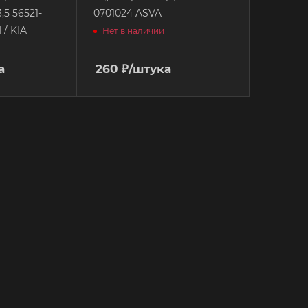
,5 56521-
0701024 ASVA
/ KIA
Нет в наличии
а
260
₽
/штука