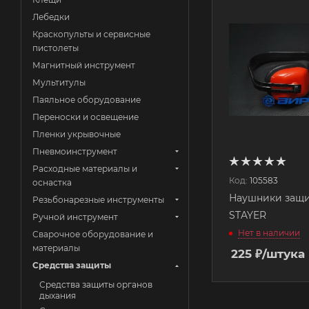
Лебедки
Краскопульты и сервисные
пистолеты
Магнитный инструмент
Мультитулы
Паяльное оборудование
Переноски и освещение
Пленки укрывочные
Пневмоинструмент
Расходные материалы и
Код:
105583
оснастка
Наушники защит
Резьбонарезные инструменты
STAYER
Ручной инструмент
Нет в наличии
Сварочное оборудование и
материалы
225
₽
/штука
Средства защиты
Средства защиты органов
дыхания