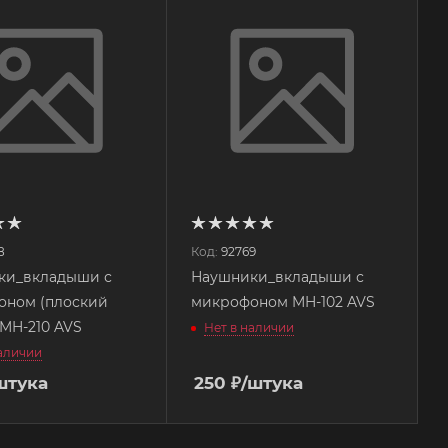
8
Код:
92769
ки_вкладыши с
Наушники_вкладыши с
оном (плоский
микрофоном MH-102 AVS
 MH-210 AVS
Нет в наличии
наличии
штука
250
₽
/штука