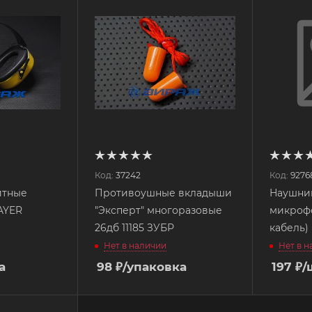
Код:
37242
Код:
9276
итные
Противоушные вкладыши
Наушни
AYER
"Эксперт" многоразовые
микроф
26дб 11185 ЗУБР
кабель)
Нет в наличии
Нет в 
а
98
₽
/упаковка
197
₽
/