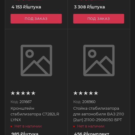
4 153
₽
/штука
3 308
₽
/штука
ПОД ЗАКАЗ
ПОД ЗАКАЗ
Код:
201667
Код:
206960
Кронштейн
Стойка стабилизатора
стабилизатора C7282LR
для автомобиля ВАЗ 2110
LYNX
(2шт) 21100-2906050 БРТ
Нет в наличии
Нет в наличии
985
₽
/штука
456
₽
/комплект