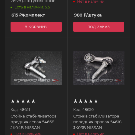
21928 (2шт) усиленные
Нет в наличии
2190-2906050 БРТ
Есть в наличии: 5.5
615
₽
/комплект
980
₽
/штука
В КОРЗИНУ
ПОД ЗАКАЗ
Код:
48651
Код:
48650
Стойка стабилизатора
Стойка стабилизатора
предняя левая 54668-
передняя правая 54618-
JK04B NISSAN
JK03B NISSAN
Нет в наличии
Нет в наличии