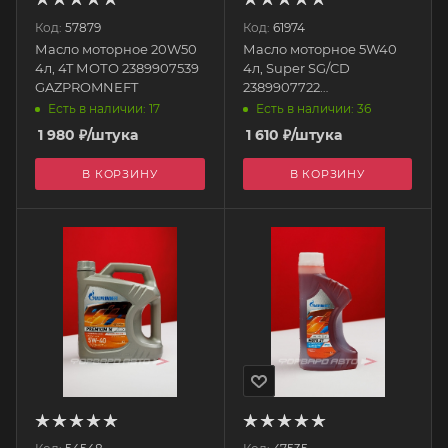
Код:
57879
Код:
61974
Масло моторное 20W50
Масло моторное 5W40
4л, 4T МОТО 2389907539
4л, Super SG/CD
GAZPROMNEFT
2389907722
GAZPROMNEFT
Есть в наличии: 17
Есть в наличии: 36
1 980
₽
/штука
1 610
₽
/штука
В КОРЗИНУ
В КОРЗИНУ