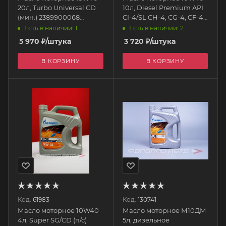
20л, Turbo Universal CD
10л, Diesel Premium API
(мин.) 2389900068
CI-4/SL CH-4, CG-4, CF-4
GAZPROMNEFT
253142307
Есть в наличии: 1
Есть в наличии: 2
GAZPROMNEFT
5 970
₽
/штука
3 720
₽
/штука
В КОРЗИНУ
В КОРЗИНУ
Код:
61983
Код:
130741
Масло моторное 10W40
Масло моторное М10ДМ
4л, Super SG/CD (п/с)
5л, дизельное