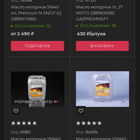
Код:
54548
Код:
47535
Масло моторное 5W40
Масло моторное 1л, 2T
4л, Premium N SN/CF (с)
МОТО 2389906935
2389907666
GAZPROMNEFT
GAZPROMNEFT
Есть в наличии: 36
Есть в наличии: 32
от
2 490 ₽
430
₽
/штука
ПОДРОБНЕЕ
В КОРЗИНУ
Код:
61985
Код:
164594
Масло моторное 15W40
Масло моторное 10W40