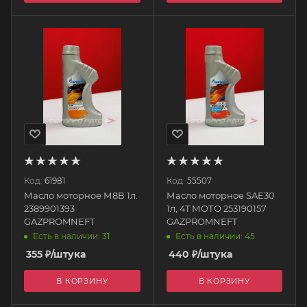
Код:
61981
Код:
55507
Масло моторное М8В 1л.
Масло моторное SAE30
2389901393
1л, 4T МОТО 253190157
GAZPROMNEFT
GAZPROMNEFT
Есть в наличии: 31
Есть в наличии: 45
355
₽
/штука
440
₽
/штука
В КОРЗИНУ
В КОРЗИНУ