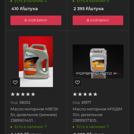
Есть в наличии: 4
Есть в наличии: 8
GAZPROMNEFT
410
₽
/штука
2 395
₽
/штука
В КОРЗИНУ
В КОРЗИНУ
Код:
58052
Код:
61977
Масло моторное М8Г2К
Масло моторное М10ДМ
5л, дизельное (зимнее)
10л, дизельное
2389901401
2389907305
GAZPROMNEFT
GAZPROMNEFT
Есть в наличии: 7
Есть в наличии: 7