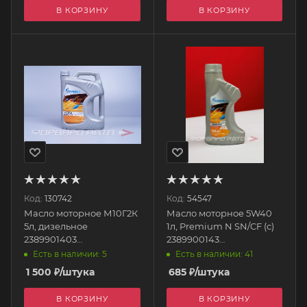
В КОРЗИНУ
В КОРЗИНУ
Код:
130742
Код:
54547
Масло моторное М10Г2К
Масло моторное 5W40
5л, дизельное
1л, Premium N SN/CF (с)
2389901403
2389900143
GAZPROMNEFT
GAZPROMNEFT
Есть в наличии: 5
Есть в наличии: 41
1 500
₽
/штука
685
₽
/штука
В КОРЗИНУ
В КОРЗИНУ