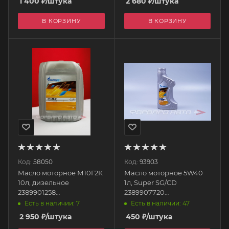
1 400
₽
/штука
2 680
₽
/штука
В КОРЗИНУ
В КОРЗИНУ
Код:
58050
Код:
93903
Масло моторное М10Г2К
Масло моторное 5W40
10л, дизельное
1л, Super SG/CD
2389901258
2389907720
GAZPROMNEFT
GAZPROMNEFT
Есть в наличии: 7
Есть в наличии: 47
2 950
₽
/штука
450
₽
/штука