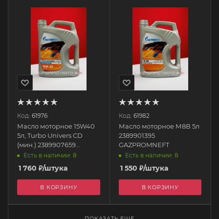
Код:
61976
Код:
61982
Масло моторное 15W40
Масло моторное М8В 5л
5л, Turbo Univers CD
2389901395
(мин.) 2389907659
GAZPROMNEFT
GAZPROMNEFT
Есть в наличии: 8
Есть в наличии: 8
1 760
₽
/штука
1 550
₽
/штука
В КОРЗИНУ
В КОРЗИНУ
ПОКАЗАТЬ ЕЩЕ