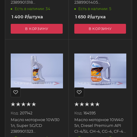
2389901318
2389901405
GAZPROMNEFT
GAZPROMNEFT
Есть в наличии: 34
Есть в наличии: 5
1 400
₽
/штука
1 650
₽
/штука
В КОРЗИНУ
В КОРЗИНУ
Код:
207142
Код:
164595
Масло моторное 10W30
Масло моторное 10W40
1л, Super SG/CD
5л, Diesel Premium API
2389901323
CI-4/SL CH-4, CG-4, CF-4
GAZPROMNEFT
2389901340