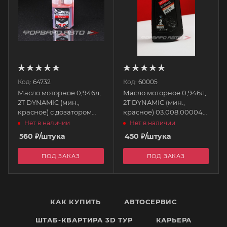
Код:
64732
Код:
60005
Масло моторное 0,946л,
Масло моторное 0,946л,
2T DYNAMIC (мин.,
2T DYNAMIC (мин.,
красное) с дозатором
красное) 03.008.00004
03.008.00002 REZOIL
REZOIL
Нет в наличии
Нет в наличии
560
₽
/штука
450
₽
/штука
ПОД ЗАКАЗ
ПОД ЗАКАЗ
КАК КУПИТЬ
АВТОСЕРВИС
ШТАБ-КВАРТИРА 3D ТУР
КАРЬЕРА