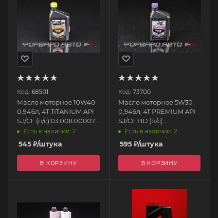
Код:
68501
Код:
73700
Масло моторное 10W40
Масло моторное 5W30
0,946л, 4T TITANIUM API
0,946л, 4T PREMIUM API
SJ/CF (п/с) 03.008.00007
SJ/CF HD (п/с)
REZOIL
03.008.00006 REZOIL
Есть в наличии: 2
Есть в наличии: 2
545
₽
/штука
595
₽
/штука
В КОРЗИНУ
В КОРЗИНУ