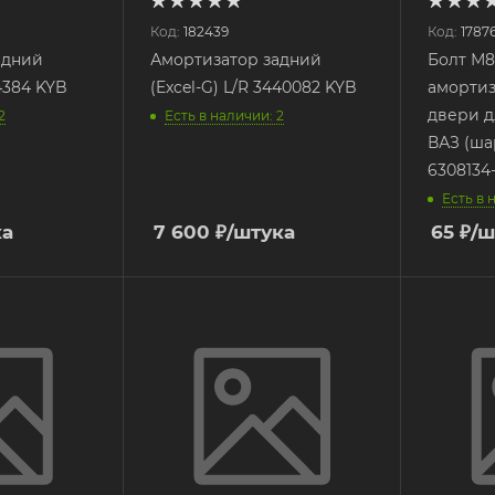
Код:
182439
Код:
1787
адний
Амортизатор задний
Болт М8
54384 KYB
(Excel-G) L/R 3440082 KYB
амортиз
двери д
2
Есть в наличии: 2
ВАЗ (ша
6308134
Есть в 
ка
7 600
₽
/штука
65
₽
/ш