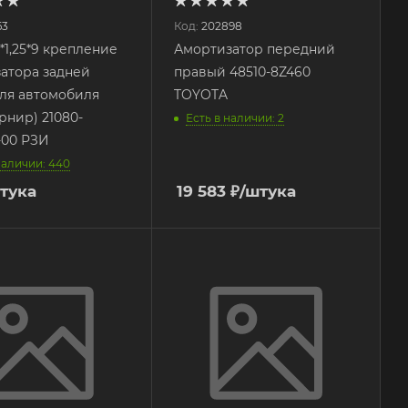
63
Код:
202898
*1,25*9 крепление
Амортизатор передний
атора задней
правый 48510-8Z460
ля автомобиля
TOYOTA
рнир) 21080-
Есть в наличии: 2
-00 РЗИ
наличии: 440
тука
19 583
₽
/штука