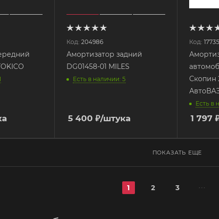
Код:
204986
Код:
1773
ередний
Амортизатор задний
Амортиз
TOKICO
DG01458-01 MILES
автомоби
Скопин 2
1
Есть в наличии: 5
АвтоВА
Есть в 
ка
5 400
₽
/штука
1 797
ПОКАЗАТЬ ЕЩЕ
1
2
3