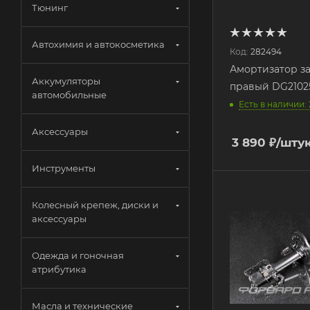
Тюнинг
Автохимия и автокосметика
Код:
282494
Амортизатор з
Аккумуляторы
правый DG21025
автомобильные
Есть в наличии: 
Аксессуары
3 890
₽
/шту
Инструменты
Колесный крепеж, диски и
аксессуары
Одежда и гоночная
атрибутика
Масла и технические