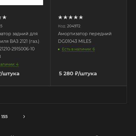
55
Код:
204972
атор задний для
Амортизатор передний
ля ВАЗ 2121 (газ.)
DG01043 MILES
1210-2915006-10
Есть в наличии: 6
З
наличии: 4
₽
/штука
5 280
₽
/штука
155