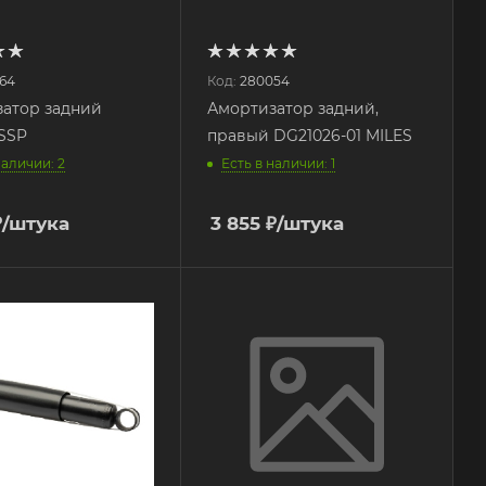
64
Код:
280054
атор задний
Амортизатор задний,
SSP
правый DG21026-01 MILES
наличии: 2
Есть в наличии: 1
₽
/штука
3 855
₽
/штука