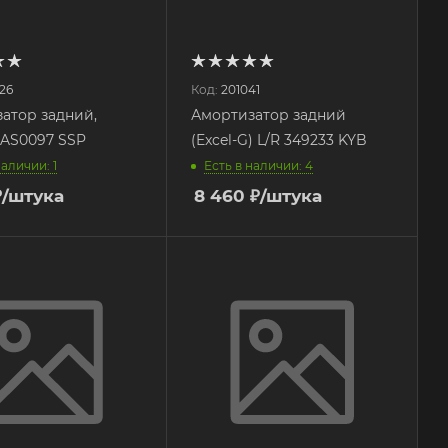
26
Код:
201041
атор задний,
Амортизатор задний
AS0097 SSP
(Excel-G) L/R 349233 KYB
наличии: 1
Есть в наличии: 4
₽
/штука
8 460
₽
/штука