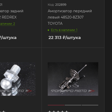
01
Код:
202899
атор задний
Амортизатор передний
2 REDREX
левый 48520-8Z307
TOYOTA
наличии: 2
Есть в наличии: 1
₽
/штука
22 313
₽
/штука