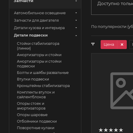
Запчасти
Доступно толь
Автомобильное освещение
Запчасти для двигателя
По популярности (у
Детали кузова и интерьера
Детали подвески
Стойки стабилизатора
Цена
(линки)
Амортизаторы и стойки
Амортизаторы и стойки
подвески
Болты и шайбы развальные
Втулки подвески
Кронштейны стабилизатора
Комплекты втулок и
сайлентблоков
Опоры стоек и
амортизаторов
Опоры шаровые
Отбойники подвески
Поворотные кулаки