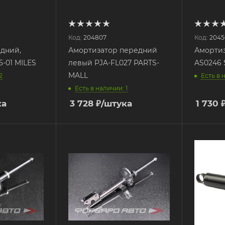
Код:
204807
Код:
2045
адний,
Амортизатор передний
Амортиз
-01 MILES
левый PJA-FL027 PARTS-
AS0246 
MALL
2
Есть в 
Есть в наличии: 1
ка
3 728
₽
/штука
1 730