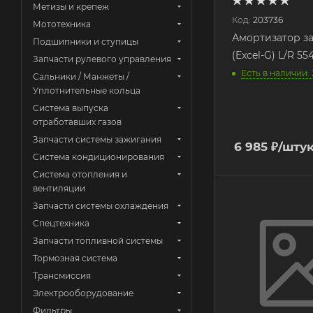
Метизы и крепеж
Код:
203736
Мототехника
Амортизатор з
Подшипники и ступицы
(Excel-G) L/R 5
Запчасти рулевого управления
Есть в наличии: 
Сальники / Манжеты /
Уплотнительные кольца
Система выпуска
отработавших газов
Запчасти системы зажигания
6 985
₽
/шту
Система кондиционирования
Система отопления и
вентиляции
Запчасти системы охлаждения
Спецтехника
Запчасти топливной системы
Тормозная система
Трансмиссия
Электрооборудование
Фильтры