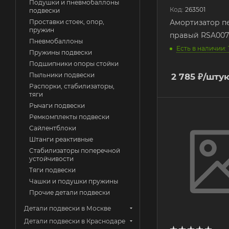
Подушки и пневмобаллоны
Код:
263501
подвески
Амортизатор п
Проставки стоек, опор,
пружин
правый RSA007
Пневмобаллоны
Есть в наличии: 
Пружины подвески
Подшипники опоры стойки
Пыльники подвески
2 785
₽
/шту
Распорки, стабилизаторы,
тяги
Рычаги подвески
Ремкомплекты подвески
Сайлентблоки
Штанги реактивные
Стабилизаторы поперечной
устойчивости
Тяги подвески
Чашки и подушки пружины
Прочие детали подвески
Детали подвески в Москве
Детали подвески в Краснодаре