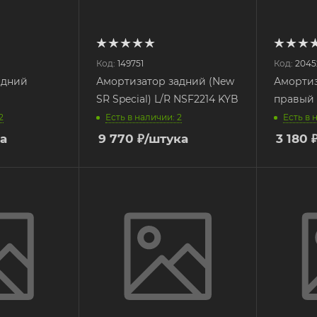
Код:
149751
Код:
2045
адний
Амортизатор задний (New
Амортиз
SR Special) L/R NSF2214 KYB
правый 
2
Есть в наличии: 2
Есть в 
а
9 770
₽
/штука
3 180