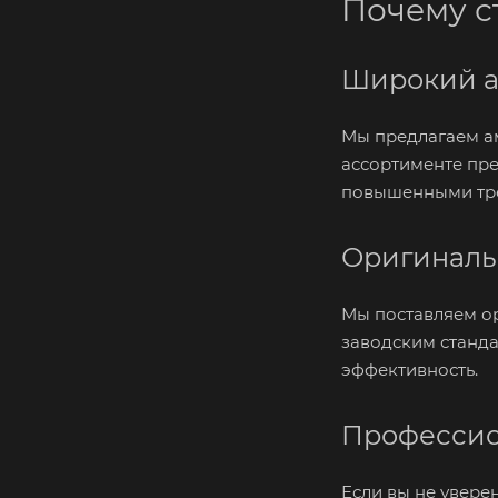
Почему с
Широкий а
Мы предлагаем а
ассортименте пре
повышенными тре
Оригиналь
Мы поставляем ор
заводским станда
эффективность.
Профессио
Если вы не увере