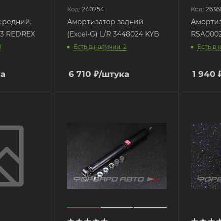
Код:
240754
Код:
2636
ередний,
Амортизатор задний
Амортиз
3 REDREX
(Excel-G) L/R 3448024 KYB
RSA000
1
Есть в наличии: 2
Есть в 
ка
6 710
₽
/штука
1 940