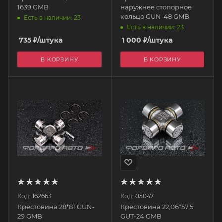
1639 GMB
наружнее стопорное
кольцо GUN-48 GMB
Есть в наличии: 23
Есть в наличии: 23
735
₽
/штука
1 000
₽
/штука
В КОРЗИНУ
В КОРЗИНУ
Код:
162663
Код:
05047
Крестовина 28*81 GUN-
Крестовина 22,06*57,5
29 GMB
GUT-24 GMB