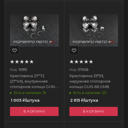
Код:
10915
Код:
07456
Крестовина 27*72
Крестовина 33*93,
(27*49), внутреннее
наружнее стопорное
стопорное кольцо GUN-
кольцо GUIS-66 GMB
46 GMB
Есть в наличии: 19
Есть в наличии: 20
1 005
₽
/штука
2 615
₽
/штука
В КОРЗИНУ
В КОРЗИНУ