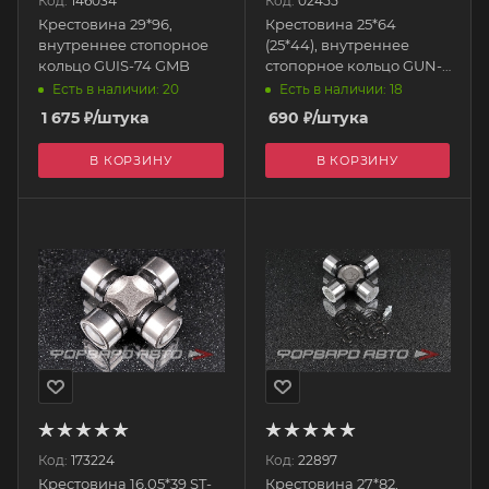
Код:
146034
Код:
02455
Крестовина 29*96,
Крестовина 25*64
внутреннее стопорное
(25*44), внутреннее
кольцо GUIS-74 GMB
стопорное кольцо GUN-
27 GMB
Есть в наличии: 20
Есть в наличии: 18
1 675
₽
/штука
690
₽
/штука
В КОРЗИНУ
В КОРЗИНУ
Код:
173224
Код:
22897
Крестовина 16,05*39 ST-
Крестовина 27*82,