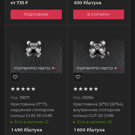
от
735 ₽
630
₽
/штука
ПОДРОБНЕЕ
В КОРЗИНУ
Код:
39071
Код:
05064
Крестовина 27*75,
Крестовина 32*92 (32*64),
наружнее стопорное
внутреннее стопорное
кольцо GUN-50 GMB
кольцо GUT-20 GMB
Есть в наличии: 21
Есть в наличии: 25
1 490
₽
/штука
1 600
₽
/штука