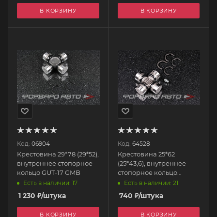
В КОРЗИНУ
В КОРЗИНУ
Код:
06904
Код:
64528
Крестовина 29*78 (29*52),
Крестовина 25*62
внутреннее стопорное
(25*43,6), внутреннее
кольцо GUT-17 GMB
стопорное кольцо
GUMZ-7 GMB
Есть в наличии: 17
Есть в наличии: 21
1 230
₽
/штука
740
₽
/штука
В КОРЗИНУ
В КОРЗИНУ