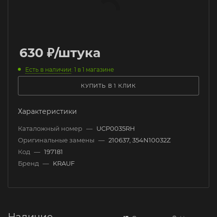
630
₽
/штука
Есть в наличии
: 1
в 1 магазине
КУПИТЬ В 1 КЛИК
Характеристики
Каталожный номер
—
UCP0035RH
Оригинальные замены
—
210637, 354N10032Z
Код
—
197181
Бренд
—
KRAUF
Наличие