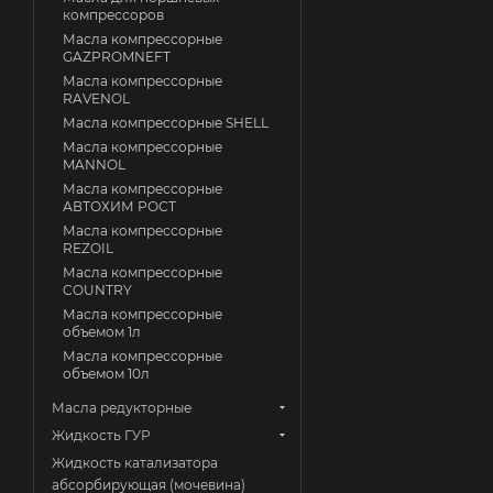
компрессоров
Масла компрессорные
GAZPROMNEFT
Масла компрессорные
RAVENOL
Масла компрессорные SHELL
Масла компрессорные
MANNOL
Масла компрессорные
АВТОХИМ РОСТ
Масла компрессорные
REZOIL
Масла компрессорные
COUNTRY
Масла компрессорные
объемом 1л
Масла компрессорные
объемом 10л
Масла редукторные
Жидкость ГУР
Жидкость катализатора
абсорбирующая (мочевина)