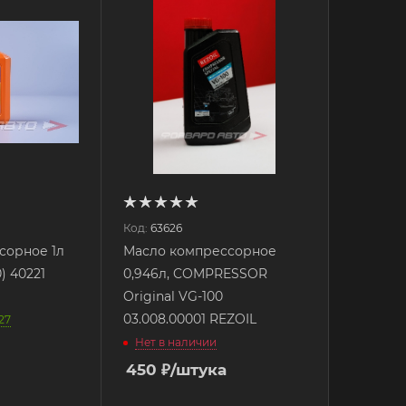
Код:
63626
сорное 1л
Масло компрессорное
) 40221
0,946л, COMPRESSOR
Original VG-100
03.008.00001 REZOIL
27
Нет в наличии
450
₽
/штука