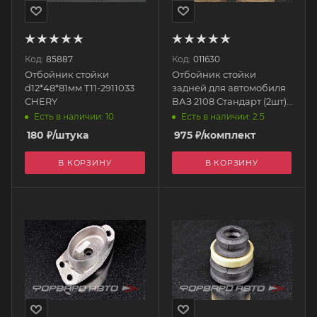
Код:
85887
Код:
011630
Отбойник стойки
Отбойник стойки
d12*48*81мм T11-2911033
задней для автомобиля
CHERY
ВАЗ 2108 Стандарт (2шт)
SS74102 SS20
Есть в наличии: 10
Есть в наличии: 2.5
180
₽
/штука
975
₽
/комплект
В КОРЗИНУ
В КОРЗИНУ