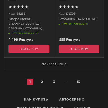
Код:
158259
Код:
174309
Опора стойки
Отбойник T14JZ90E RBI
амортизатора (под
Есть в наличии: 8
овальный отбойник)
23024 FEBI
Есть в наличии: 2
1 499
₽
/штука
555
₽
/штука
В КОРЗИНУ
В КОРЗИНУ
ПОКАЗАТЬ ЕЩЕ
1
2
3
13
КАК КУПИТЬ
АВТОСЕРВИС