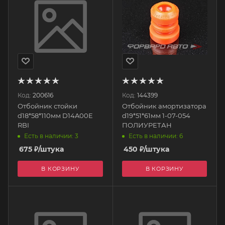
Код:
200616
Код:
144399
Отбойник стойки
Отбойник амортизатора
d18*58*110мм D14A00E
d19*51*61мм 1-07-054
RBI
ПОЛИУРЕТАН
Есть в наличии: 3
Есть в наличии: 6
675
₽
/штука
450
₽
/штука
В КОРЗИНУ
В КОРЗИНУ