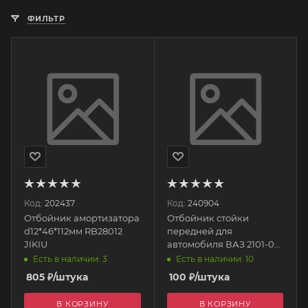
ФИЛЬТР
Код:
202437
Код:
240904
Отбойник амортизатора
Отбойник стойки
d12*46*112мм RB28012
передней для
JIKIU
автомобиля ВАЗ 2101-07
2101-2904230 Автолайн
Есть в наличии: 3
Есть в наличии: 10
805
₽
/штука
100
₽
/штука
В КОРЗИНУ
В КОРЗИНУ