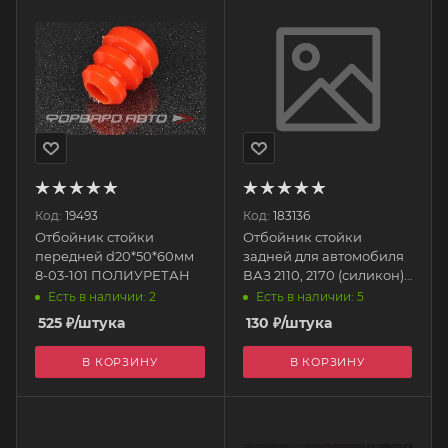
Код:
19493
Код:
183136
Отбойник стойки
Отбойник стойки
передней d20*50*60мм
задней для автомобиля
8-03-101 ПОЛИУРЕТАН
ВАЗ 2110, 2170 (силикон)
2110-ОЗС БРТ
Есть в наличии: 2
Есть в наличии: 5
525
₽
/штука
130
₽
/штука
В КОРЗИНУ
В КОРЗИНУ