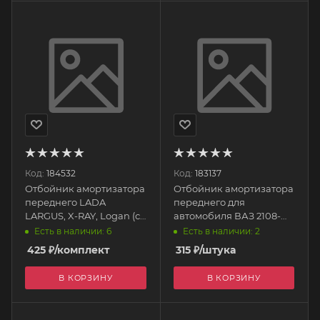
Код:
184532
Код:
183137
Отбойник амортизатора
Отбойник амортизатора
переднего LADA
переднего для
LARGUS, X-RAY, Logan (с
автомобиля ВАЗ 2108-
пыльником, на одну
099 (пенополиуретан)
Есть в наличии: 6
Есть в наличии: 2
стойку) 6001549290РИ
2108-2902816-01 ПИК
425
₽
/комплект
315
₽
/штука
БРТ
В КОРЗИНУ
В КОРЗИНУ