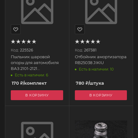
Код:
225526
Код:
267381
Пыльник шаровой
Отбойник амортизатора
опоры для автомобиля
RB25038 JIKIU
ВАЗ 2101-2121
Есть в наличии: 10
(термопластичный
Есть в наличии: 6
полеуретан с флянцем)
170
₽
/комплект
780
₽
/штука
CB70-115 ТРЕК
В КОРЗИНУ
В КОРЗИНУ