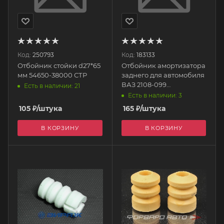
Код:
250793
Код:
183133
Отбойник стойки d27*65
Отбойник амортизатора
мм 54650-38000 СТР
заднего для автомобиля
ВАЗ 2108-099
Есть в наличии: 21
(пенополиуретан) 2108-
Есть в наличии: 3
2912622-02 ПИК
105
₽
/штука
165
₽
/штука
В КОРЗИНУ
В КОРЗИНУ