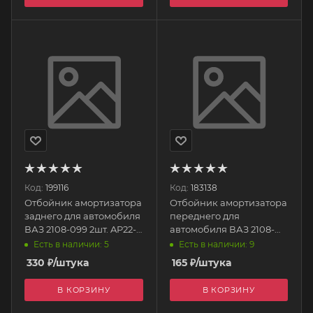
Код:
199116
Код:
183138
Отбойник амортизатора
Отбойник амортизатора
заднего для автомобиля
переднего для
ВАЗ 2108-099 2шт. AP22-
автомобиля ВАЗ 2108-
108 HOLA
099 (силикон) 2108-
Есть в наличии: 5
Есть в наличии: 9
2902816 БРТ
330
₽
/штука
165
₽
/штука
В КОРЗИНУ
В КОРЗИНУ